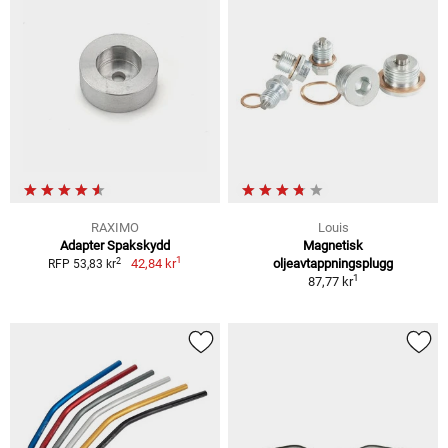
RAXIMO
Louis
Adapter Spakskydd
Magnetisk
1
2
42,84 kr
oljeavtappningsplugg
RFP 53,83 kr
1
87,77 kr