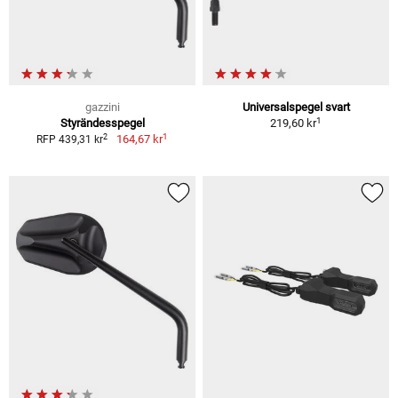
gazzini
Universalspegel svart
1
Styrändesspegel
219,60 kr
1
2
164,67 kr
RFP 439,31 kr