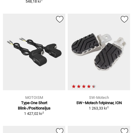
1
548,18 kr
MOTOISM
SW-Motech
Type-One Short
SW–Motech fotpinnar, ION
1
Blink-/Positionsljus
1 263,33 kr
1
1 427,02 kr