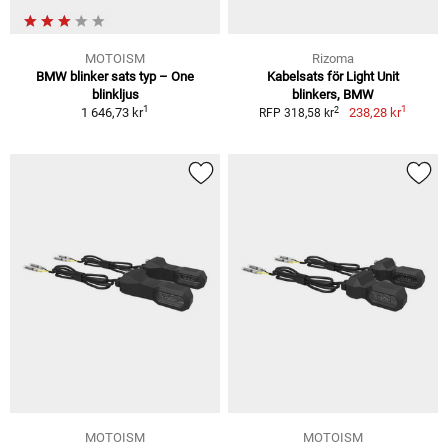
MOTOISM
Rizoma
BMW blinker sats typ – One
Kabelsats för Light Unit
blinkljus
blinkers, BMW
1
1
2
1 646,73 kr
238,28 kr
RFP 318,58 kr
MOTOISM
MOTOISM