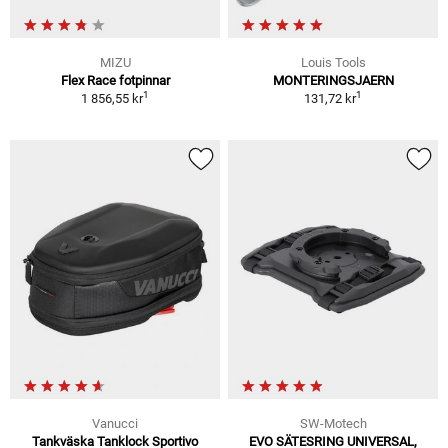
MIZU
Louis Tools
Flex Race fotpinnar
MONTERINGSJAERN
1
1
1 856,55 kr
131,72 kr
Vanucci
SW-Motech
Tankväska Tanklock Sportivo
EVO SÄTESRING UNIVERSAL,