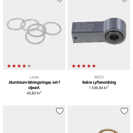
Louis
MIZU
Aluminium-tätningsringar, set f
Bakre Lyftanordning
1
oljeavt.
1 636,84 kr
1
43,83 kr