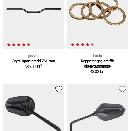
gazzini
Louis
Styre Sport bredd 761 mm
Kopparringar, set för
1
549,17 kr
oljeavtappnings-
1
43,83 kr