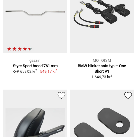
gazzini
MOTOISM
Styre Sport bredd 761 mm
BMW blinker sats typ – One
1
2
549,17 kr
Short V1
RFP 659,02 kr
1
1 646,73 kr