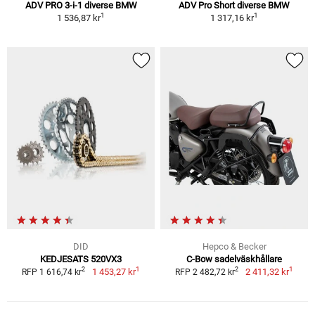
ADV PRO 3-i-1 diverse BMW
ADV Pro Short diverse BMW
1
1
1 536,87 kr
1 317,16 kr
DID
Hepco & Becker
KEDJESATS 520VX3
C-Bow sadelväskhållare
1
1
2
2
1 453,27 kr
2 411,32 kr
RFP 1 616,74 kr
RFP 2 482,72 kr