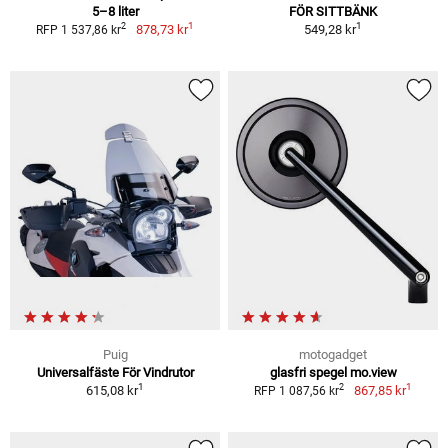
5–8 liter
FÖR SITTBÄNK
1
1
2
878,73 kr
549,28 kr
RFP 1 537,86 kr
Puig
motogadget
Universalfäste För Vindrutor
glasfri spegel mo.view
1
1
2
615,08 kr
867,85 kr
RFP 1 087,56 kr