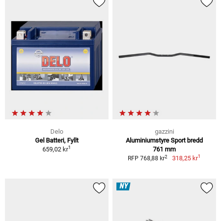
Delo
gazzini
Gel Batteri, Fyllt
Aluminiumstyre Sport bredd
1
659,02 kr
761 mm
1
2
318,25 kr
RFP 768,88 kr
NY