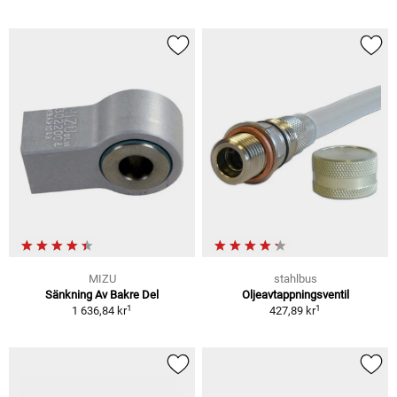
MIZU
stahlbus
Sänkning Av Bakre Del
Oljeavtappningsventil
1
1
1 636,84 kr
427,89 kr