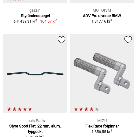
gazzini
MOTOISM
Styrändesspegel
ADV Pro diverse BMW
1
1
2
164,67 kr
1 317,16 kr
RFP 439,31 kr
Louis Parts
MIZU
Styre Sport Flat, 22 mm, alum.,
Flex Race fotpinnar
1
typgodk.
1 856,55 kr
1