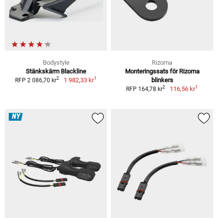
Bodystyle
Rizoma
Stänkskärm Blackline
Monteringssats för Rizoma
1
2
1 982,33 kr
blinkers
RFP 2 086,70 kr
1
2
116,56 kr
RFP 164,78 kr
NY