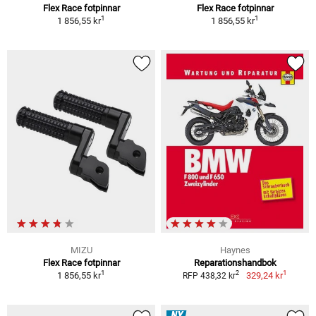
Flex Race fotpinnar
Flex Race fotpinnar
1
1
1 856,55 kr
1 856,55 kr
MIZU
Haynes
Flex Race fotpinnar
Reparationshandbok
1
1
2
1 856,55 kr
329,24 kr
RFP 438,32 kr
NY