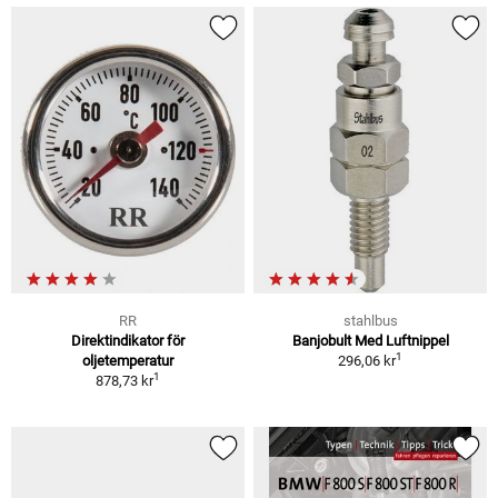
RR
stahlbus
Direktindikator för
Banjobult Med Luftnippel
1
oljetemperatur
296,06 kr
1
878,73 kr