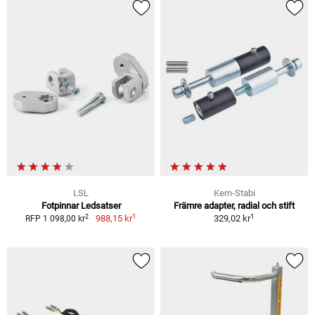
LSL
Kern-Stabi
Fotpinnar Ledsatser
Främre adapter, radial och stift
1
1
2
988,15 kr
329,02 kr
RFP 1 098,00 kr