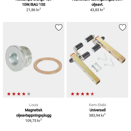
10W/BAU 15S
oljeavt.
1
1
21,86 kr
43,83 kr
Louis
Kern-Stabi
Magnetisk
Universell
1
oljeavtappningsplugg
383,94 kr
1
109,75 kr