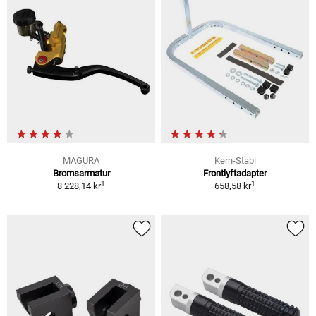
MAGURA
Kern-Stabi
Bromsarmatur
Frontlyftadapter
1
1
8 228,14 kr
658,58 kr