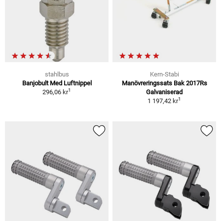
stahlbus
Kern-Stabi
Banjobult Med Luftnippel
Manövreringssats Bak 2017Rs
1
296,06 kr
Galvaniserad
1
1 197,42 kr