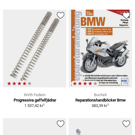
Wirth Federn
Bucheli
Progressiva gaffelfjädrar
Reparationshandböcker Bmw
1
1
1 537,42 kr
383,39 kr