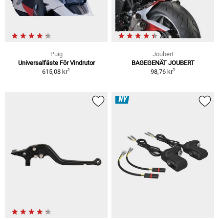
Puig
Joubert
Universalfäste För Vindrutor
BAGEGENÄT JOUBERT
1
1
615,08 kr
98,76 kr
NY