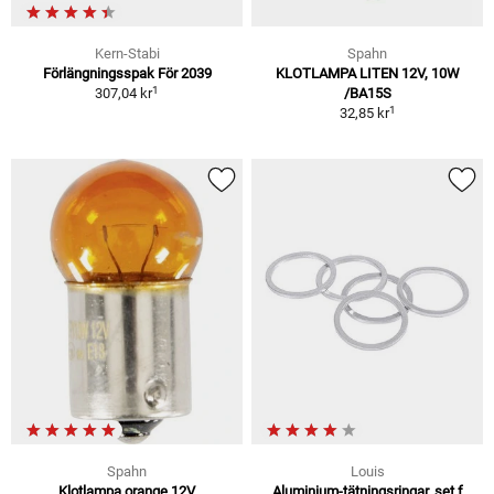
Kern-Stabi
Spahn
Förlängningsspak För 2039
KLOTLAMPA LITEN 12V, 10W
1
307,04 kr
/BA15S
1
32,85 kr
Spahn
Louis
Klotlampa orange 12V
Aluminium-tätningsringar, set f