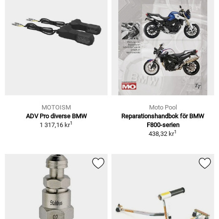
MOTOISM
Moto Pool
ADV Pro diverse BMW
Reparationshandbok för BMW
1
1 317,16 kr
F800-serien
1
438,32 kr