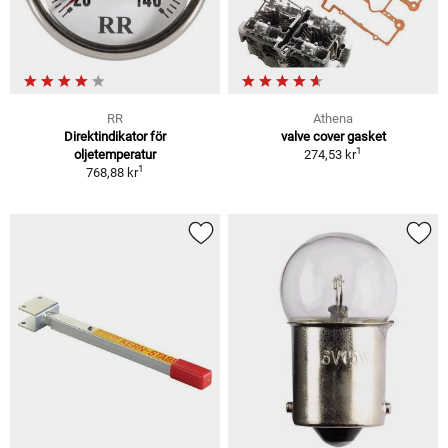
RR
Athena
Direktindikator för
valve cover gasket
1
oljetemperatur
274,53 kr
1
768,88 kr