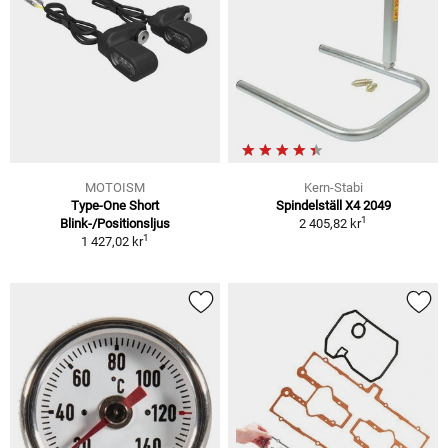
MOTOISM
Kern-Stabi
Type-One Short
Spindelställ X4 2049
1
Blink-/Positionsljus
2 405,82 kr
1
1 427,02 kr