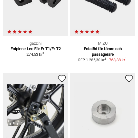
gazzini
MIZU
Fotpinne-Led För Fr-T1/Fr-T2
Fotstöd för förare och
1
274,53 kr
passagerare
1
2
768,88 kr
RFP 1 285,30 kr