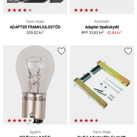
Kern-Stabi
RAXIMO
ADAPTER FRAMHJULSSTÖD
Adapter Spakskydd
1
1
2
329,02 kr
42,84 kr
RFP 53,83 kr
Spahn
Kern-Stabi