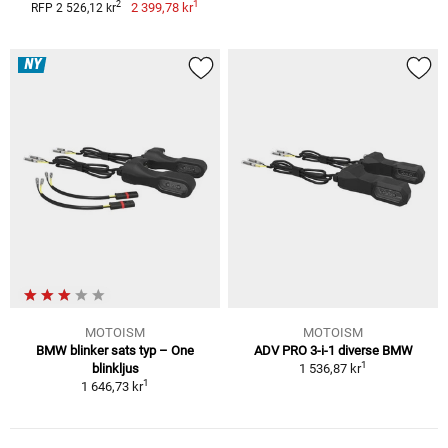
1
2
2 399,78 kr
RFP 2 526,12 kr
NY
MOTOISM
MOTOISM
BMW blinker sats typ – One
ADV PRO 3-i-1 diverse BMW
1
blinkljus
1 536,87 kr
1
1 646,73 kr