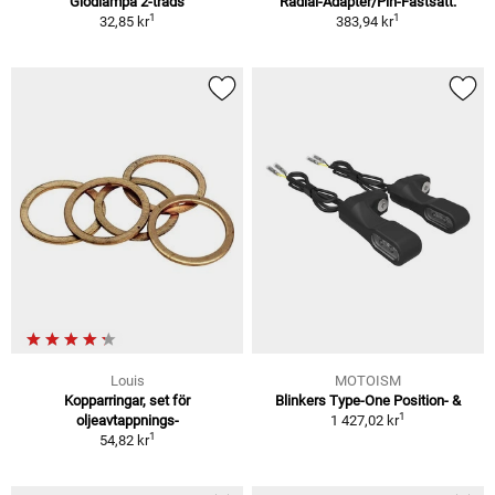
Glödlampa 2-tråds
Radial-Adapter/Pin-Fastsätt.
1
1
32,85 kr
383,94 kr
Louis
MOTOISM
Kopparringar, set för
Blinkers Type-One Position- &
1
oljeavtappnings-
1 427,02 kr
1
54,82 kr