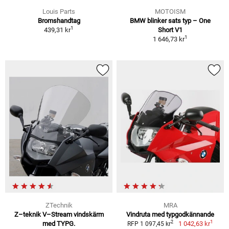
Louis Parts
MOTOISM
Bromshandtag
BMW blinker sats typ – One
1
439,31 kr
Short V1
1
1 646,73 kr
ZTechnik
MRA
Z–teknik V–Stream vindskärm
Vindruta med typgodkännande
1
2
med TYPG.
1 042,63 kr
RFP 1 097,45 kr