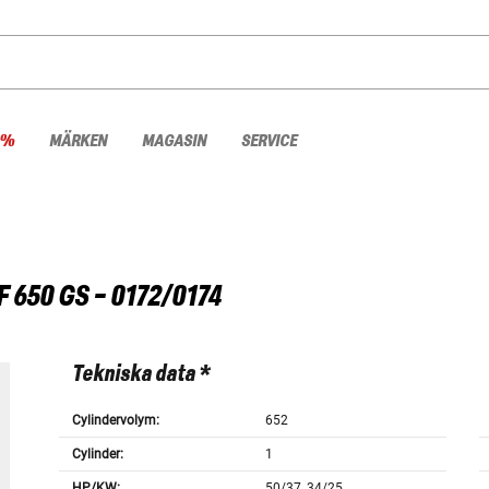
 %
MÄRKEN
MAGASIN
SERVICE
F 650 GS - 0172/0174
Tekniska data *
Cylindervolym:
652
Cylinder:
1
HP/KW:
50/37, 34/25