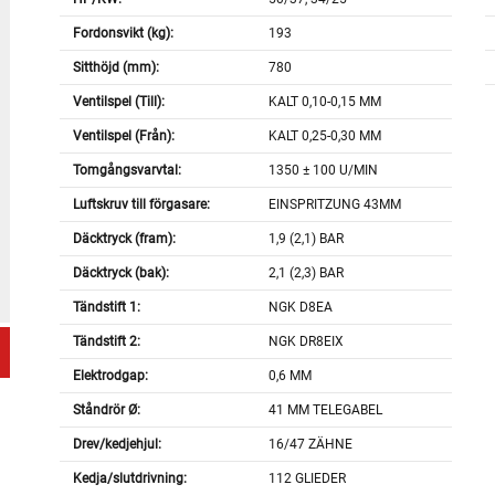
Fordonsvikt (kg):
193
Sitthöjd (mm):
780
Ventilspel (Till):
KALT 0,10-0,15 MM
Ventilspel (Från):
KALT 0,25-0,30 MM
Tomgångsvarvtal:
1350 ± 100 U/MIN
Luftskruv till förgasare:
EINSPRITZUNG 43MM
Däcktryck (fram):
1,9 (2,1) BAR
Däcktryck (bak):
2,1 (2,3) BAR
Tändstift 1:
NGK D8EA
Tändstift 2:
NGK DR8EIX
Elektrodgap:
0,6 MM
Ståndrör Ø:
41 MM TELEGABEL
Drev/kedjehjul:
16/47 ZÄHNE
Kedja/slutdrivning:
112 GLIEDER