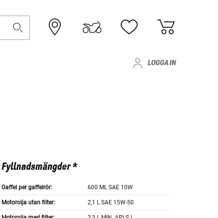
LOGGA IN
Fyllnadsmängder *
Gaffel per gaffelrör:
600 ML SAE 10W
Motorolja utan filter:
2,1 L SAE 15W-50
Motorolja med filter:
2,3 L MIN. API SJ