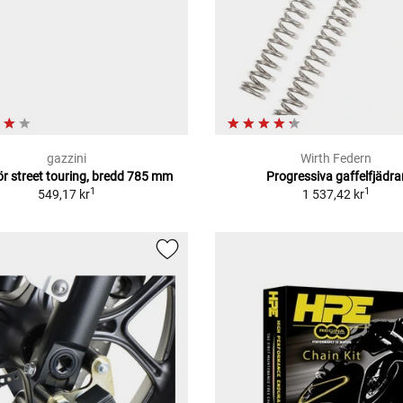
gazzini
Wirth Federn
ör street touring, bredd 785 mm
Progressiva gaffelfjädra
1
1
549,17 kr
1 537,42 kr