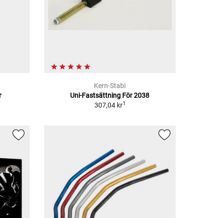
Kern-Stabi
r
Uni-Fastsättning För 2038
1
307,04 kr