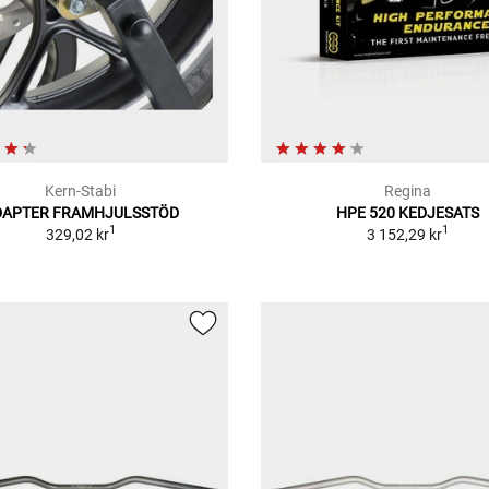
Kern-Stabi
Regina
DAPTER FRAMHJULSSTÖD
HPE 520 KEDJESATS
1
1
329,02 kr
3 152,29 kr