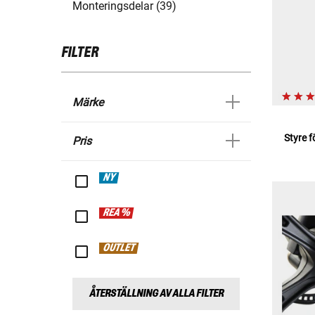
Monteringsdelar (39)
FILTER
Märke
Styre f
Pris
NY
REA %
OUTLET
ÅTERSTÄLLNING AV ALLA FILTER