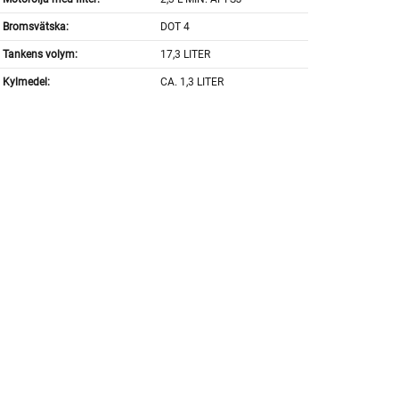
Bromsvätska:
DOT 4
Tankens volym:
17,3 LITER
Kylmedel:
CA. 1,3 LITER