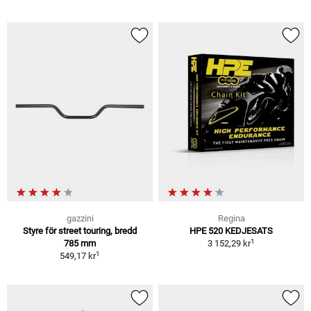
gazzini
Regina
Styre för street touring, bredd
HPE 520 KEDJESATS
1
785 mm
3 152,29 kr
1
549,17 kr