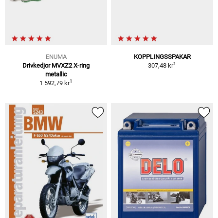
ENUMA
KOPPLINGSSPAKAR
1
Drivkedjor MVXZ2 X-ring
307,48 kr
metallic
1
1 592,79 kr