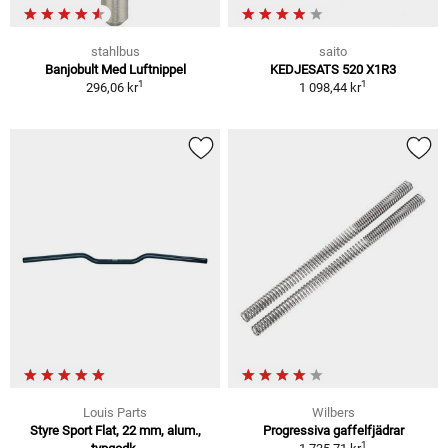
stahlbus
saito
Banjobult Med Luftnippel
KEDJESATS 520 X1R3
1
1
296,06 kr
1 098,44 kr
Louis Parts
Wilbers
Styre Sport Flat, 22 mm, alum.,
Progressiva gaffelfjädrar
1