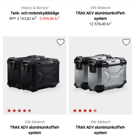
Hepco & Becker
SW-Motech
Tank- och motorskyddsbåge
TRAX ADV aluminiumkoffert-
1
2
3 059,46 kr
system
RFP 3 163,82 kr
1
12 578,40 kr
SW-Motech
SW-Motech
TRAX ADV aluminiumkoffert-
TRAX ADV aluminiumkoffert-
system
system