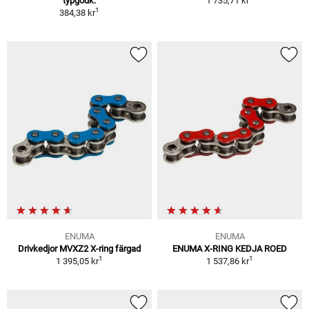
typgodk.
1 735,71 kr
1
384,38 kr
ENUMA
ENUMA
Drivkedjor MVXZ2 X-ring färgad
ENUMA X-RING KEDJA ROED
1
1
1 395,05 kr
1 537,86 kr