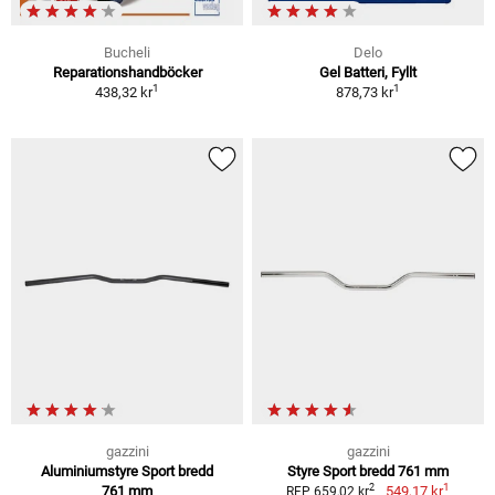
Bucheli
Delo
Reparationshandböcker
Gel Batteri, Fyllt
1
1
438,32 kr
878,73 kr
gazzini
gazzini
Aluminiumstyre Sport bredd
Styre Sport bredd 761 mm
1
2
761 mm
549,17 kr
RFP 659,02 kr