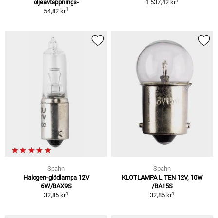
1
oljeavtappnings-
1 537,42 kr
1
54,82 kr
Spahn
Spahn
Halogen-glödlampa 12V
KLOTLAMPA LITEN 12V, 10W
6W/BAX9S
/BA15S
1
1
32,85 kr
32,85 kr