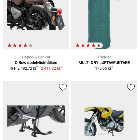
Hepco & Becker
ThoMar
C-Bow sadelväskhållare
MULTI DRY LUFTAVFUKTARE
1
1
2
2 411,32 kr
175,66 kr
RFP 2 482,72 kr