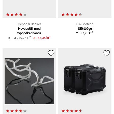
Hepco & Becker
SW-Motech
Huvudställ med
Störtbåge
1
typgodkännande
2 087,25 kr
1
2
3 147,35 kr
RFP 3 240,72 kr