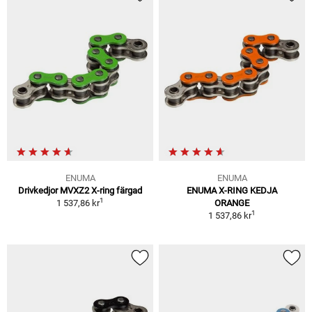
ENUMA
ENUMA
Drivkedjor MVXZ2 X-ring färgad
ENUMA X-RING KEDJA
1
1 537,86 kr
ORANGE
1
1 537,86 kr