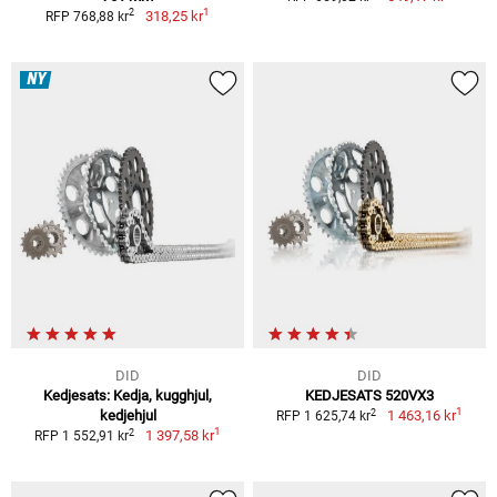
1
2
318,25 kr
RFP 768,88 kr
NY
DID
DID
Kedjesats: Kedja, kugghjul,
KEDJESATS 520VX3
1
2
kedjehjul
1 463,16 kr
RFP 1 625,74 kr
1
2
1 397,58 kr
RFP 1 552,91 kr