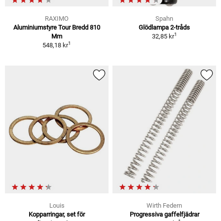
RAXIMO
Spahn
Aluminiumstyre Tour Bredd 810
Glödlampa 2-tråds
1
Mm
32,85 kr
1
548,18 kr
Louis
Wirth Federn
Kopparringar, set för
Progressiva gaffelfjädrar