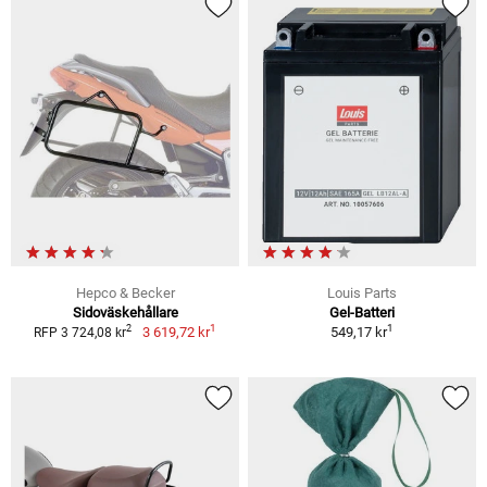
Hepco & Becker
Louis Parts
Sidoväskehållare
Gel-Batteri
1
1
2
3 619,72 kr
549,17 kr
RFP 3 724,08 kr