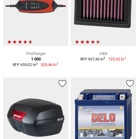
ProCharger
K&N
1
2
1 000
725,92 kr
RFP 907,40 kr
1
2
329,46 kr
RFP 659,02 kr