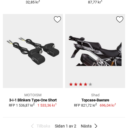
1
1
32,85 kr
87,77 kr
MOTOISM
Shad
3-I-1 Blinkers Type-One Short
Topcase-Baerare
1
1
2
2
1 533,36 kr
696,04 kr
RFP 1 536,87 kr
RFP 821,72 kr
Tillbaka
Sidan 1 av 2
Nästa