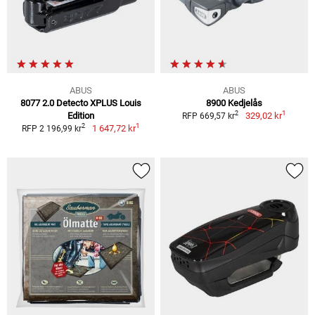
ABUS
ABUS
8077 2.0 Detecto XPLUS Louis
8900 Kedjelås
1
2
Edition
329,02 kr
RFP 669,57 kr
1
2
1 647,72 kr
RFP 2 196,99 kr