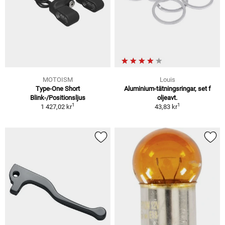
MOTOISM
Louis
Type-One Short
Aluminium-tätningsringar, set f
Blink-/Positionsljus
oljeavt.
1
1
1 427,02 kr
43,83 kr