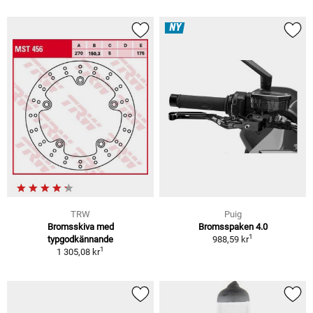
NY
TRW
Puig
Bromsskiva med
Bromsspaken 4.0
1
typgodkännande
988,59 kr
1
1 305,08 kr