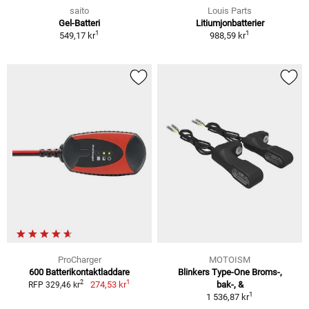
saito
Louis Parts
Gel-Batteri
Litiumjonbatterier
1
1
549,17 kr
988,59 kr
ProCharger
MOTOISM
600 Batterikontaktladdare
Blinkers Type-One Broms-,
1
2
274,53 kr
bak-, &
RFP 329,46 kr
1
1 536,87 kr