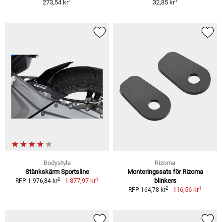
1
1
273,54 kr
32,85 kr
Bodystyle
Rizoma
Stänkskärm Sportsline
Monteringssats för Rizoma
1
2
1 877,97 kr
blinkers
RFP 1 976,84 kr
1
2
116,56 kr
RFP 164,78 kr