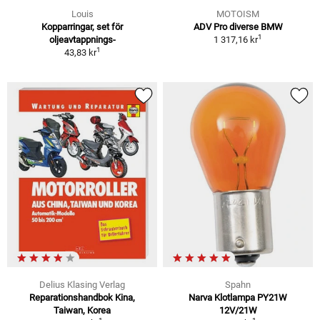
Louis
MOTOISM
Kopparringar, set för
ADV Pro diverse BMW
1
oljeavtappnings-
1 317,16 kr
1
43,83 kr
Delius Klasing Verlag
Spahn
Reparationshandbok Kina,
Narva Klotlampa PY21W
Taiwan, Korea
12V/21W