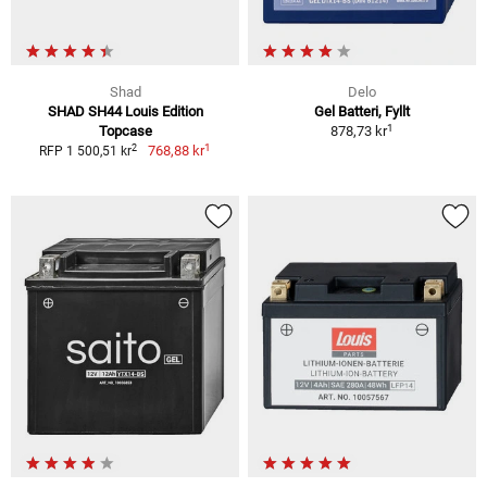
Shad
Delo
SHAD SH44 Louis Edition
Gel Batteri, Fyllt
1
Topcase
878,73 kr
1
2
768,88 kr
RFP 1 500,51 kr