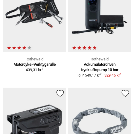
Rothewald
Rothewald
Motorcykel-Verktygsrulle
Ackumulatordriven
1
439,31 kr
tryckluftspump 10 bar
1
2
329,46 kr
RFP 549,17 kr