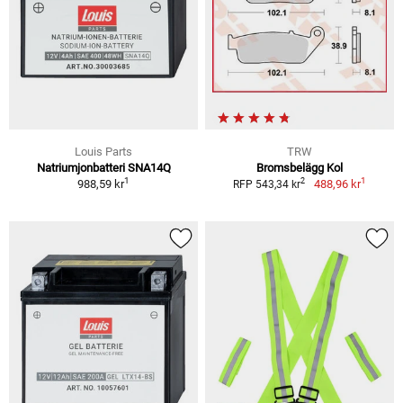
Louis Parts
TRW
Natriumjonbatteri SNA14Q
Bromsbelägg Kol
1
1
2
988,59 kr
488,96 kr
RFP 543,34 kr