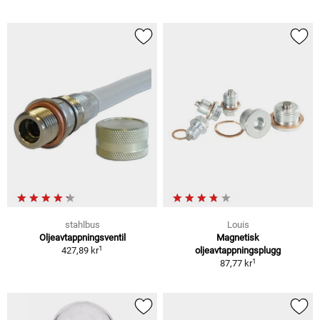
stahlbus
Louis
Oljeavtappningsventil
Magnetisk
1
427,89 kr
oljeavtappningsplugg
1
87,77 kr