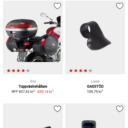
Givi
Louis
Toppväskehållare
GASSTÖD
1
1
2
639,14 kr
109,75 kr
RFP 807,43 kr