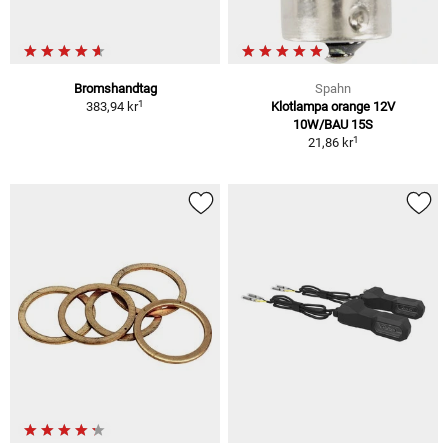
Bromshandtag
Spahn
1
383,94 kr
Klotlampa orange 12V
10W/BAU 15S
1
21,86 kr