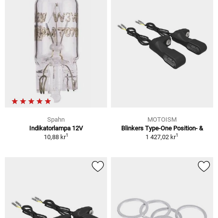
Spahn
MOTOISM
Indikatorlampa 12V
Blinkers Type-One Position- &
1
1
10,88 kr
1 427,02 kr