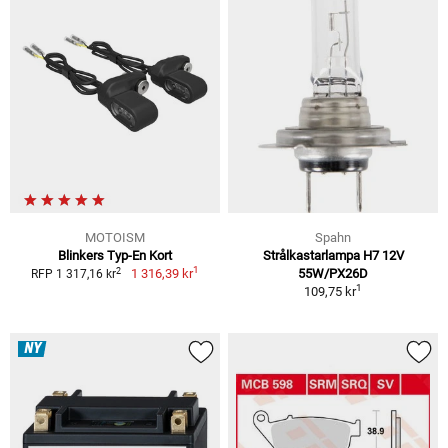
MOTOISM
Spahn
Blinkers Typ-En Kort
Strålkastarlampa H7 12V
1
2
1 316,39 kr
55W/PX26D
RFP 1 317,16 kr
1
109,75 kr
NY