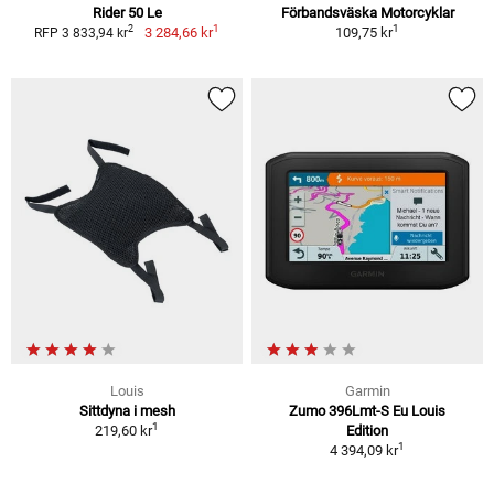
Rider 50 Le
Förbandsväska Motorcyklar
1
1
2
3 284,66 kr
109,75 kr
RFP 3 833,94 kr
Louis
Garmin
Sittdyna i mesh
Zumo 396Lmt-S Eu Louis
1
219,60 kr
Edition
1
4 394,09 kr