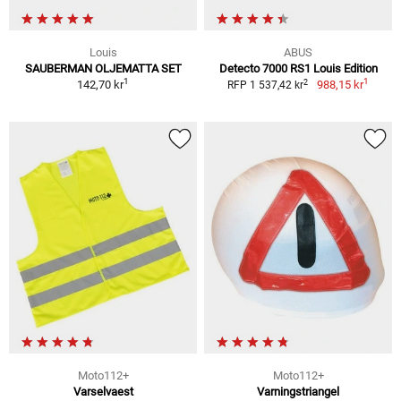
Louis
ABUS
SAUBERMAN OLJEMATTA SET
Detecto 7000 RS1 Louis Edition
1
1
2
142,70 kr
988,15 kr
RFP 1 537,42 kr
Moto112+
Moto112+
Varselvaest
Varningstriangel