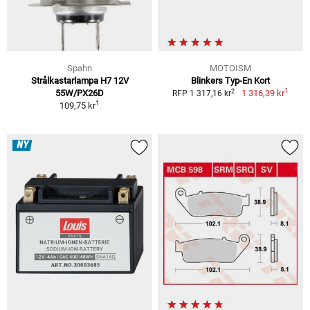
Spahn
MOTOISM
Strålkastarlampa H7 12V
Blinkers Typ-En Kort
1
2
55W/PX26D
1 316,39 kr
RFP 1 317,16 kr
1
109,75 kr
NY