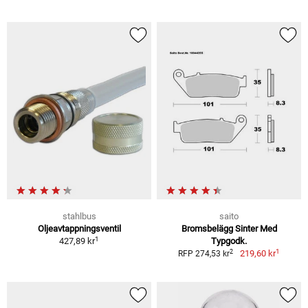
stahlbus
saito
Oljeavtappningsventil
Bromsbelägg Sinter Med
1
427,89 kr
Typgodk.
1
2
219,60 kr
RFP 274,53 kr