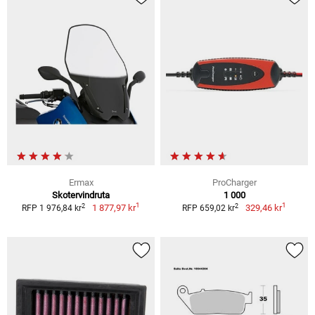
Ermax
ProCharger
Skotervindruta
1 000
1
1
2
2
1 877,97 kr
329,46 kr
RFP 1 976,84 kr
RFP 659,02 kr