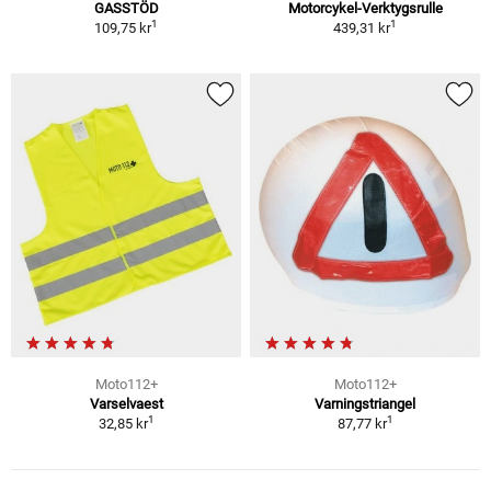
GASSTÖD
Motorcykel-Verktygsrulle
1
1
109,75 kr
439,31 kr
Moto112+
Moto112+
Varselvaest
Varningstriangel
1
1
32,85 kr
87,77 kr