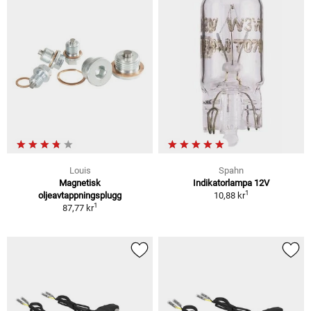
Louis
Spahn
Magnetisk
Indikatorlampa 12V
1
oljeavtappningsplugg
10,88 kr
1
87,77 kr