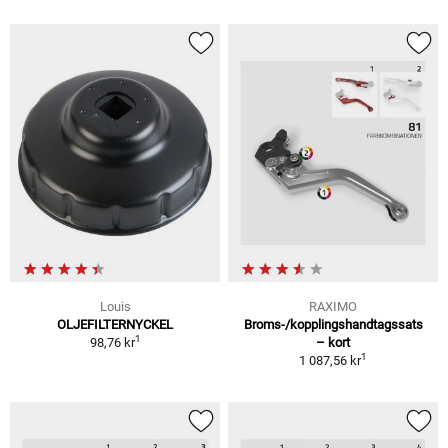
Louis
RAXIMO
OLJEFILTERNYCKEL
Broms-/kopplingshandtagssats
1
98,76 kr
– kort
1
1 087,56 kr