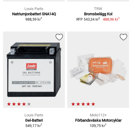
Louis Parts
TRW
Natriumjonbatteri SNA14Q
Bromsbelägg Kol
1
1
2
988,59 kr
488,96 kr
RFP 543,34 kr
Louis Parts
Moto112+
Gel-Batteri
Förbandsväska Motorcyklar
1
1
549,17 kr
109,75 kr