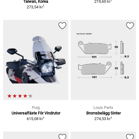
1
Taiwan, Korea
219,60 kr
1
273,54 kr
Puig
Louis Parts
Universalfäste För Vindrutor
Bromsbelägg Sinter
1
1
615,08 kr
274,53 kr