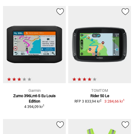
Garmin
TOMTOM
Zumo 396Lmt-S Eu Louis
Rider 50 Le
1
2
Edition
3 284,66 kr
RFP 3 833,94 kr
1
4 394,09 kr