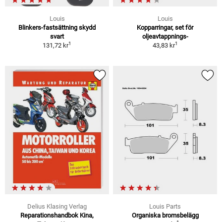
Louis
Louis
Blinkers-fastsättning skydd
Kopparringar, set för
svart
oljeavtappnings-
1
1
131,72 kr
43,83 kr
Delius Klasing Verlag
Louis Parts
Reparationshandbok Kina,
Organiska bromsbelägg