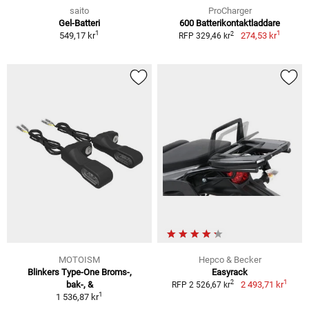
saito
ProCharger
Gel-Batteri
600 Batterikontaktladdare
1
1
2
549,17 kr
274,53 kr
RFP 329,46 kr
MOTOISM
Hepco & Becker
Blinkers Type-One Broms-,
Easyrack
1
2
bak-, &
2 493,71 kr
RFP 2 526,67 kr
1
1 536,87 kr