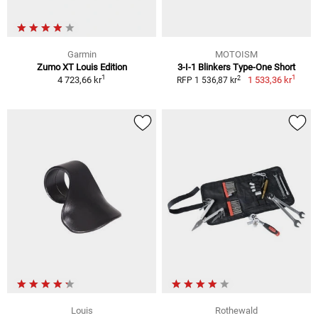
Garmin
MOTOISM
Zumo XT Louis Edition
3-I-1 Blinkers Type-One Short
1
1
2
4 723,66 kr
1 533,36 kr
RFP 1 536,87 kr
Louis
Rothewald