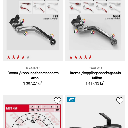
RAXIMO
RAXIMO
Broms-/kopplingshandtagssats
Broms-/kopplingshandtagssats
– ergo
– fällbar
1
1
1 307,27 kr
1 417,13 kr
NY