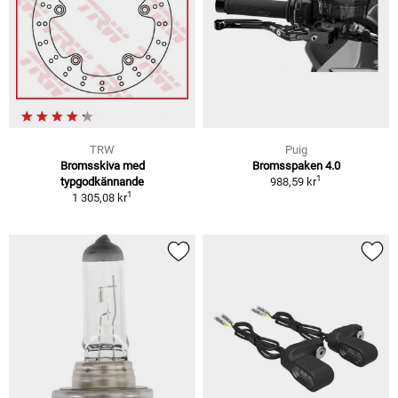
TRW
Puig
Bromsskiva med
Bromsspaken 4.0
1
typgodkännande
988,59 kr
1
1 305,08 kr