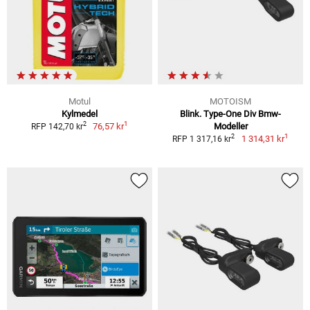
Motul
MOTOISM
Kylmedel
Blink. Type-One Div Bmw-
1
2
76,57 kr
Modeller
RFP 142,70 kr
1
2
1 314,31 kr
RFP 1 317,16 kr