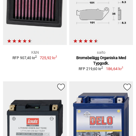
K&N
saito
1
2
725,92 kr
Bromsbelägg Organiska Med
RFP 907,40 kr
Typgodk.
1
2
186,64 kr
RFP 219,60 kr