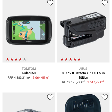
TOMTOM
ABUS
Rider 550
8077 2.0 Detecto XPLUS Louis
1
2
3 064,95 kr
Edition
RFP 4 383,21 kr
1
2
1 647,72 kr
RFP 2 196,99 kr