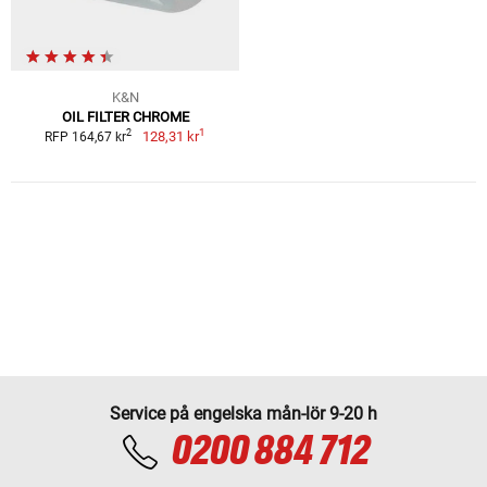
K&N
OIL FILTER CHROME
1
2
128,31 kr
RFP 164,67 kr
Service på engelska mån-lör 9-20 h
0200 884 712