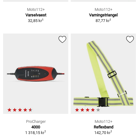
Moto112+
Moto112+
Varselvaest
Varningstriangel
1
1
32,85 kr
87,77 kr
ProCharger
Moto112+
4000
Reflexband
1
1
1 318,15 kr
142,70 kr