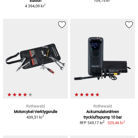
Edition
109,75 kr
1
4 394,09 kr
Rothewald
Rothewald
Motorcykel-Verktygsrulle
Ackumulatordriven
1
439,31 kr
tryckluftspump 10 bar
1
2
329,46 kr
RFP 549,17 kr