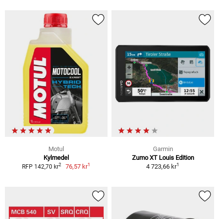
Motul
Garmin
Kylmedel
Zumo XT Louis Edition
1
1
2
76,57 kr
4 723,66 kr
RFP 142,70 kr