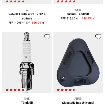
PAJ
NGK
Vehicle Finder 4G 2.0 - GPS-
Iridium Tändstift
1
2
spårare
188,95 kr
RFP 219,60 kr
1
2
550,04 kr
RFP 1 098,44 kr
NGK
ABUS
Tändstift
Sidostativ Bas Universal