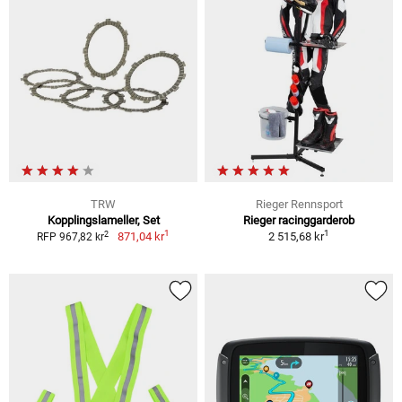
TRW
Rieger Rennsport
Kopplingslameller, Set
Rieger racinggarderob
1
1
2
871,04 kr
2 515,68 kr
RFP 967,82 kr