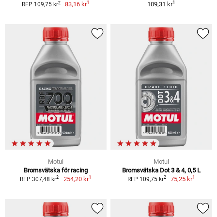
1
1
2
83,16 kr
109,31 kr
RFP 109,75 kr
Motul
Motul
Bromsvätska för racing
Bromsvätska Dot 3 & 4, 0,5 L
1
1
2
2
254,20 kr
75,25 kr
RFP 307,48 kr
RFP 109,75 kr