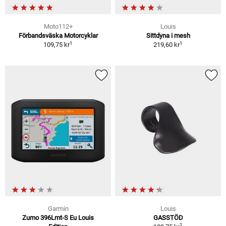
Moto112+
Louis
Förbandsväska Motorcyklar
Sittdyna i mesh
1
1
109,75 kr
219,60 kr
Garmin
Louis
Zumo 396Lmt-S Eu Louis
GASSTÖD
1