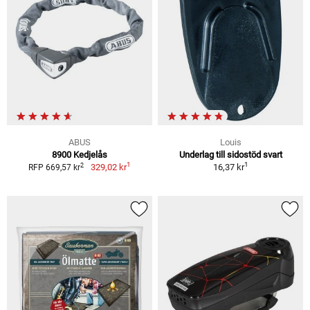
ABUS
Louis
8900 Kedjelås
Underlag till sidostöd svart
1
1
2
329,02 kr
16,37 kr
RFP 669,57 kr