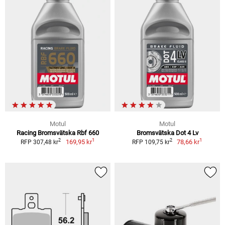
Motul
Motul
Racing Bromsvätska Rbf 660
Bromsvätska Dot 4 Lv
1
1
2
2
169,95 kr
78,66 kr
RFP 307,48 kr
RFP 109,75 kr