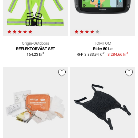
Origin-Outdoors
TOMTOM
REFLEKTORVÄST SET
Rider 50 Le
1
1
2
164,23 kr
3 284,66 kr
RFP 3 833,94 kr