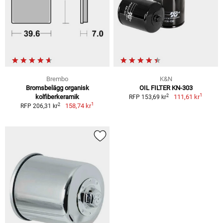
Brembo
K&N
Bromsbelägg organisk
OIL FILTER KN-303
1
2
kolfiberkeramik
111,61 kr
RFP 153,69 kr
1
2
158,74 kr
RFP 206,31 kr