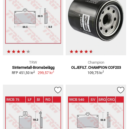
TRW
Champion
Sintermetall-Bromsbelägg
OLJEFILT. CHAMPION COF203
1
1
2
299,57 kr
109,75 kr
RFP 451,50 kr