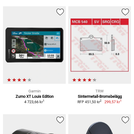
Garmin
TRW
Zumo XT Louis Edition
Sintermetall-Bromsbelägg
1
1
2
4 723,66 kr
299,57 kr
RFP 451,50 kr