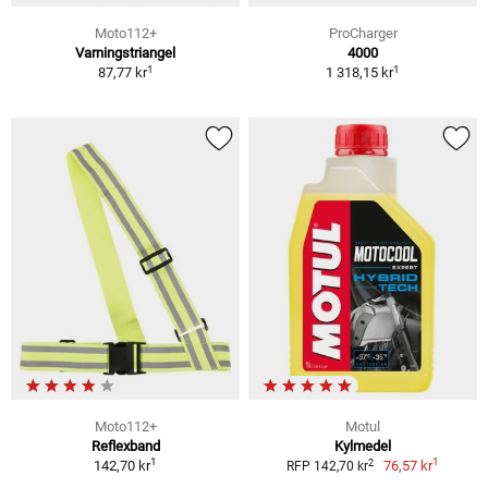
Moto112+
ProCharger
Varningstriangel
4000
1
1
87,77 kr
1 318,15 kr
Moto112+
Motul
Reflexband
Kylmedel
1
1
2
142,70 kr
76,57 kr
RFP 142,70 kr