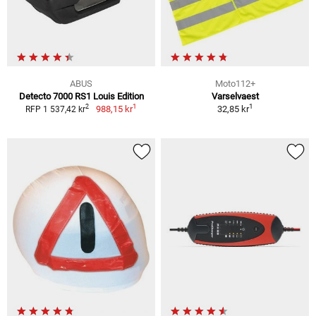
ABUS
Moto112+
Detecto 7000 RS1 Louis Edition
Varselvaest
1
1
2
988,15 kr
32,85 kr
RFP 1 537,42 kr