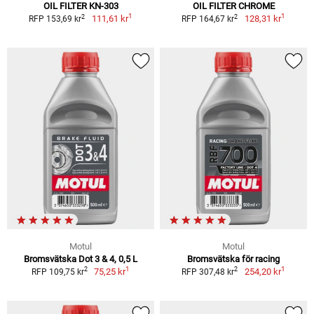
OIL FILTER KN-303
OIL FILTER CHROME
1
1
2
2
111,61 kr
128,31 kr
RFP 153,69 kr
RFP 164,67 kr
Motul
Motul
Bromsvätska Dot 3 & 4, 0,5 L
Bromsvätska för racing
1
1
2
2
75,25 kr
254,20 kr
RFP 109,75 kr
RFP 307,48 kr