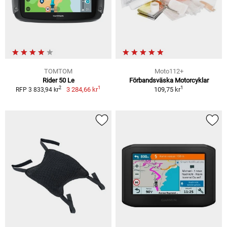
TOMTOM
Moto112+
Rider 50 Le
Förbandsväska Motorcyklar
1
1
2
3 284,66 kr
109,75 kr
RFP 3 833,94 kr