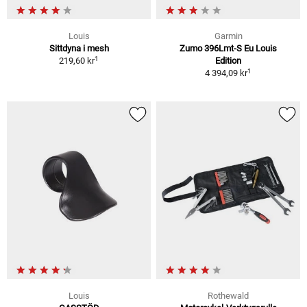
Louis
Garmin
Sittdyna i mesh
Zumo 396Lmt-S Eu Louis
1
219,60 kr
Edition
1
4 394,09 kr
Louis
Rothewald