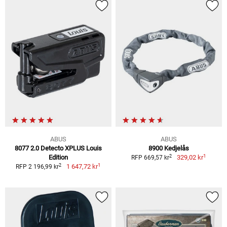
ABUS
ABUS
8077 2.0 Detecto XPLUS Louis
8900 Kedjelås
1
2
Edition
329,02 kr
RFP 669,57 kr
1
2
1 647,72 kr
RFP 2 196,99 kr