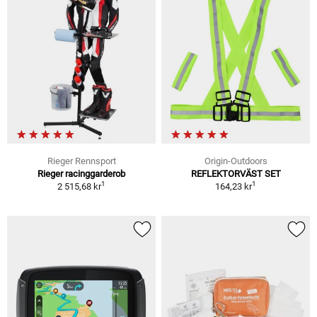
Rieger Rennsport
Origin-Outdoors
Rieger racinggarderob
REFLEKTORVÄST SET
1
1
2 515,68 kr
164,23 kr