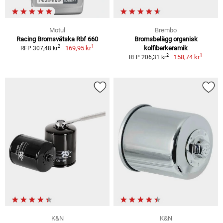
Motul
Brembo
Racing Bromsvätska Rbf 660
Bromsbelägg organisk
1
2
169,95 kr
kolfiberkeramik
RFP 307,48 kr
1
2
158,74 kr
RFP 206,31 kr
K&N
K&N