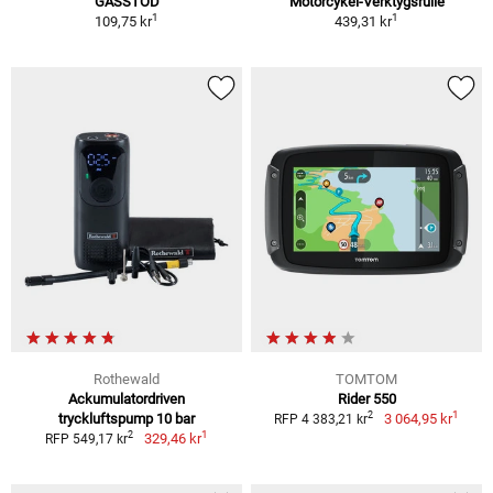
GASSTÖD
Motorcykel-Verktygsrulle
1
1
109,75 kr
439,31 kr
Rothewald
TOMTOM
Ackumulatordriven
Rider 550
1
2
tryckluftspump 10 bar
3 064,95 kr
RFP 4 383,21 kr
1
2
329,46 kr
RFP 549,17 kr