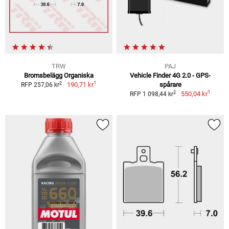
TRW
PAJ
Bromsbelägg Organiska
Vehicle Finder 4G 2.0 - GPS-
1
2
190,71 kr
spårare
RFP 257,06 kr
1
2
550,04 kr
RFP 1 098,44 kr