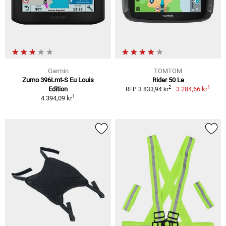
Garmin
TOMTOM
Zumo 396Lmt-S Eu Louis
Rider 50 Le
1
2
Edition
3 284,66 kr
RFP 3 833,94 kr
1
4 394,09 kr