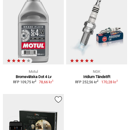
Motul
NGK
Bromsvätska Dot 4 Lv
Iridium Tändstift
1
1
2
2
78,66 kr
170,28 kr
RFP 109,75 kr
RFP 252,56 kr