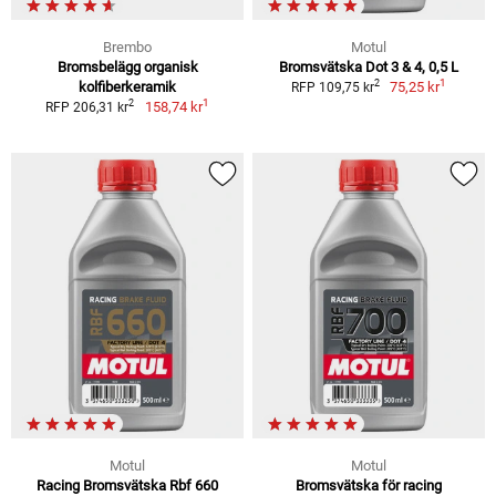
Brembo
Motul
Bromsbelägg organisk
Bromsvätska Dot 3 & 4, 0,5 L
1
2
kolfiberkeramik
75,25 kr
RFP 109,75 kr
1
2
158,74 kr
RFP 206,31 kr
Motul
Motul
Racing Bromsvätska Rbf 660
Bromsvätska för racing