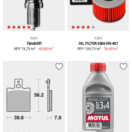
NGK
K&N
Tändstift
OIL FILTER K&N KN-401
1
1
2
2
43,83 kr
76,90 kr
RFP 76,79 kr
RFP 109,75 kr