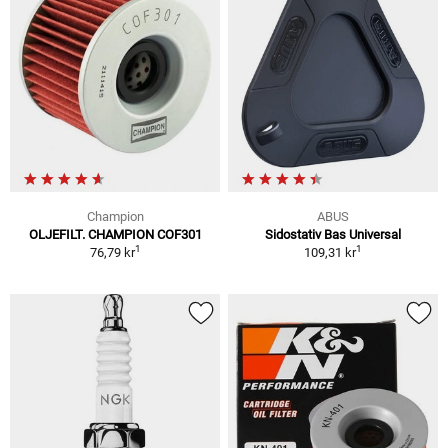
Champion
ABUS
OLJEFILT. CHAMPION COF301
Sidostativ Bas Universal
1
1
76,79 kr
109,31 kr