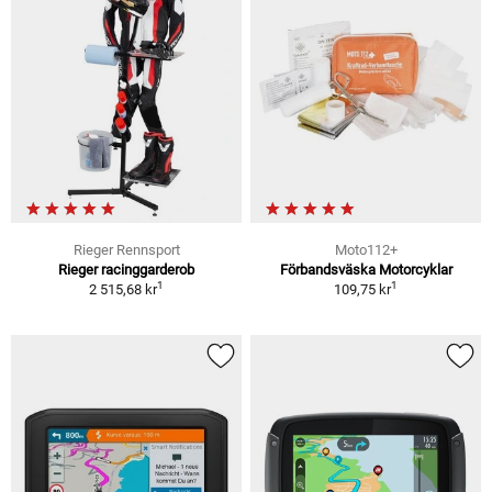
Rieger Rennsport
Moto112+
Rieger racinggarderob
Förbandsväska Motorcyklar
1
1
2 515,68 kr
109,75 kr