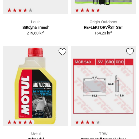
Louis
Origin-Outdoors
Sittdyna i mesh
REFLEKTORVÄST SET
1
1
219,60 kr
164,23 kr
Motul
TRW