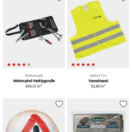
Rothewald
Moto112+
Motorcykel-Verktygsrulle
Varselvaest
1
1
439,31 kr
32,85 kr