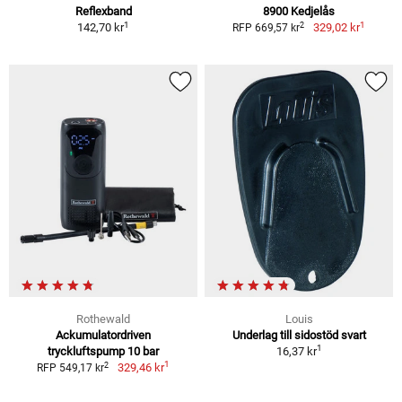
Reflexband
8900 Kedjelås
1
1
2
142,70 kr
329,02 kr
RFP 669,57 kr
Rothewald
Louis
Ackumulatordriven
Underlag till sidostöd svart
1
tryckluftspump 10 bar
16,37 kr
1
2
329,46 kr
RFP 549,17 kr