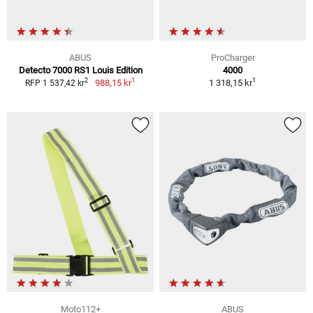
ABUS
ProCharger
Detecto 7000 RS1 Louis Edition
4000
1
1
2
988,15 kr
1 318,15 kr
RFP 1 537,42 kr
Moto112+
ABUS