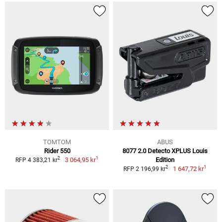
TOMTOM
ABUS
Rider 550
8077 2.0 Detecto XPLUS Louis
1
2
3 064,95 kr
Edition
RFP 4 383,21 kr
1
2
1 647,72 kr
RFP 2 196,99 kr