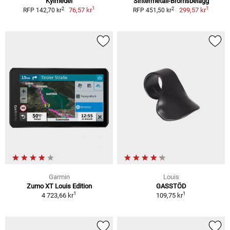
Kylmedel
Sintermetall-Bromsbelägg
1
1
2
2
76,57 kr
299,57 kr
RFP 142,70 kr
RFP 451,50 kr
Garmin
Louis
Zumo XT Louis Edition
GASSTÖD
1
1
4 723,66 kr
109,75 kr