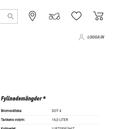
LOGGA IN
Fyllnadsmängder *
Bromsvätska:
DOT 4
Tankens volym:
16,0 LITER
Kylmedel:
LUFTGEKÜHLT