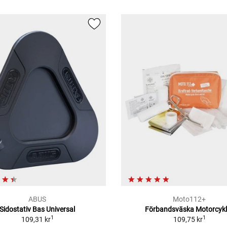
ABUS
Moto112+
Sidostativ Bas Universal
Förbandsväska Motorcykl
1
1
109,31 kr
109,75 kr