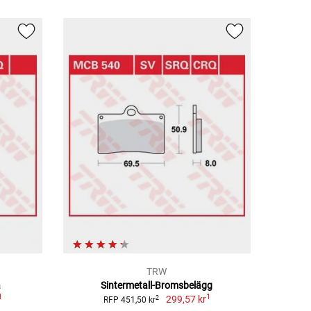
TRW
a
Sintermetall-Bromsbelägg
1
1
299,57 kr
2
RFP 451,50 kr