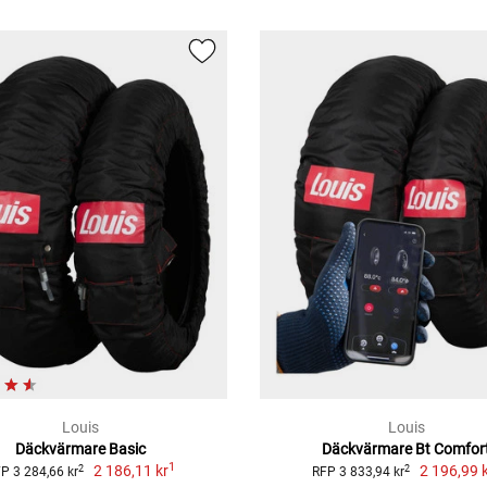
Louis
Louis
Däckvärmare Basic
Däckvärmare Bt Comfor
1
2 186,11 kr
2 196,99 
2
2
P 3 284,66 kr
RFP 3 833,94 kr