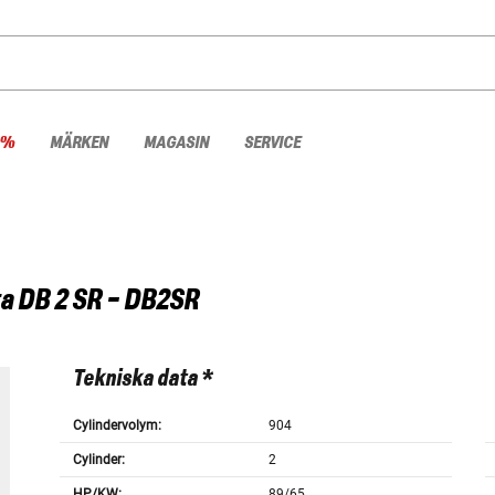
 %
MÄRKEN
MAGASIN
SERVICE
a
DB 2 SR - DB2SR
Tekniska data *
Cylindervolym:
904
Cylinder:
2
HP/KW:
89/65