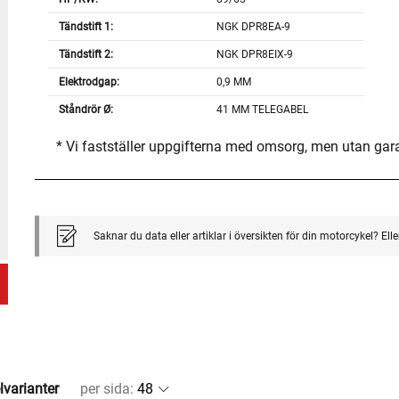
Tändstift 1:
NGK DPR8EA-9
Tändstift 2:
NGK DPR8EIX-9
Elektrodgap:
0,9 MM
Ståndrör Ø:
41 MM TELEGABEL
* Vi fastställer uppgifterna med omsorg, men utan gar
Saknar du data eller artiklar i översikten för din motorcykel? El
lvarianter
per sida
: