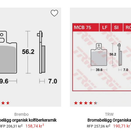
Brembo
TRW
elägg organisk kolfiberkeramik
Bromsbelägg Organisk
1
158,74 kr
190,71 kr
2
2
RFP 206,31 kr
RFP 257,06 kr