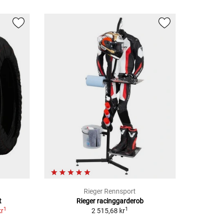
Rieger Rennsport
t
Rieger racinggarderob
1
1
kr
2 515,68 kr