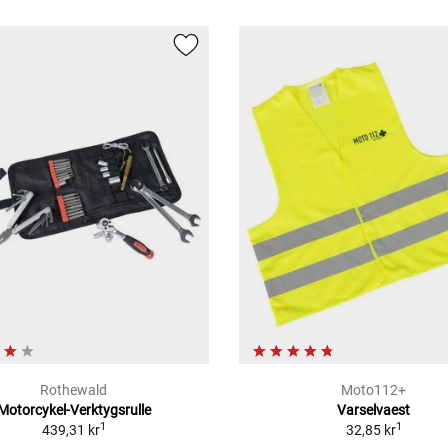
Rothewald
Moto112+
Motorcykel-Verktygsrulle
Varselvaest
1
1
439,31 kr
32,85 kr