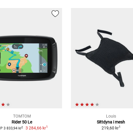
TOMTOM
Louis
Rider 50 Le
Sittdyna i mesh
1
1
3 284,66 kr
219,60 kr
2
P 3 833,94 kr