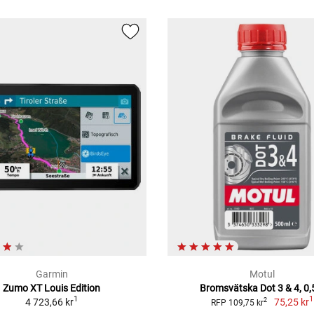
Garmin
Motul
Zumo XT Louis Edition
Bromsvätska Dot 3 & 4, 0,
1
1
4 723,66 kr
75,25 kr
2
RFP 109,75 kr