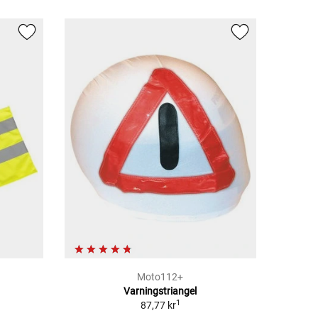
Moto112+
Varningstriangel
1
87,77 kr