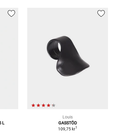
Louis
5 L
GASSTÖD
1
109,75 kr