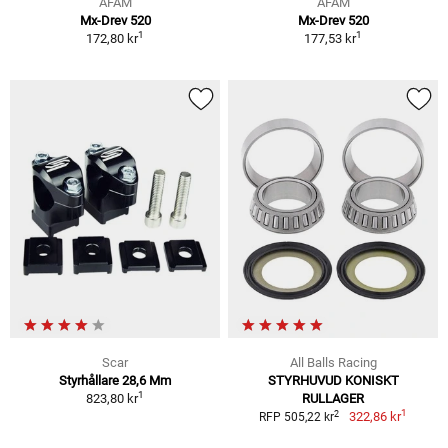
AFAM
AFAM
Mx-Drev 520
Mx-Drev 520
1
1
172,80 kr
177,53 kr
Scar
All Balls Racing
Styrhållare 28,6 Mm
STYRHUVUD KONISKT
1
823,80 kr
RULLAGER
1
2
322,86 kr
RFP 505,22 kr