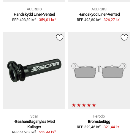
ACERBIS
ACERBIS
Handskydd Liner-Vented
Handskydd Liner-Vented
1
1
2
2
359,01 kr
326,27 kr
RFP 493,80 kr
RFP 493,80 kr
Scar
Ferodo
-Gashandtagshylsa Med
Bromsbelägg
1
2
Kullager
321,44 kr
RFP 329,46 kr
1
2
515,44 kr
RFP 615,08 kr