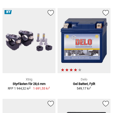
NY
Xtrig
Delo
Styrfästen för 28,6 mm
Gel Batteri, Fyllt
1
1
2
1 691,55 kr
549,17 kr
RFP 1 944,32 kr