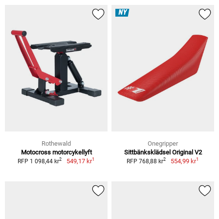
NY
Rothewald
Onegripper
Motocross motorcykellyft
Sittbänksklädsel Original V2
1
1
2
2
549,17 kr
554,99 kr
RFP 1 098,44 kr
RFP 768,88 kr