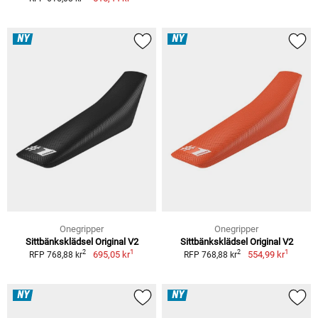
NY
NY
Onegripper
Onegripper
Sittbänksklädsel Original V2
Sittbänksklädsel Original V2
1
1
2
2
695,05 kr
554,99 kr
RFP 768,88 kr
RFP 768,88 kr
NY
NY