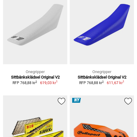
Onegripper
Onegripper
Sittbänksklädsel Original V2
Sittbänksklädsel Original V2
1
1
2
2
619,03 kr
611,67 kr
RFP 768,88 kr
RFP 768,88 kr
NY