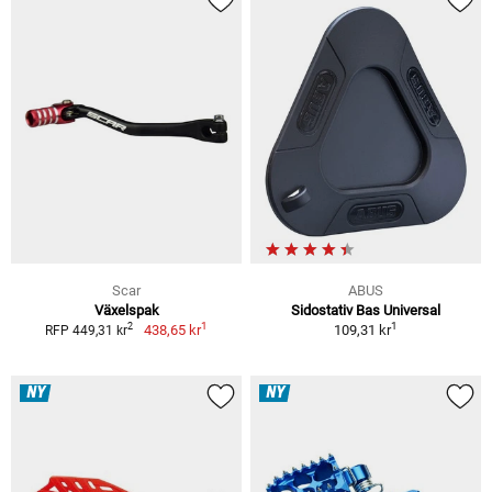
Scar
ABUS
Växelspak
Sidostativ Bas Universal
1
1
2
438,65 kr
109,31 kr
RFP 449,31 kr
NY
NY