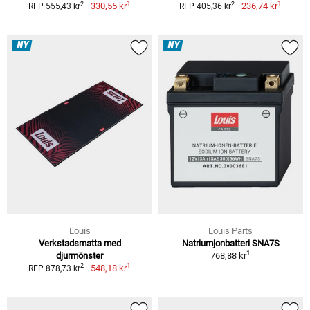
1
1
2
2
330,55 kr
236,74 kr
RFP 555,43 kr
RFP 405,36 kr
NY
NY
Louis
Louis Parts
Verkstadsmatta med
Natriumjonbatteri SNA7S
1
djurmönster
768,88 kr
1
2
548,18 kr
RFP 878,73 kr