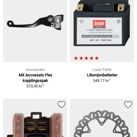
Accossato
Louis Parts
MX Accossato Flex
Litiumjonbatterier
1
kopplingsspak
549,17 kr
1
373,40 kr