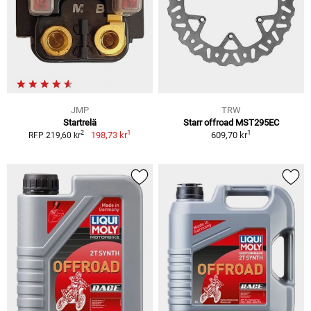
JMP
TRW
Startrelä
Starr offroad MST295EC
1
1
2
198,73 kr
609,70 kr
RFP 219,60 kr