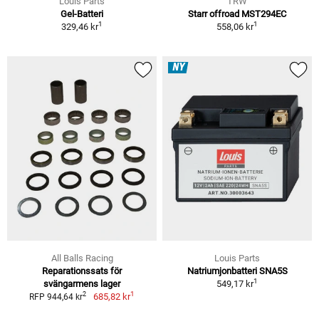
Louis Parts
TRW
Gel-Batteri
Starr offroad MST294EC
1
1
329,46 kr
558,06 kr
NY
All Balls Racing
Louis Parts
Reparationssats för
Natriumjonbatteri SNA5S
1
svängarmens lager
549,17 kr
1
2
685,82 kr
RFP 944,64 kr