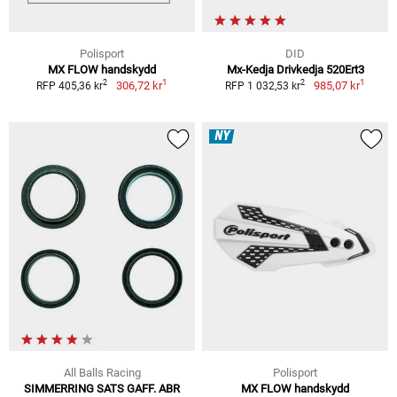
Polisport
DID
MX FLOW handskydd
Mx-Kedja Drivkedja 520Ert3
1
1
2
2
306,72 kr
985,07 kr
RFP 405,36 kr
RFP 1 032,53 kr
NY
All Balls Racing
Polisport
SIMMERRING SATS GAFF. ABR
MX FLOW handskydd