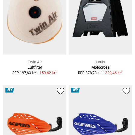
Twin Air
Louis
Luftfilter
Motocross
1
1
2
2
159,62 kr
329,46 kr
RFP 197,63 kr
RFP 878,73 kr
NY
NY