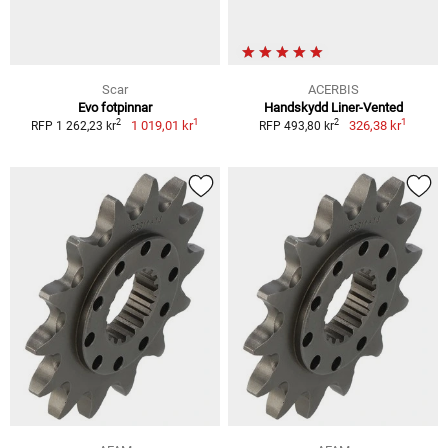
Scar
ACERBIS
Evo fotpinnar
Handskydd Liner-Vented
1
1
2
2
1 019,01 kr
326,38 kr
RFP 1 262,23 kr
RFP 493,80 kr