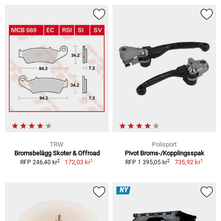
TRW
Polisport
Bromsbelägg Skoter & Offroad
Pivot Broms-/Kopplingsspak
1
1
2
2
172,03 kr
735,92 kr
RFP 246,40 kr
RFP 1 395,05 kr
NY