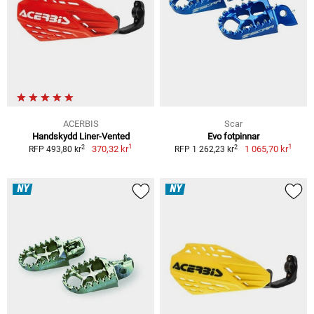
ACERBIS
Scar
Handskydd Liner-Vented
Evo fotpinnar
1
1
2
2
370,32 kr
1 065,70 kr
RFP 493,80 kr
RFP 1 262,23 kr
NY
NY