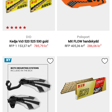
DID
Polisport
Kedja Vx3 520 525 530 guld
MX FLOW handskydd
1
1
2
2
785,79 kr
286,06 kr
RFP 1 153,37 kr
RFP 405,36 kr
NY