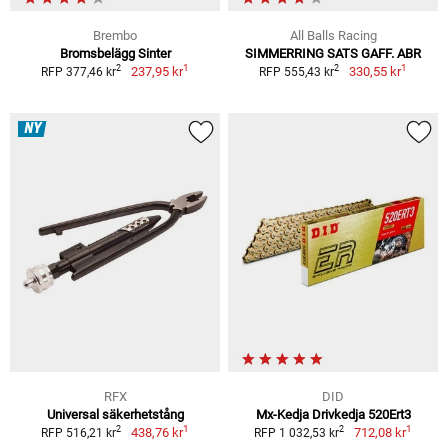
Brembo
All Balls Racing
Bromsbelägg Sinter
SIMMERRING SATS GAFF. ABR
1
1
2
2
237,95 kr
330,55 kr
RFP 377,46 kr
RFP 555,43 kr
NY
RFX
DID
Universal säkerhetstång
Mx-Kedja Drivkedja 520Ert3
1
1
2
2
438,76 kr
712,08 kr
RFP 516,21 kr
RFP 1 032,53 kr