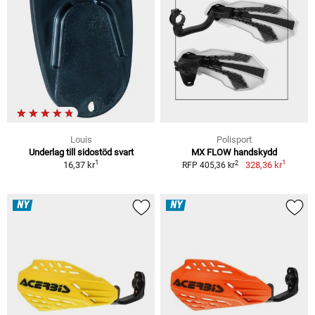
Louis
Polisport
Underlag till sidostöd svart
MX FLOW handskydd
1
1
2
16,37 kr
328,36 kr
RFP 405,36 kr
NY
NY