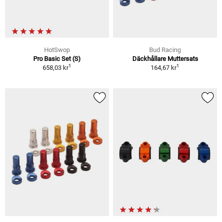
HotSwop
Bud Racing
Pro Basic Set (S)
Däckhållare Muttersats
1
1
658,03 kr
164,67 kr