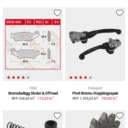
TRW
Polisport
Bromsbelägg Skoter & Offroad
Pivot Broms-/Kopplingsspak
1
1
2
2
172,03 kr
735,92 kr
RFP 246,40 kr
RFP 1 395,05 kr