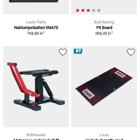
Louis Parts
Bud Racing
Natriumjonbatteri SNA7S
Pit Board
1
1
768,88 kr
384,38 kr
NY
Rothewald
Louis