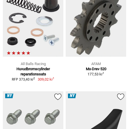
All Balls Racing
AFAM
Huvudbromscylinder
Mx-Drev 520
1
reparationssats
177,53 kr
1
2
309,02 kr
RFP 373,40 kr
NY
NY