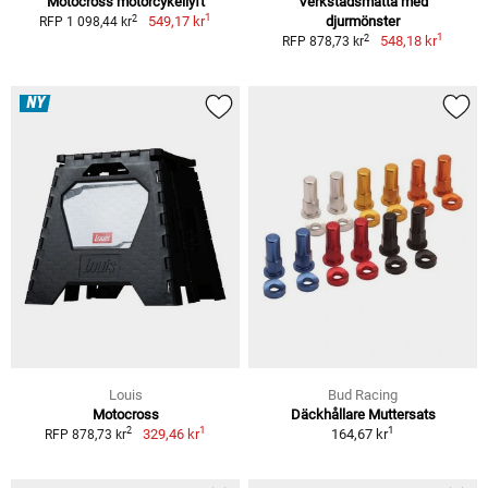
Motocross motorcykellyft
Verkstadsmatta med
1
2
549,17 kr
djurmönster
RFP 1 098,44 kr
1
2
548,18 kr
RFP 878,73 kr
NY
Louis
Bud Racing
Motocross
Däckhållare Muttersats
1
1
2
329,46 kr
164,67 kr
RFP 878,73 kr