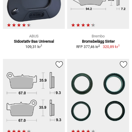
ABUS
Brembo
Sidostativ Bas Universal
Bromsbelägg Sinter
1
1
2
109,31 kr
320,89 kr
RFP 377,46 kr