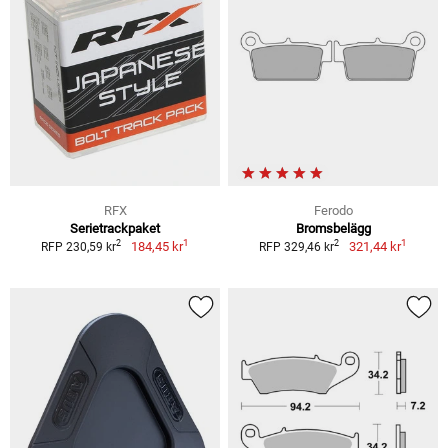
RFX
Ferodo
Serietrackpaket
Bromsbelägg
1
1
2
2
184,45 kr
321,44 kr
RFP 230,59 kr
RFP 329,46 kr