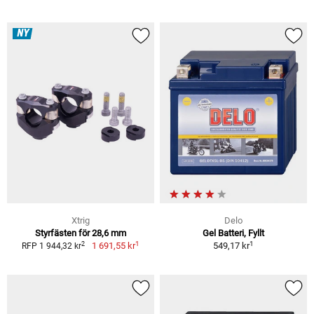
NY
Xtrig
Delo
Styrfästen för 28,6 mm
Gel Batteri, Fyllt
1
1
2
1 691,55 kr
549,17 kr
RFP 1 944,32 kr