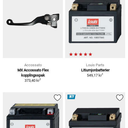
Accossato
Louis Parts
MX Accossato Flex
Litiumjonbatterier
1
kopplingsspak
549,17 kr
1
373,40 kr
NY