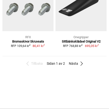
RFX
Onegripper
Bromsskivor Skruvsats
Sittbänksklädsel Original V2
1
1
2
2
80,41 kr
695,05 kr
RFP 109,64 kr
RFP 768,88 kr
Tillbaka
Sidan 1 av 2
Nästa