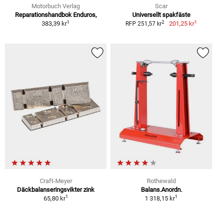
Motorbuch Verlag
Scar
Reparationshandbok Enduros,
Universellt spakfäste
1
1
2
383,39 kr
201,25 kr
RFP 251,57 kr
Craft-Meyer
Rothewald
Däckbalanseringsvikter zink
Balans.Anordn.
1
1
65,80 kr
1 318,15 kr