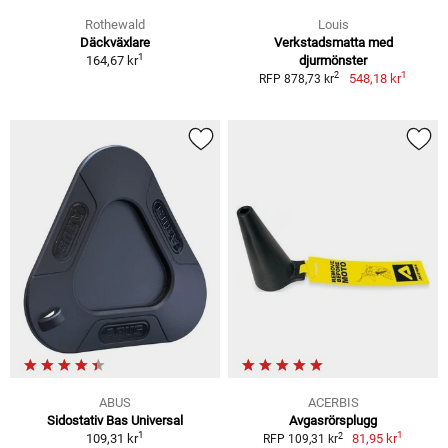
Rothewald
Louis
Däckväxlare
Verkstadsmatta med
1
164,67 kr
djurmönster
1
2
548,18 kr
RFP 878,73 kr
ABUS
ACERBIS
Sidostativ Bas Universal
Avgasrörsplugg
1
1
2
109,31 kr
81,95 kr
RFP 109,31 kr