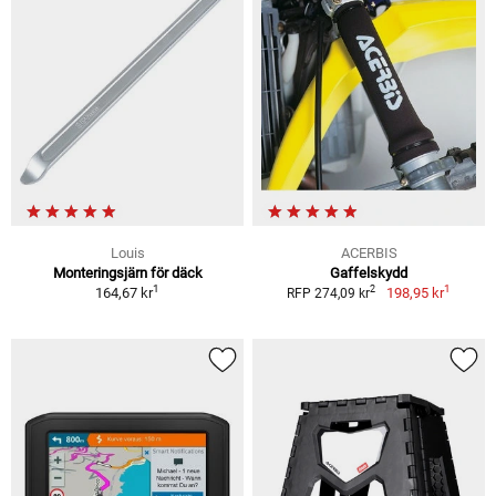
Louis
ACERBIS
Monteringsjärn för däck
Gaffelskydd
1
1
2
164,67 kr
198,95 kr
RFP 274,09 kr