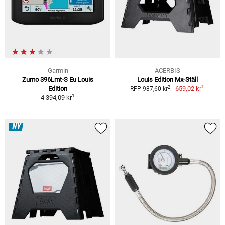
Garmin
ACERBIS
Zumo 396Lmt-S Eu Louis
Louis Edition Mx-Ställ
1
2
Edition
659,02 kr
RFP 987,60 kr
1
4 394,09 kr
NY