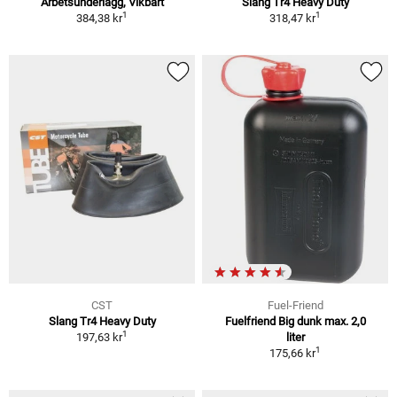
Arbetsunderlägg, Vikbart
Slang Tr4 Heavy Duty
1
1
384,38 kr
318,47 kr
CST
Fuel-Friend
Slang Tr4 Heavy Duty
Fuelfriend Big dunk max. 2,0
1
197,63 kr
liter
1
175,66 kr