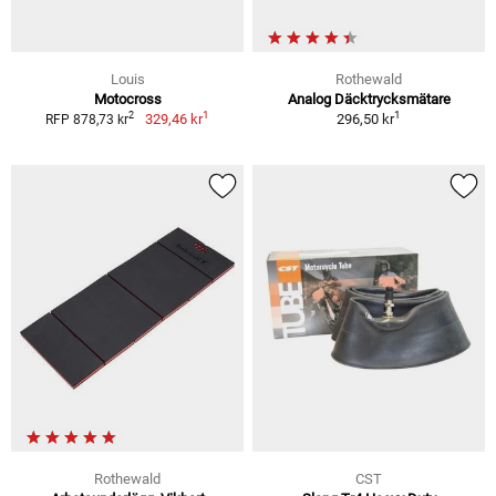
Louis
Rothewald
Motocross
Analog Däcktrycksmätare
1
1
2
329,46 kr
296,50 kr
RFP 878,73 kr
Rothewald
CST