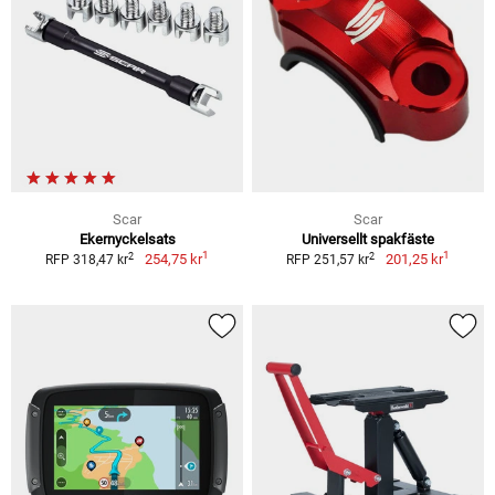
Scar
Scar
Ekernyckelsats
Universellt spakfäste
1
1
2
2
254,75 kr
201,25 kr
RFP 318,47 kr
RFP 251,57 kr