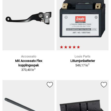
Accossato
Louis Parts
MX Accossato Flex
Litiumjonbatterier
1
kopplingsspak
549,17 kr
1
373,40 kr