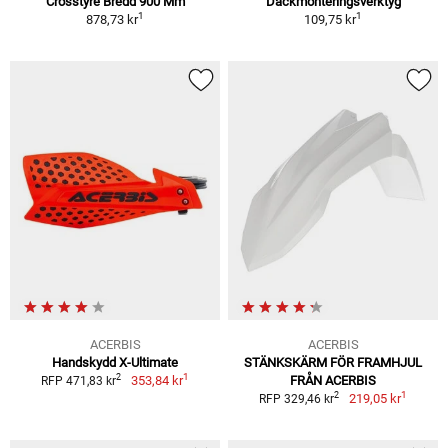
Crosstyre Bredd 900 Mm
Däckmonteringsverktyg
1
1
878,73 kr
109,75 kr
ACERBIS
ACERBIS
Handskydd X-Ultimate
STÄNKSKÄRM FÖR FRAMHJUL
1
2
353,84 kr
FRÅN ACERBIS
RFP 471,83 kr
1
2
219,05 kr
RFP 329,46 kr