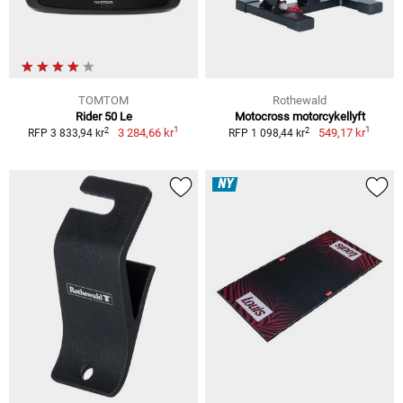
TOMTOM
Rothewald
Rider 50 Le
Motocross motorcykellyft
1
1
2
2
3 284,66 kr
549,17 kr
RFP 3 833,94 kr
RFP 1 098,44 kr
NY