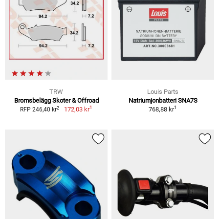
TRW
Louis Parts
Bromsbelägg Skoter & Offroad
Natriumjonbatteri SNA7S
1
1
2
172,03 kr
768,88 kr
RFP 246,40 kr