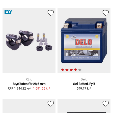
NY
Xtrig
Delo
Styrfästen för 28,6 mm
Gel Batteri, Fyllt
1
1
2
1 691,55 kr
549,17 kr
RFP 1 944,32 kr