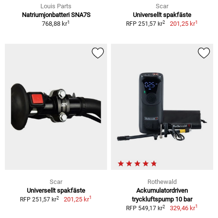
Louis Parts
Scar
Natriumjonbatteri SNA7S
Universellt spakfäste
1
1
2
768,88 kr
201,25 kr
RFP 251,57 kr
Scar
Rothewald
Universellt spakfäste
Ackumulatordriven
1
2
201,25 kr
tryckluftspump 10 bar
RFP 251,57 kr
1
2
329,46 kr
RFP 549,17 kr