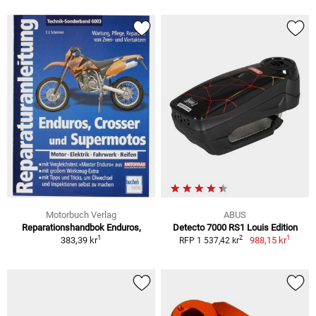
Motorbuch Verlag
ABUS
Reparationshandbok Enduros,
Detecto 7000 RS1 Louis Edition
1
1
2
383,39 kr
988,15 kr
RFP 1 537,42 kr