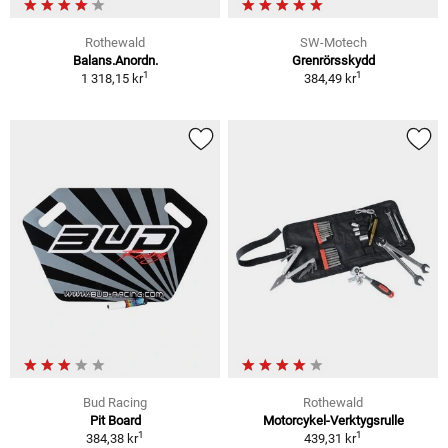
Rothewald
SW-Motech
Balans.Anordn.
Grenrörsskydd
1
1
1 318,15 kr
384,49 kr
Bud Racing
Rothewald
Pit Board
Motorcykel-Verktygsrulle
1
1
384,38 kr
439,31 kr