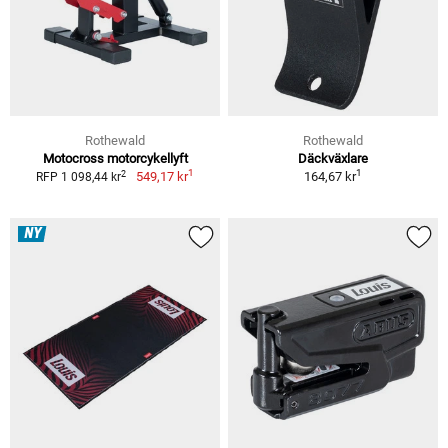
Rothewald
Rothewald
Motocross motorcykellyft
Däckväxlare
1
1
2
549,17 kr
164,67 kr
RFP 1 098,44 kr
NY