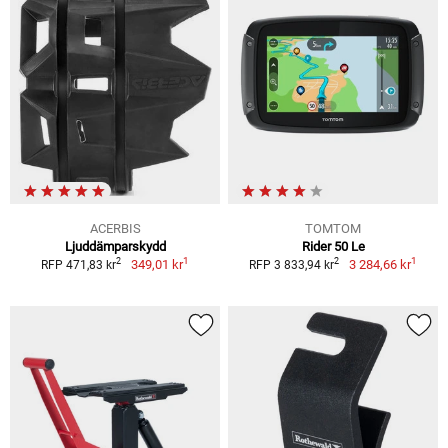
ACERBIS
TOMTOM
Ljuddämparskydd
Rider 50 Le
1
1
2
2
349,01 kr
3 284,66 kr
RFP 471,83 kr
RFP 3 833,94 kr