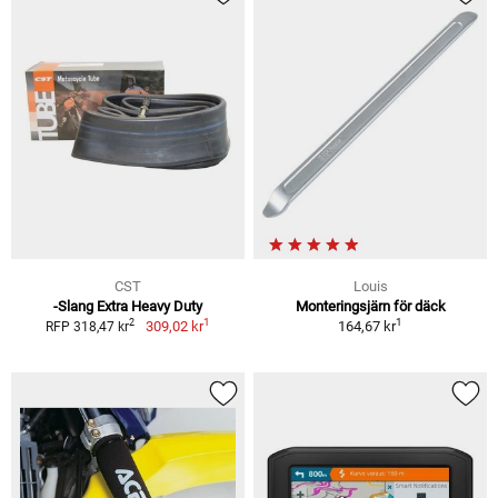
CST
Louis
-Slang Extra Heavy Duty
Monteringsjärn för däck
1
1
2
309,02 kr
164,67 kr
RFP 318,47 kr