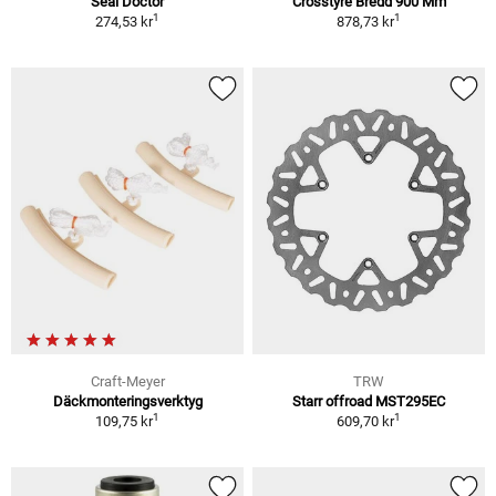
Seal Doctor
Crosstyre Bredd 900 Mm
1
1
274,53 kr
878,73 kr
Craft-Meyer
TRW
Däckmonteringsverktyg
Starr offroad MST295EC
1
1
109,75 kr
609,70 kr