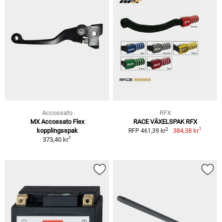
Accossato
RFX
MX Accossato Flex
RACE VÄXELSPAK RFX
1
2
kopplingsspak
384,38 kr
RFP 461,39 kr
1
373,40 kr