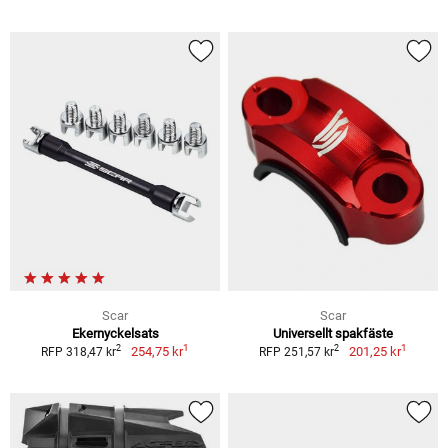
Scar
Scar
Ekernyckelsats
Universellt spakfäste
1
1
2
2
254,75 kr
201,25 kr
RFP 318,47 kr
RFP 251,57 kr