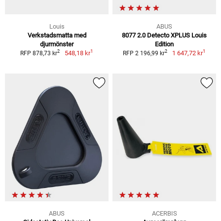
Louis
ABUS
Verkstadsmatta med
8077 2.0 Detecto XPLUS Louis
djurmönster
Edition
1
1
2
2
548,18 kr
1 647,72 kr
RFP 878,73 kr
RFP 2 196,99 kr
ABUS
ACERBIS