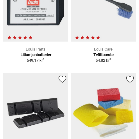
Louis Parts
Louis Care
Litiumjonbatterier
Tvättborste
1
1
549,17 kr
54,82 kr