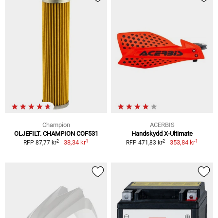
Champion
ACERBIS
OLJEFILT. CHAMPION COF531
Handskydd X-Ultimate
1
1
2
2
38,34 kr
353,84 kr
RFP 87,77 kr
RFP 471,83 kr