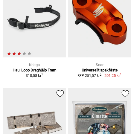
Kriega
Scar
Haul Loop Draghjälp Fram
Universellt spakfäste
1
1
2
318,58 kr
201,25 kr
RFP 251,57 kr