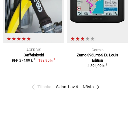
ACERBIS
Garmin
Gaffelskydd
Zumo 396Lmt-S Eu Louis
1
2
198,95 kr
Edition
RFP 274,09 kr
1
4 394,09 kr
Tillbaka
Sidan 1 av 6
Nästa