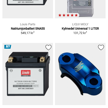
Louis Parts
LIQUI MOLY
Natriumjonbatteri SNA5S
Kylmedel Universal 1 LITER
1
1
549,17 kr
131,72 kr
NY