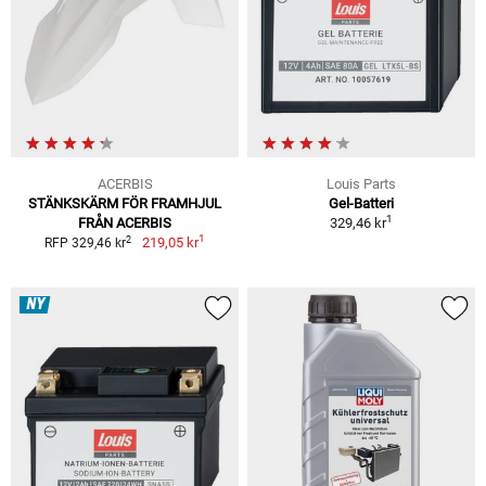
ACERBIS
Louis Parts
STÄNKSKÄRM FÖR FRAMHJUL
Gel-Batteri
1
FRÅN ACERBIS
329,46 kr
1
2
219,05 kr
RFP 329,46 kr
NY