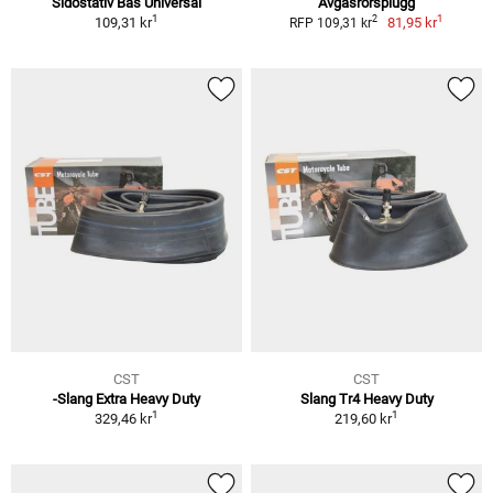
Sidostativ Bas Universal
Avgasrörsplugg
1
1
2
109,31 kr
81,95 kr
RFP 109,31 kr
CST
CST
-Slang Extra Heavy Duty
Slang Tr4 Heavy Duty
1
1
329,46 kr
219,60 kr