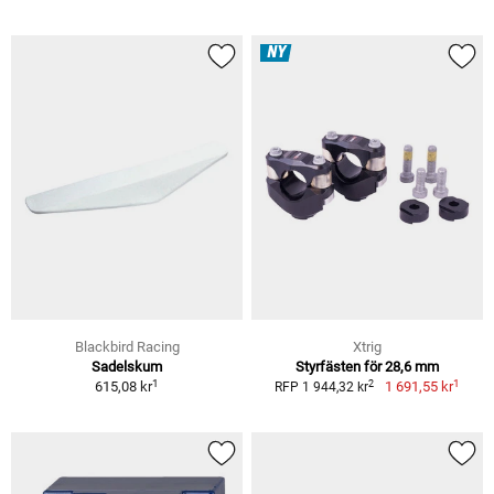
NY
Blackbird Racing
Xtrig
Sadelskum
Styrfästen för 28,6 mm
1
1
2
615,08 kr
1 691,55 kr
RFP 1 944,32 kr