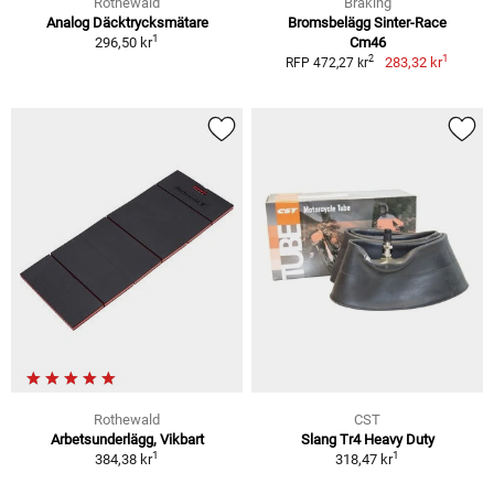
Rothewald
Braking
Analog Däcktrycksmätare
Bromsbelägg Sinter-Race
1
296,50 kr
Cm46
1
2
283,32 kr
RFP 472,27 kr
Rothewald
CST
Arbetsunderlägg, Vikbart
Slang Tr4 Heavy Duty
1
1
384,38 kr
318,47 kr