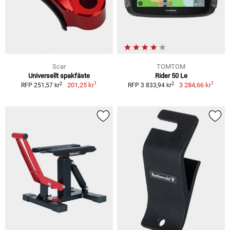
Scar
TOMTOM
Universellt spakfäste
Rider 50 Le
1
1
2
2
201,25 kr
3 284,66 kr
RFP 251,57 kr
RFP 3 833,94 kr