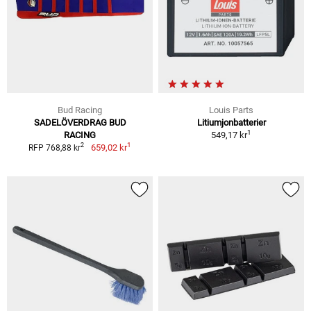
Bud Racing
Louis Parts
SADELÖVERDRAG BUD
Litiumjonbatterier
1
RACING
549,17 kr
1
2
659,02 kr
RFP 768,88 kr