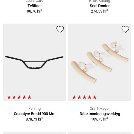
Louis Care
RISK Racing
Tvättset
Seal Doctor
1
1
98,76 kr
274,53 kr
Fehling
Craft-Meyer
Crosstyre Bredd 900 Mm
Däckmonteringsverktyg
1
1
878,73 kr
109,75 kr