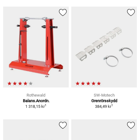
Rothewald
SW-Motech
Balans.Anordn.
Grenrörsskydd
1
1
1 318,15 kr
384,49 kr