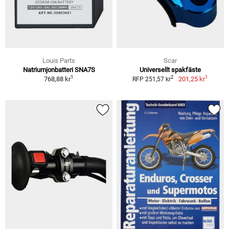
Louis Parts
Scar
Natriumjonbatteri SNA7S
Universellt spakfäste
1
1
2
768,88 kr
201,25 kr
RFP 251,57 kr