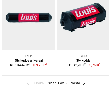
Louis
Louis
Styrkudde universal
Styrkudde
1
1
2
2
109,75 kr
98,76 kr
RFP 164,67 kr
RFP 142,70 kr
Tillbaka
Sidan 1 av 6
Nästa