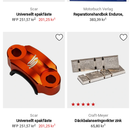
Scar
Motorbuch Verlag
Universellt spakfäste
Reparationshandbok Enduros,
1
1
2
201,25 kr
383,39 kr
RFP 251,57 kr
Scar
Craft-Meyer
Universellt spakfäste
Däckbalanseringsvikter zink
1
1
2
201,25 kr
65,80 kr
RFP 251,57 kr