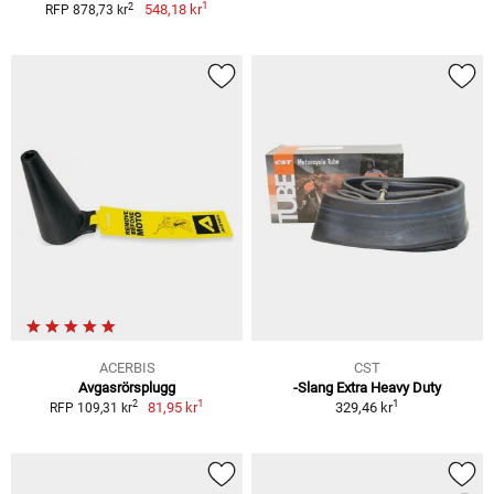
1
2
548,18 kr
RFP 878,73 kr
ACERBIS
CST
Avgasrörsplugg
-Slang Extra Heavy Duty
1
1
2
81,95 kr
329,46 kr
RFP 109,31 kr