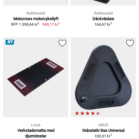
Rothewald
Rothewald
Motocross motorcykellyft
Däckväxlare
1
1
2
549,17 kr
164,67 kr
RFP 1 098,44 kr
NY
Louis
ABUS
Verkstadsmatta med
Sidostativ Bas Universal
1
djurmönster
109,31 kr