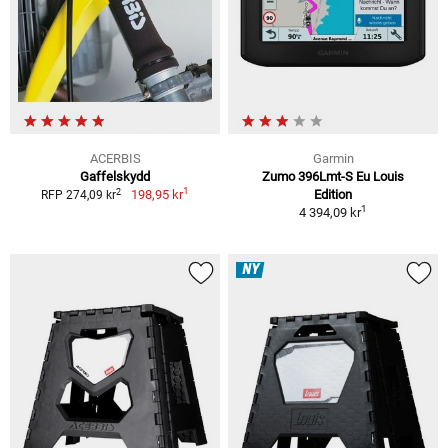
ACERBIS
Garmin
Gaffelskydd
Zumo 396Lmt-S Eu Louis
1
2
198,95 kr
Edition
RFP 274,09 kr
1
4 394,09 kr
NY