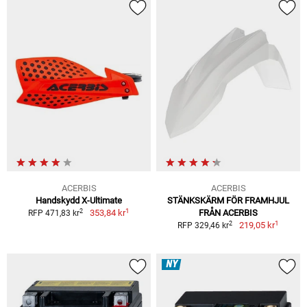
ACERBIS
ACERBIS
Handskydd X-Ultimate
STÄNKSKÄRM FÖR FRAMHJUL
1
2
353,84 kr
FRÅN ACERBIS
RFP 471,83 kr
1
2
219,05 kr
RFP 329,46 kr
NY