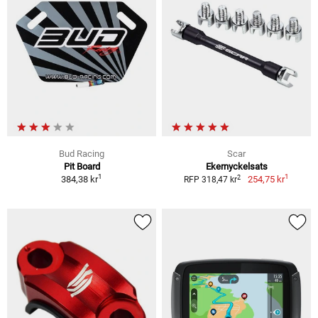
Bud Racing
Scar
Pit Board
Ekernyckelsats
1
1
2
384,38 kr
254,75 kr
RFP 318,47 kr