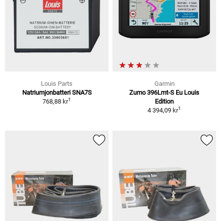
Louis Parts
Garmin
Natriumjonbatteri SNA7S
Zumo 396Lmt-S Eu Louis
1
768,88 kr
Edition
1
4 394,09 kr