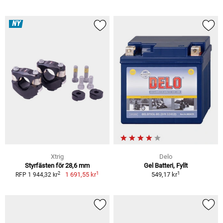
NY
Xtrig
Delo
Styrfästen för 28,6 mm
Gel Batteri, Fyllt
1
1
2
1 691,55 kr
549,17 kr
RFP 1 944,32 kr