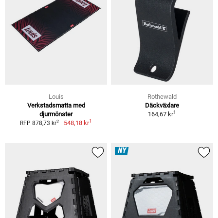
Louis
Rothewald
Verkstadsmatta med
Däckväxlare
1
djurmönster
164,67 kr
1
2
548,18 kr
RFP 878,73 kr
NY