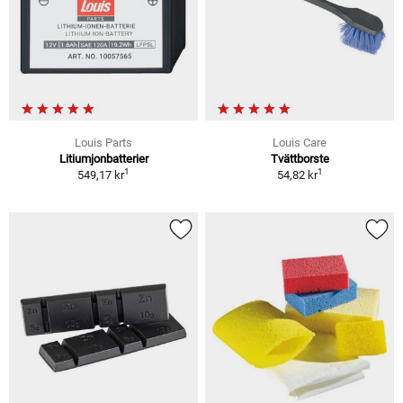
Louis Parts
Louis Care
Litiumjonbatterier
Tvättborste
1
1
549,17 kr
54,82 kr