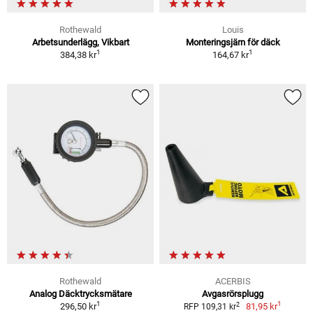
Rothewald
Louis
Arbetsunderlägg, Vikbart
Monteringsjärn för däck
1
1
384,38 kr
164,67 kr
Rothewald
ACERBIS
Analog Däcktrycksmätare
Avgasrörsplugg
1
1
2
296,50 kr
81,95 kr
RFP 109,31 kr