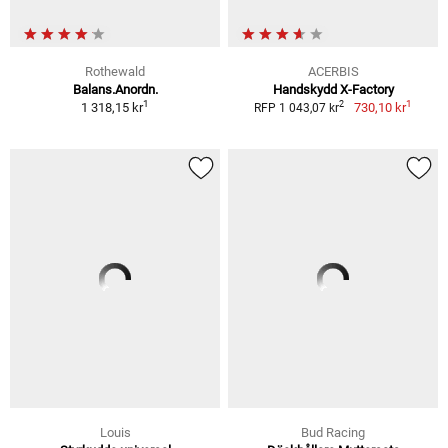
Rothewald
ACERBIS
Balans.Anordn.
Handskydd X-Factory
1
1
2
1 318,15 kr
730,10 kr
RFP 1 043,07 kr
Louis
Bud Racing