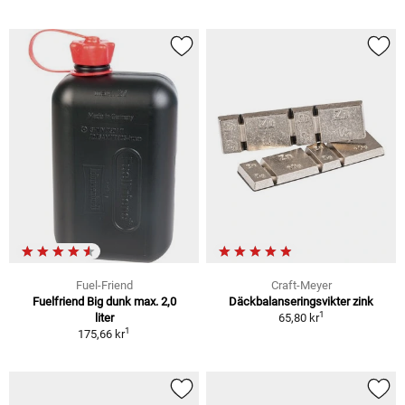
Fuel-Friend
Craft-Meyer
Fuelfriend Big dunk max. 2,0
Däckbalanseringsvikter zink
1
liter
65,80 kr
1
175,66 kr