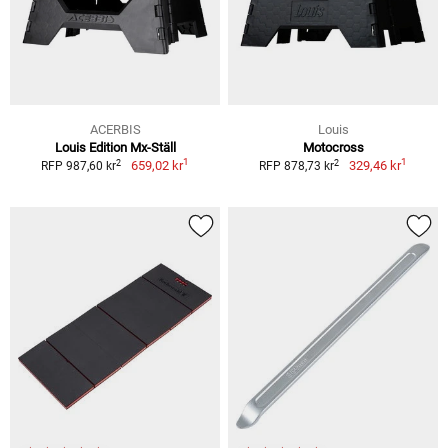
ACERBIS
Louis
Louis Edition Mx-Ställ
Motocross
1
1
2
2
659,02 kr
329,46 kr
RFP 987,60 kr
RFP 878,73 kr