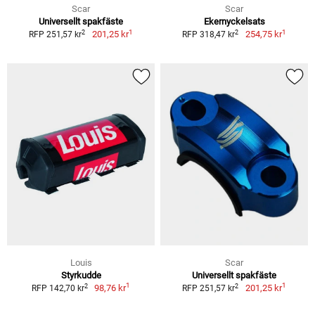
Scar
Scar
Universellt spakfäste
Ekernyckelsats
1
1
2
2
201,25 kr
254,75 kr
RFP 251,57 kr
RFP 318,47 kr
Louis
Scar
Styrkudde
Universellt spakfäste
1
1
2
2
98,76 kr
201,25 kr
RFP 142,70 kr
RFP 251,57 kr