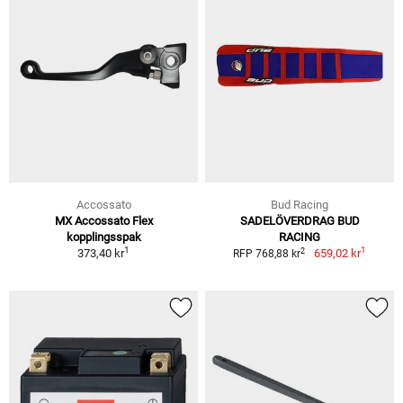
Accossato
Bud Racing
MX Accossato Flex
SADELÖVERDRAG BUD
kopplingsspak
RACING
1
1
2
373,40 kr
659,02 kr
RFP 768,88 kr