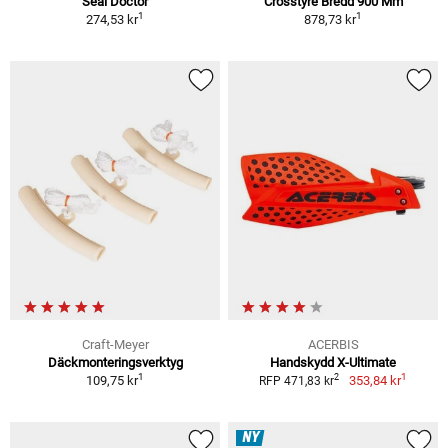
Seal Doctor
Crosstyre Bredd 900 Mm
1
1
274,53 kr
878,73 kr
Craft-Meyer
ACERBIS
Däckmonteringsverktyg
Handskydd X-Ultimate
1
1
2
109,75 kr
353,84 kr
RFP 471,83 kr
NY