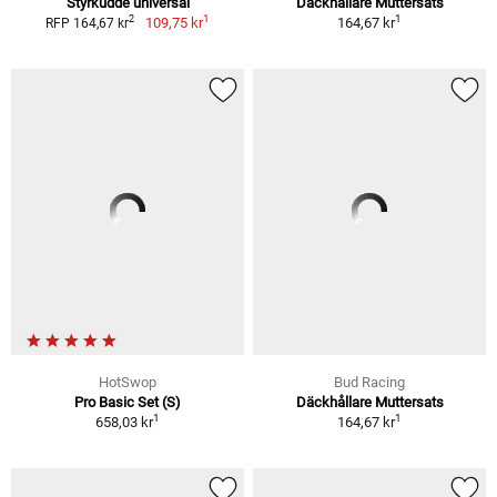
Styrkudde universal
Däckhållare Muttersats
1
1
2
109,75 kr
164,67 kr
RFP 164,67 kr
HotSwop
Bud Racing
Pro Basic Set (S)
Däckhållare Muttersats
1
1
658,03 kr
164,67 kr