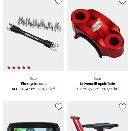
Scar
Scar
Ekernyckelsats
Universellt spakfäste
1
1
2
2
254,75 kr
201,25 kr
RFP 318,47 kr
RFP 251,57 kr