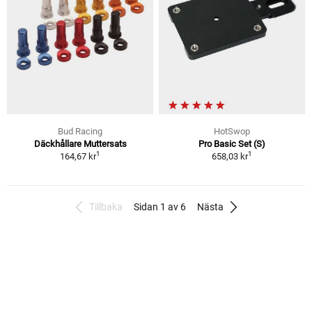
Bud Racing
HotSwop
Däckhållare Muttersats
Pro Basic Set (S)
1
1
164,67 kr
658,03 kr
Tillbaka
Sidan 1 av 6
Nästa