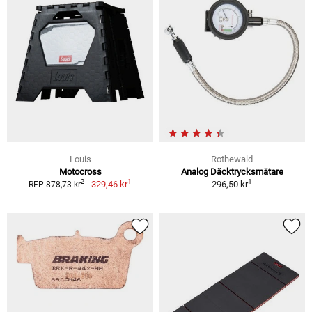
Louis
Rothewald
Motocross
Analog Däcktrycksmätare
1
1
2
329,46 kr
296,50 kr
RFP 878,73 kr