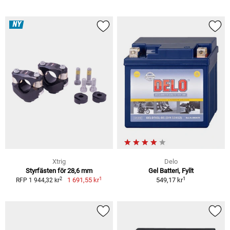
NY
Xtrig
Delo
Styrfästen för 28,6 mm
Gel Batteri, Fyllt
1
1
2
1 691,55 kr
549,17 kr
RFP 1 944,32 kr