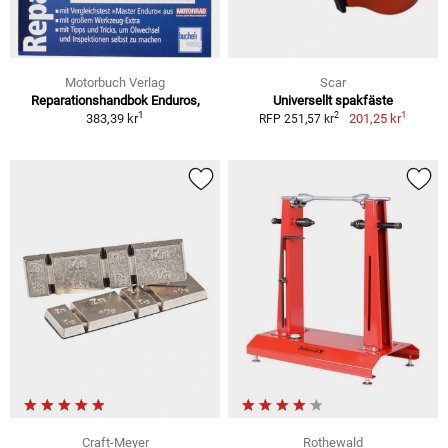
Motorbuch Verlag
Scar
Reparationshandbok Enduros,
Universellt spakfäste
1
1
2
383,39 kr
201,25 kr
RFP 251,57 kr
Craft-Meyer
Rothewald