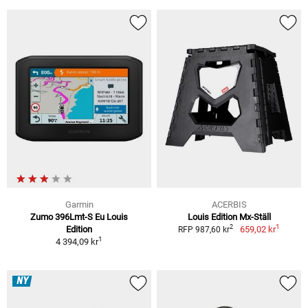
Garmin
ACERBIS
Zumo 396Lmt-S Eu Louis
Louis Edition Mx-Ställ
1
2
Edition
659,02 kr
RFP 987,60 kr
1
4 394,09 kr
NY