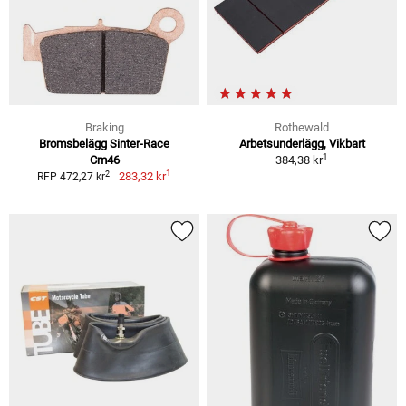
Braking
Rothewald
Bromsbelägg Sinter-Race
Arbetsunderlägg, Vikbart
1
Cm46
384,38 kr
1
2
283,32 kr
RFP 472,27 kr