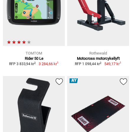
TOMTOM
Rothewald
Rider 50 Le
Motocross motorcykellyft
1
1
2
2
3 284,66 kr
549,17 kr
RFP 3 833,94 kr
RFP 1 098,44 kr
NY