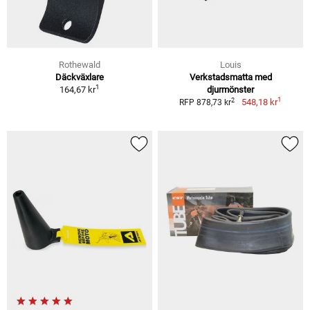
Rothewald
Louis
Däckväxlare
Verkstadsmatta med
1
164,67 kr
djurmönster
1
2
548,18 kr
RFP 878,73 kr