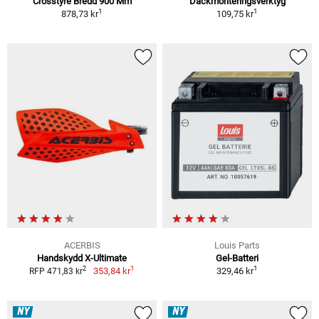
Crosstyre Bredd 900 Mm
Däckmonteringsverktyg
1
1
878,73 kr
109,75 kr
ACERBIS
Louis Parts
Handskydd X-Ultimate
Gel-Batteri
1
1
2
353,84 kr
329,46 kr
RFP 471,83 kr
NY
NY