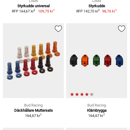
Louis
Louis
Styrkudde universal
Styrkudde
1
1
2
2
109,75 kr
98,76 kr
RFP 164,67 kr
RFP 142,70 kr
Bud Racing
Bud Racing
Däckhållare Muttersats
Klämbrygga
1
1
164,67 kr
164,67 kr