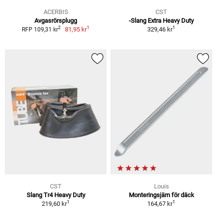
ACERBIS
CST
Avgasrörsplugg
-Slang Extra Heavy Duty
1
1
2
81,95 kr
329,46 kr
RFP 109,31 kr
CST
Louis
Slang Tr4 Heavy Duty
Monteringsjärn för däck
1
1
219,60 kr
164,67 kr