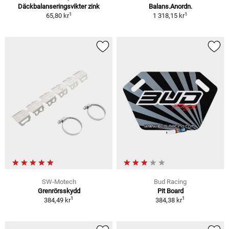
Däckbalanseringsvikter zink
Balans.Anordn.
1
1
65,80 kr
1 318,15 kr
SW-Motech
Bud Racing
Grenrörsskydd
Pit Board
1
1
384,49 kr
384,38 kr