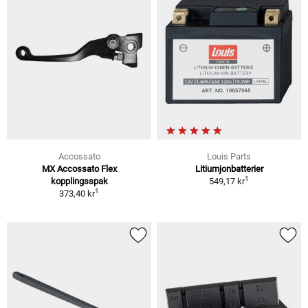
Accossato
Louis Parts
MX Accossato Flex
Litiumjonbatterier
1
kopplingsspak
549,17 kr
1
373,40 kr