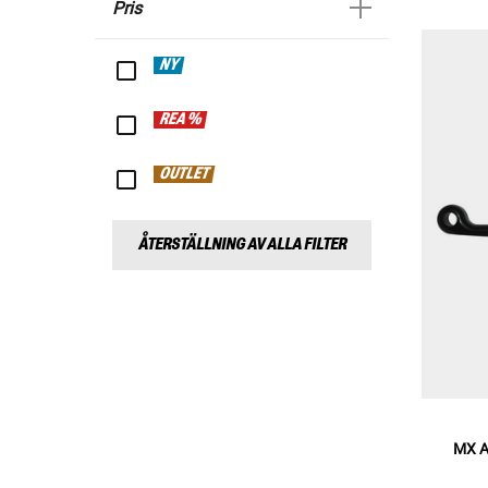
Pris
NY
REA %
OUTLET
ÅTERSTÄLLNING AV ALLA FILTER
MX A