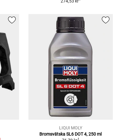
274,53 kr
LIQUI MOLY
Bromsvätska SL6 DOT 4, 250 ml
1
1