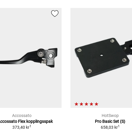
Accossato
HotSwop
ccossato Flex kopplingsspak
Pro Basic Set (S)
1
1
373,40 kr
658,03 kr