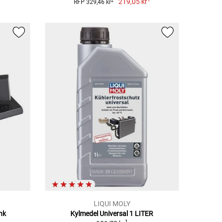
219,05 kr
2
RFP 329,46 kr
LIQUI MOLY
nk
Kylmedel Universal 1 LITER
1