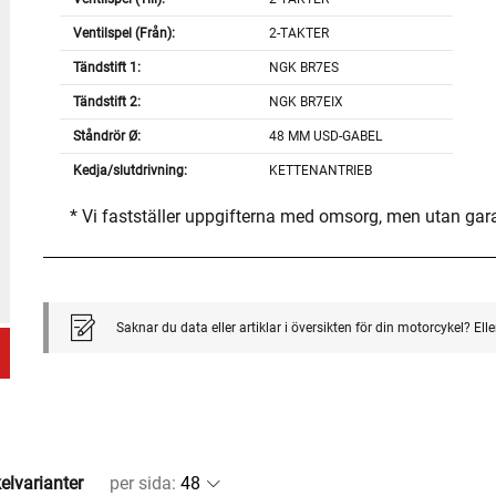
Ventilspel (Från):
2-TAKTER
Tändstift 1:
NGK BR7ES
Tändstift 2:
NGK BR7EIX
Ståndrör Ø:
48 MM USD-GABEL
Kedja/slutdrivning:
KETTENANTRIEB
* Vi fastställer uppgifterna med omsorg, men utan gar
Saknar du data eller artiklar i översikten för din motorcykel? El
kelvarianter
per sida
: