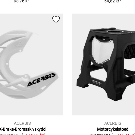
98,76 kr
54,82 kr
ACERBIS
ACERBIS
X-Brake-Bromsskivskydd
Motorcykelstoed
1
2
2