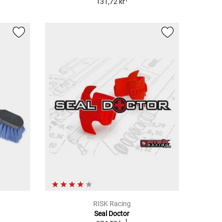
131,72 kr
RISK Racing
Seal Doctor
1