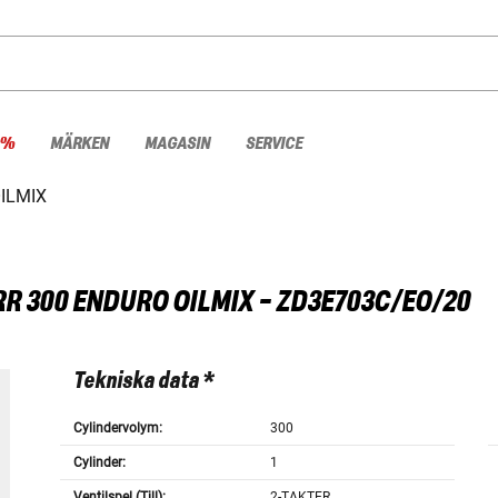
 %
MÄRKEN
MAGASIN
SERVICE
ILMIX
RR 300 ENDURO OILMIX - ZD3E703C/EO/20
Tekniska data *
Cylindervolym:
300
Cylinder:
1
Ventilspel (Till):
2-TAKTER