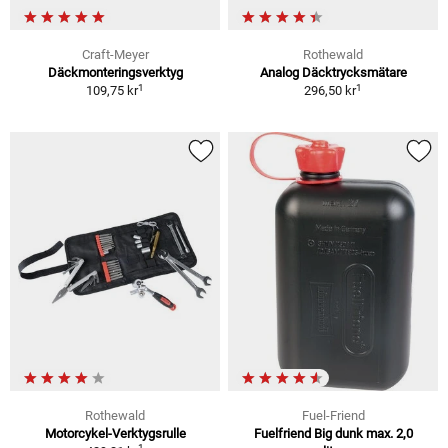
Craft-Meyer
Rothewald
Däckmonteringsverktyg
Analog Däcktrycksmätare
1
1
109,75 kr
296,50 kr
Rothewald
Fuel-Friend
Motorcykel-Verktygsrulle
Fuelfriend Big dunk max. 2,0
1