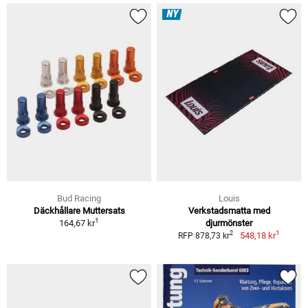
NY
Bud Racing
Louis
Däckhållare Muttersats
Verkstadsmatta med
1
164,67 kr
djurmönster
1
2
548,18 kr
RFP 878,73 kr