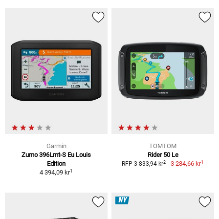
Garmin
TOMTOM
Zumo 396Lmt-S Eu Louis
Rider 50 Le
1
2
Edition
3 284,66 kr
RFP 3 833,94 kr
1
4 394,09 kr
NY