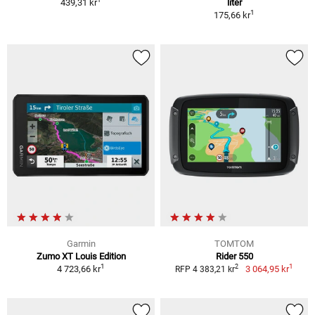
439,31 kr
liter
1
175,66 kr
Garmin
TOMTOM
Zumo XT Louis Edition
Rider 550
1
1
2
4 723,66 kr
3 064,95 kr
RFP 4 383,21 kr