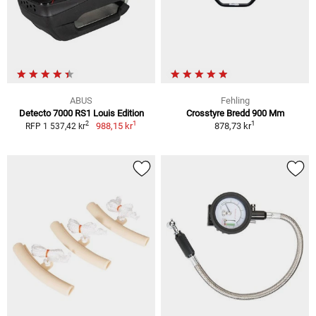
ABUS
Fehling
Detecto 7000 RS1 Louis Edition
Crosstyre Bredd 900 Mm
1
1
2
988,15 kr
878,73 kr
RFP 1 537,42 kr