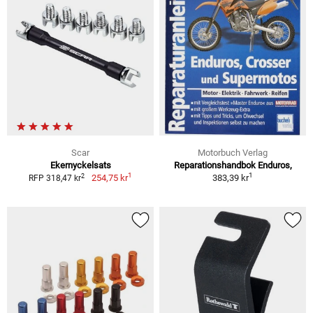
Scar
Motorbuch Verlag
Ekernyckelsats
Reparationshandbok Enduros,
1
1
2
254,75 kr
383,39 kr
RFP 318,47 kr