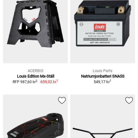
ACERBIS
Louis Parts
Louis Edition Mx-Ställ
Natriumjonbatteri SNA5S
1
1
2
659,02 kr
549,17 kr
RFP 987,60 kr