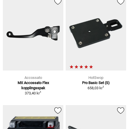
Accossato
HotSwop
MX Accossato Flex
Pro Basic Set (S)
1
kopplingsspak
658,03 kr
1
373,40 kr