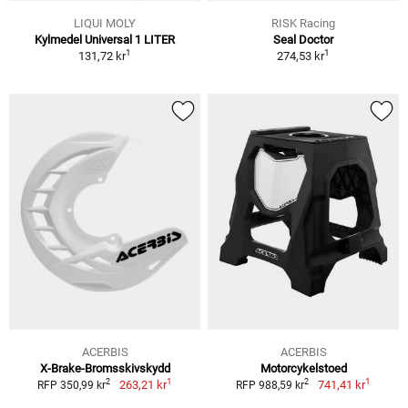
LIQUI MOLY
RISK Racing
Kylmedel Universal 1 LITER
Seal Doctor
1
1
131,72 kr
274,53 kr
ACERBIS
ACERBIS
X-Brake-Bromsskivskydd
Motorcykelstoed
1
1
2
2
263,21 kr
741,41 kr
RFP 350,99 kr
RFP 988,59 kr