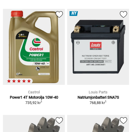
NY
Castrol
Louis Parts
Power1 4T Motorolja 10W-40
Natriumjonbatteri SNA7S
1
1
735,92 kr
768,88 kr