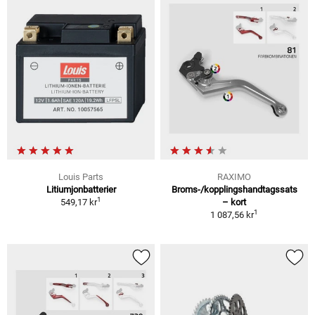
Louis Parts
RAXIMO
Litiumjonbatterier
Broms-/kopplingshandtagssats
1
549,17 kr
– kort
1
1 087,56 kr