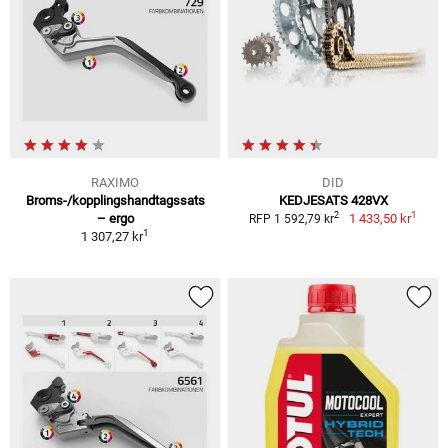
RAXIMO
DID
Broms-/kopplingshandtagssats
KEDJESATS 428VX
1
2
– ergo
1 433,50 kr
RFP 1 592,79 kr
1
1 307,27 kr