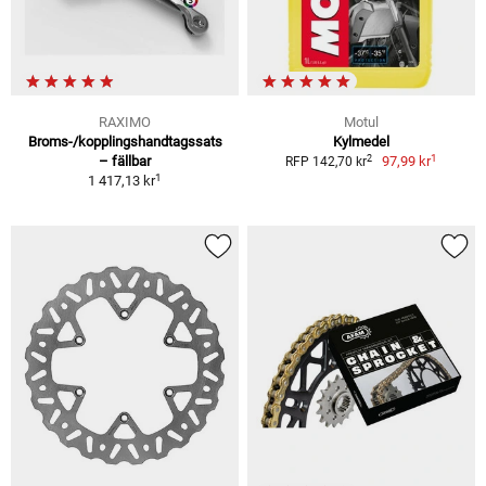
RAXIMO
Motul
Broms-/kopplingshandtagssats
Kylmedel
1
2
– fällbar
97,99 kr
RFP 142,70 kr
1
1 417,13 kr