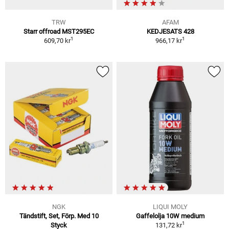
TRW
AFAM
Starr offroad MST295EC
KEDJESATS 428
1
1
609,70 kr
966,17 kr
NGK
LIQUI MOLY
Tändstift, Set, Förp. Med 10
Gaffelolja 10W medium
1
Styck
131,72 kr