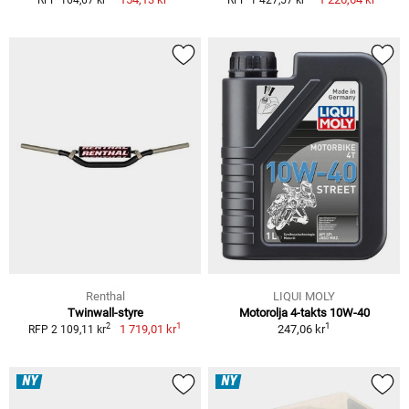
Renthal
LIQUI MOLY
Twinwall-styre
Motorolja 4-takts 10W-40
1
1
2
1 719,01 kr
247,06 kr
RFP 2 109,11 kr
NY
NY