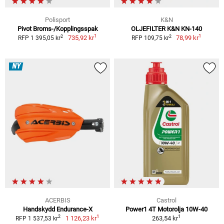
Polisport
K&N
Pivot Broms-/Kopplingsspak
OLJEFILTER K&N KN-140
1
1
2
2
735,92 kr
78,99 kr
RFP 1 395,05 kr
RFP 109,75 kr
NY
ACERBIS
Castrol
Handskydd Endurance-X
Power1 4T Motorolja 10W-40
1
1
2
1 126,23 kr
263,54 kr
RFP 1 537,53 kr