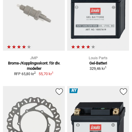
JMP
Louis Parts
Broms-/Kopplingsskont. för div.
Gel-Batteri
1
modeller
329,46 kr
1
2
55,70 kr
RFP 65,80 kr
NY