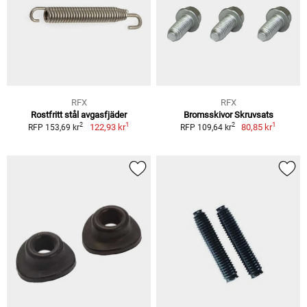
RFX
RFX
Rostfritt stål avgasfjäder
Bromsskivor Skruvsats
1
1
2
2
122,93 kr
80,85 kr
RFP 153,69 kr
RFP 109,64 kr