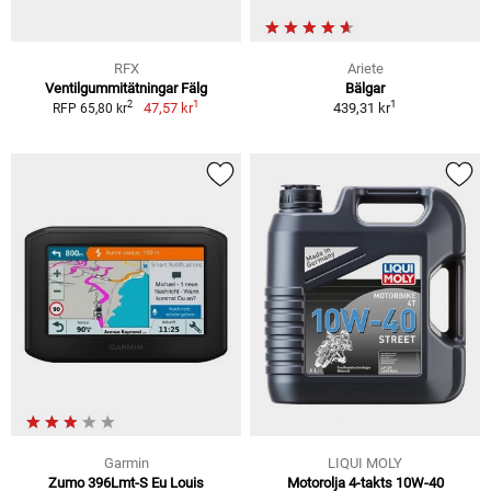
RFX
Ariete
Ventilgummitätningar Fälg
Bälgar
1
1
2
47,57 kr
439,31 kr
RFP 65,80 kr
Garmin
LIQUI MOLY
Zumo 396Lmt-S Eu Louis
Motorolja 4-takts 10W-40