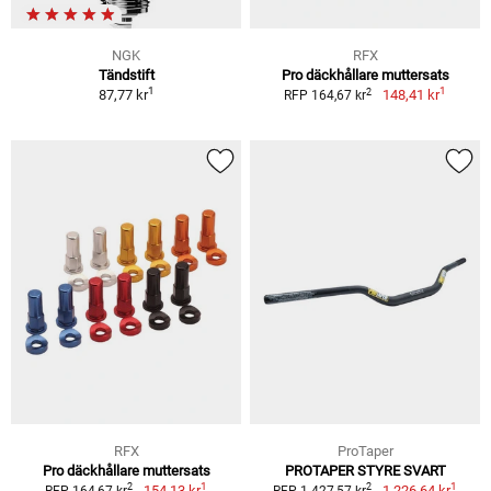
NGK
RFX
Tändstift
Pro däckhållare muttersats
1
1
2
87,77 kr
148,41 kr
RFP 164,67 kr
RFX
ProTaper
Pro däckhållare muttersats
PROTAPER STYRE SVART
1
1
2
2
154,13 kr
1 226,64 kr
RFP 164,67 kr
RFP 1 427,57 kr