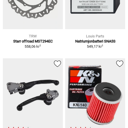
TRW
Louis Parts
Starr offroad MST294EC
Natriumjonbatteri SNA5S
1
1
558,06 kr
549,17 kr