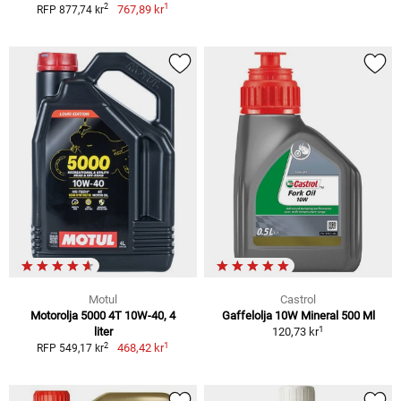
1
2
767,89 kr
RFP 877,74 kr
Motul
Castrol
Motorolja 5000 4T 10W-40, 4
Gaffelolja 10W Mineral 500 Ml
1
liter
120,73 kr
1
2
468,42 kr
RFP 549,17 kr