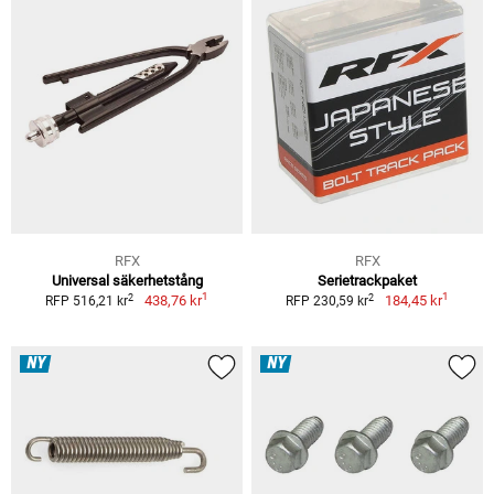
RFX
RFX
Universal säkerhetstång
Serietrackpaket
1
1
2
2
438,76 kr
184,45 kr
RFP 516,21 kr
RFP 230,59 kr
NY
NY