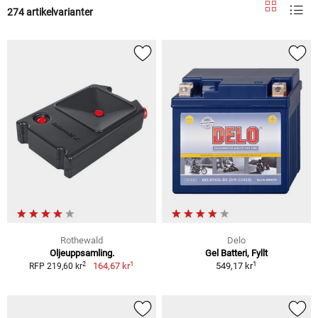
274 artikelvarianter
Rothewald
Delo
Oljeuppsamling.
Gel Batteri, Fyllt
1
1
2
164,67 kr
549,17 kr
RFP 219,60 kr