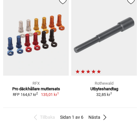
RFX
Rothewald
Pro däckhållare muttersats
Utbyteshandtag
1
1
2
135,01 kr
32,85 kr
RFP 164,67 kr
Tillbaka
Sidan 1 av 6
Nästa