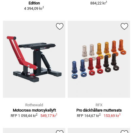
1
Edition
884,22 kr
1
4 394,09 kr
Rothewald
RFX
Motocross motorcykellyft
Pro däckhållare muttersats
1
1
2
2
549,17 kr
153,69 kr
RFP 1 098,44 kr
RFP 164,67 kr