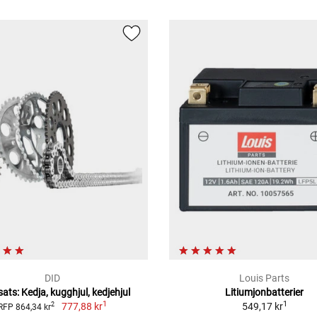
DID
Louis Parts
ats: Kedja, kugghjul, kedjehjul
Litiumjonbatterier
1
1
777,88 kr
549,17 kr
2
RFP 864,34 kr