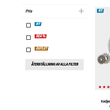
NY
Pris
NY
REA %
OUTLET
ÅTERSTÄLLNING AV ALLA FILTER
Kedjes