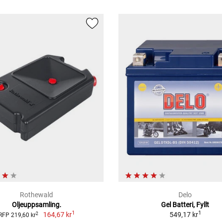
Rothewald
Delo
Oljeuppsamling.
Gel Batteri, Fyllt
1
1
164,67 kr
549,17 kr
2
RFP 219,60 kr