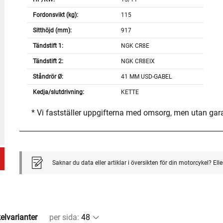
Fordonsvikt (kg):
115
Sitthöjd (mm):
917
Tändstift 1:
NGK CR8E
Tändstift 2:
NGK CR8EIX
Ståndrör Ø:
41 MM USD-GABEL
Kedja/slutdrivning:
KETTE
* Vi fastställer uppgifterna med omsorg, men utan gar
Saknar du data eller artiklar i översikten för din motorcykel? El
kelvarianter
per sida
: