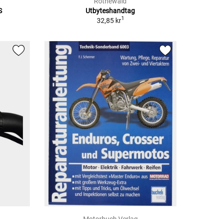
Rothewald
S
Utbyteshandtag
1
32,85 kr