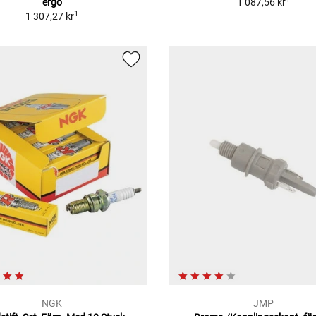
ergo
1 087,56 kr
1
1 307,27 kr
NGK
JMP