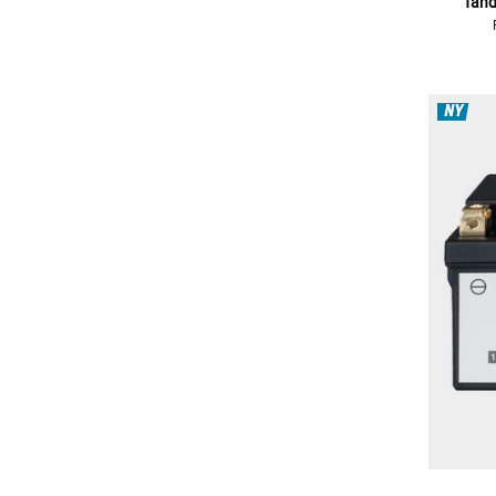
Tänd
NY