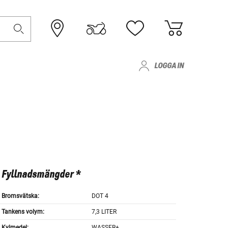
LOGGA IN
Fyllnadsmängder *
Bromsvätska:
DOT 4
Tankens volym:
7,3 LITER
Kylmedel:
WASSER+