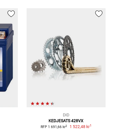
DID
KEDJESATS 428VX
1
1 522,48 kr
2
RFP 1 691,66 kr