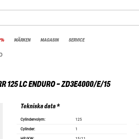
 %
MÄRKEN
MAGASIN
SERVICE
O
RR 125 LC ENDURO - ZD3E4000/E/15
Tekniska data *
Cylindervolym:
125
Cylinder:
1
HP/KW:
15/11