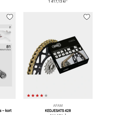
1
1 417,13 kr
AFAM
 – kort
KEDJESATS 428
1