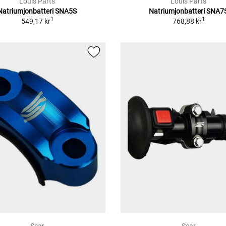
Louis Parts
Louis Parts
Natriumjonbatteri SNA5S
Natriumjonbatteri SNA7
1
1
549,17 kr
768,88 kr