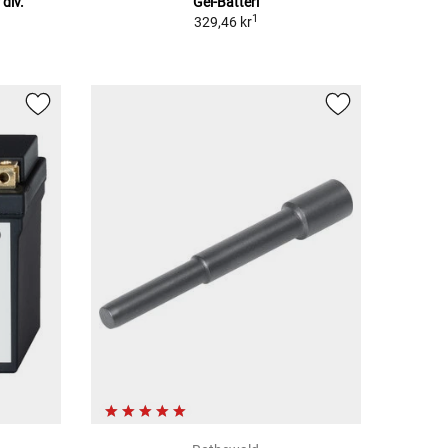
div.
Gel-Batteri
1
329,46 kr