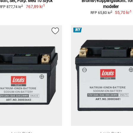
stift, Set, Förp. Med 10 Styck
Broms-/Kopplingsskont. för 
1
767,89 kr
modeller
2
RFP 877,74 kr
1
55,70 kr
2
RFP 65,80 kr
NY