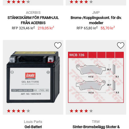
ACERBIS
JMP
STÄNKSKÄRM FÖR FRAMHJUL
Broms-/Kopplingsskont. för div.
FRÅN ACERBIS
modeller
1
1
2
2
219,05 kr
55,70 kr
RFP 329,46 kr
RFP 65,80 kr
Louis Parts
TRW
Gel-Batteri
Sinter-Bromsbelägg Skoter &