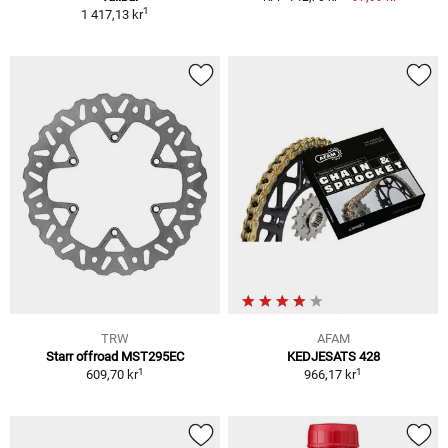
1
1 417,13 kr
TRW
AFAM
Starr offroad MST295EC
KEDJESATS 428
1
1
609,70 kr
966,17 kr