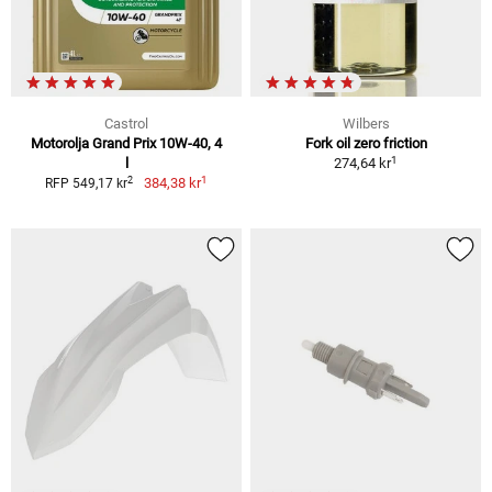
Castrol
Wilbers
Motorolja Grand Prix 10W-40, 4
Fork oil zero friction
1
l
274,64 kr
1
2
384,38 kr
RFP 549,17 kr