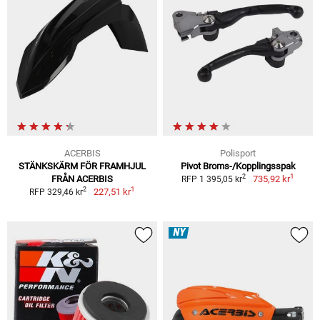
ACERBIS
Polisport
STÄNKSKÄRM FÖR FRAMHJUL
Pivot Broms-/Kopplingsspak
1
2
FRÅN ACERBIS
735,92 kr
RFP 1 395,05 kr
1
2
227,51 kr
RFP 329,46 kr
NY