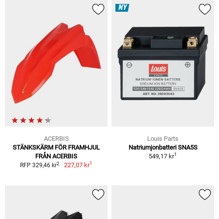
NY
ACERBIS
Louis Parts
STÄNKSKÄRM FÖR FRAMHJUL
Natriumjonbatteri SNA5S
1
FRÅN ACERBIS
549,17 kr
1
2
227,07 kr
RFP 329,46 kr