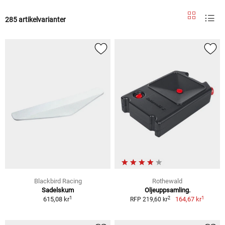
285 artikelvarianter
Blackbird Racing
Rothewald
Sadelskum
Oljeuppsamling.
1
1
2
615,08 kr
164,67 kr
RFP 219,60 kr