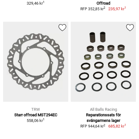
1
329,46 kr
Offroad
1
2
235,97 kr
RFP 352,85 kr
TRW
All Balls Racing
Starr offroad MST294EC
Reparationssats för
1
558,06 kr
svängarmens lager
1
2
685,82 kr
RFP 944,64 kr