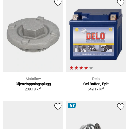
Motoflow
Delo
Oljeavtappningsplugg
Gel Batteri, Fyllt
1
1
208,18 kr
549,17 kr
NY