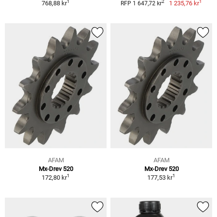
1
1
2
768,88 kr
1 235,76 kr
RFP 1 647,72 kr
AFAM
AFAM
Mx-Drev 520
Mx-Drev 520
1
1
172,80 kr
177,53 kr