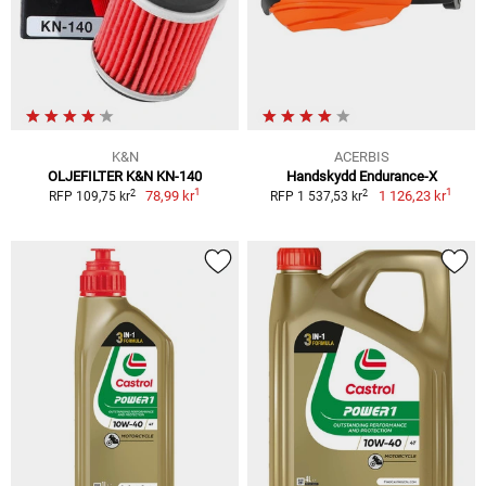
K&N
ACERBIS
OLJEFILTER K&N KN-140
Handskydd Endurance-X
1
1
2
2
78,99 kr
1 126,23 kr
RFP 109,75 kr
RFP 1 537,53 kr