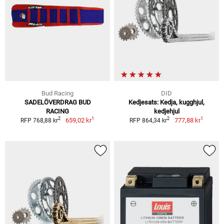
Bud Racing
DID
SADELÖVERDRAG BUD
Kedjesats: Kedja, kugghjul,
RACING
kedjehjul
1
1
2
2
659,02 kr
777,88 kr
RFP 768,88 kr
RFP 864,34 kr