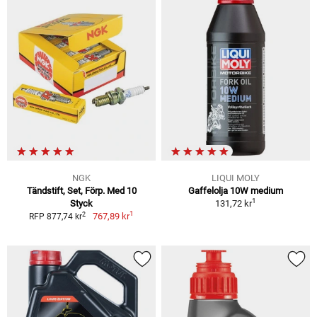
NGK
LIQUI MOLY
Tändstift, Set, Förp. Med 10
Gaffelolja 10W medium
1
Styck
131,72 kr
1
2
767,89 kr
RFP 877,74 kr