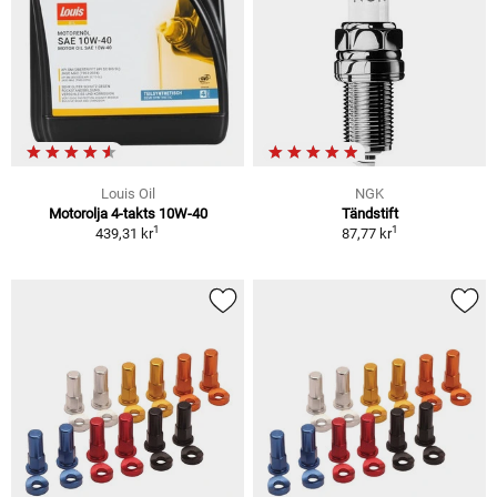
Louis Oil
NGK
Motorolja 4-takts 10W-40
Tändstift
1
1
439,31 kr
87,77 kr