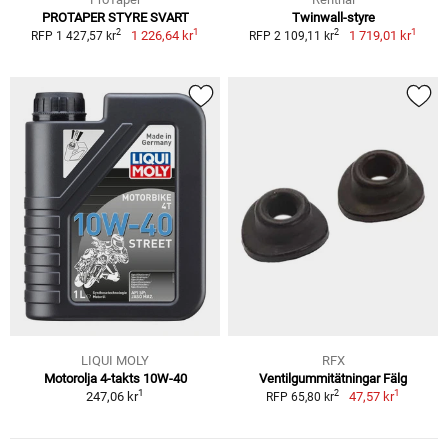
PROTAPER STYRE SVART
Twinwall-styre
1
1
2
2
1 226,64 kr
1 719,01 kr
RFP 1 427,57 kr
RFP 2 109,11 kr
LIQUI MOLY
RFX
Motorolja 4-takts 10W-40
Ventilgummitätningar Fälg
1
1
2
247,06 kr
47,57 kr
RFP 65,80 kr