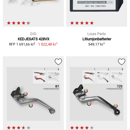
DID
Louis Parts
KEDJESATS 428VX
Litiumjonbatterier
1
1
2
1 522,48 kr
549,17 kr
RFP 1 691,66 kr