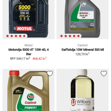
Motul
Castrol
Motorolja 5000 4T 10W-40, 4
Gaffelolja 10W Mineral 500 Ml
1
liter
120,73 kr
1
2
468,42 kr
RFP 549,17 kr