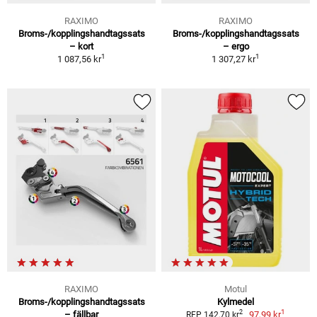
RAXIMO
RAXIMO
Broms-/kopplingshandtagssats
Broms-/kopplingshandtagssats
– kort
– ergo
1
1
1 087,56 kr
1 307,27 kr
RAXIMO
Motul
Broms-/kopplingshandtagssats
Kylmedel
1
2
– fällbar
97,99 kr
RFP 142,70 kr