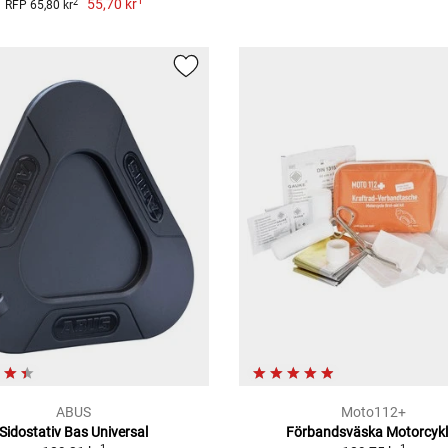
1
55,70 kr
2
RFP 65,80 kr
ABUS
Moto112+
Sidostativ Bas Universal
Förbandsväska Motorcykl