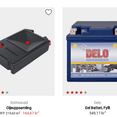
Rothewald
Delo
Oljeuppsamling.
Gel Batteri, Fyllt
1
1
164,67 kr
549,17 kr
2
RFP 219,60 kr