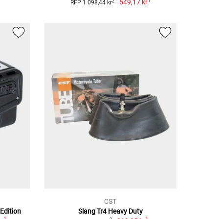
1
549,17 kr
2
RFP 1 098,44 kr
CST
Edition
Slang Tr4 Heavy Duty
1
1