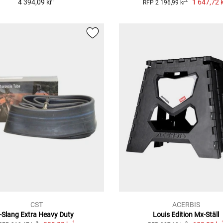
4 394,09 kr
1 647,72 
2
RFP 2 196,99 kr
CST
ACERBIS
-Slang Extra Heavy Duty
Louis Edition Mx-Ställ
1