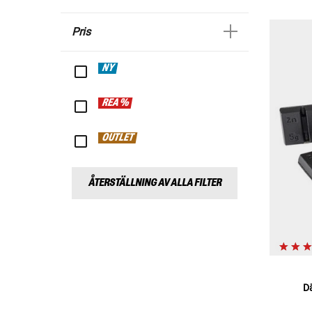
Pris
NY
REA %
OUTLET
ÅTERSTÄLLNING AV ALLA FILTER
D