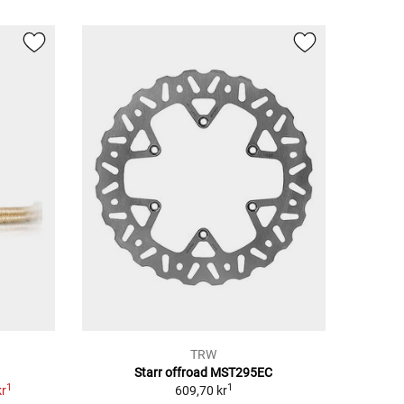
TRW
Starr offroad MST295EC
1
1
kr
609,70 kr