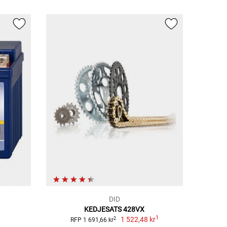
DID
KEDJESATS 428VX
1
1 522,48 kr
2
RFP 1 691,66 kr