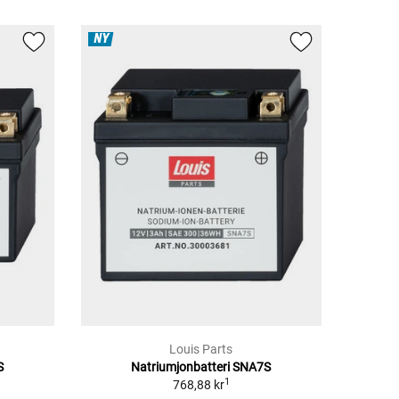
NY
Louis Parts
S
Natriumjonbatteri SNA7S
1
768,88 kr