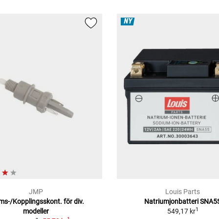
NY
JMP
Louis Parts
ms-/Kopplingsskont. för div.
Natriumjonbatteri SNA5
1
modeller
549,17 kr