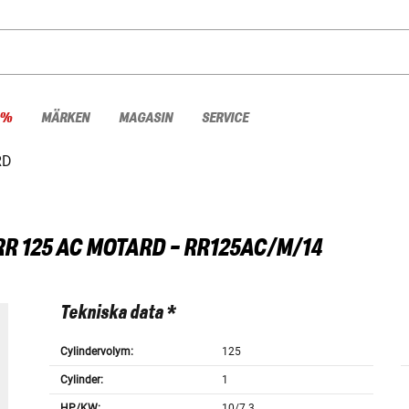
 %
MÄRKEN
MAGASIN
SERVICE
RD
RR 125 AC MOTARD - RR125AC/M/14
Tekniska data *
Cylindervolym:
125
Cylinder:
1
HP/KW:
10/7.3