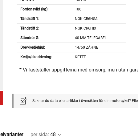
Fordonsvikt (kg):
106
Tändstift 1:
NGK CR6HSA
Tändstift 2:
NGK CR6HIX
Ståndrör Ø:
40 MM TELEGABEL
Drev/kedjehjul:
14/50 ZÄHNE
Kedja/slutdrivning:
KETTE
* Vi fastställer uppgifterna med omsorg, men utan gar
Saknar du data eller artiklar i översikten för din motorcykel? El
kelvarianter
per sida
: