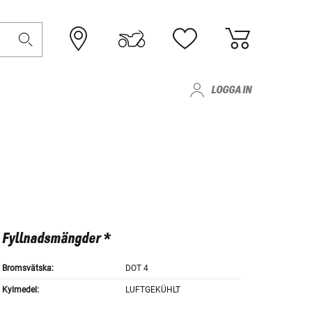
LOGGA IN
Fyllnadsmängder *
Bromsvätska:
DOT 4
Kylmedel:
LUFTGEKÜHLT