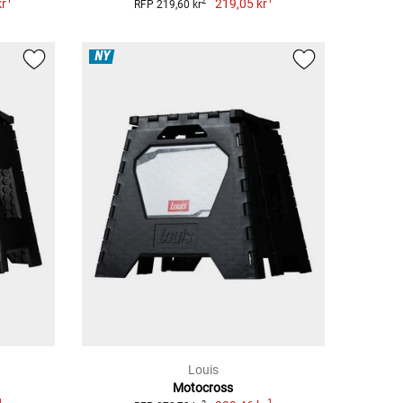
kr
219,05 kr
2
RFP 219,60 kr
NY
Louis
Motocross
1
1