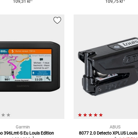
1
1
109,31 kr
109,75 kr
Garmin
ABUS
 396Lmt-S Eu Louis Edition
8077 2.0 Detecto XPLUS Louis 
1