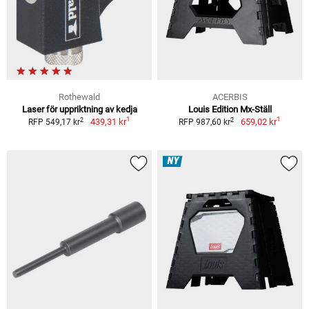
Rothewald
ACERBIS
Laser för uppriktning av kedja
Louis Edition Mx-Ställ
1
1
2
2
439,31 kr
659,02 kr
RFP 549,17 kr
RFP 987,60 kr
NY