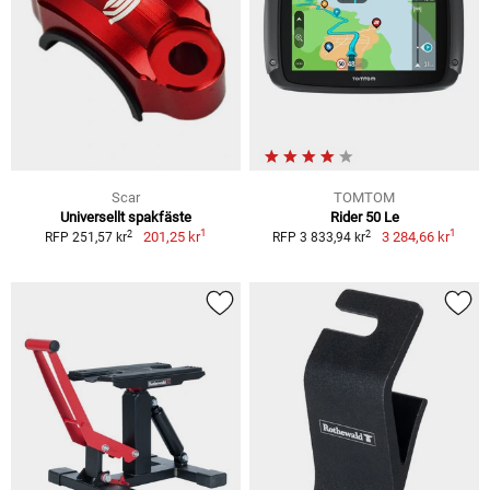
Scar
TOMTOM
Universellt spakfäste
Rider 50 Le
1
1
2
2
201,25 kr
3 284,66 kr
RFP 251,57 kr
RFP 3 833,94 kr