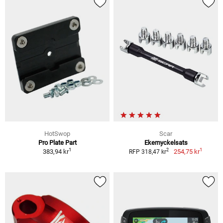
HotSwop
Scar
Pro Plate Part
Ekernyckelsats
1
1
2
383,94 kr
254,75 kr
RFP 318,47 kr