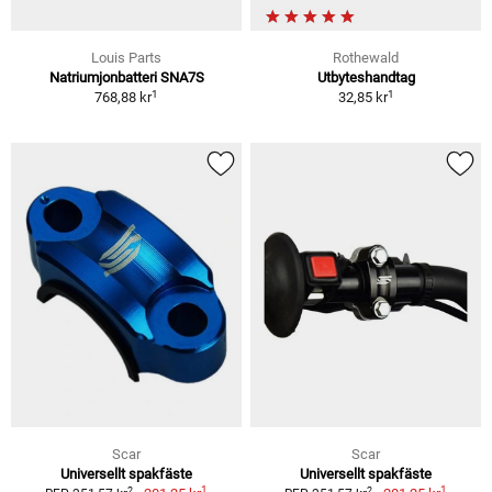
Louis Parts
Rothewald
Natriumjonbatteri SNA7S
Utbyteshandtag
1
1
768,88 kr
32,85 kr
Scar
Scar
Universellt spakfäste
Universellt spakfäste
1
1
2
2