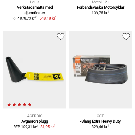
Louis
Moto112+
Verkstadsmatta med
Förbandsväska Motorcyklar
1
djurmönster
109,75 kr
1
2
548,18 kr
RFP 878,73 kr
ACERBIS
CST
Avgasrörsplugg
-Slang Extra Heavy Duty
1
1
2
81,95 kr
329,46 kr
RFP 109,31 kr