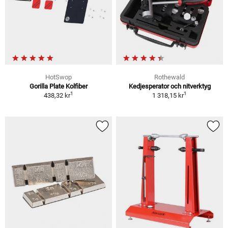
HotSwop
Rothewald
Gorilla Plate Kolfiber
Kedjesperator och nitverktyg
1
1
438,32 kr
1 318,15 kr