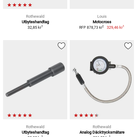
Rothewald
Louis
Utbyteshandtag
Motocross
1
1
2
32,85 kr
329,46 kr
RFP 878,73 kr
Rothewald
Rothewald
Utbyteshandtag
Analog Däcktrycksmätare
1
1