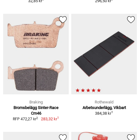
32,85 kr
296,50 kr
Braking
Rothewald
Bromsbelägg Sinter-Race
Arbetsunderlägg, Vikbart
1
Cm46
384,38 kr
1
2
283,32 kr
RFP 472,27 kr