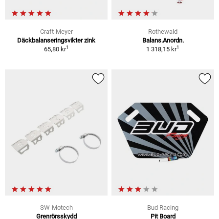
Craft-Meyer
Rothewald
Däckbalanseringsvikter zink
Balans.Anordn.
1
1
65,80 kr
1 318,15 kr
SW-Motech
Bud Racing
Grenrörsskydd
Pit Board