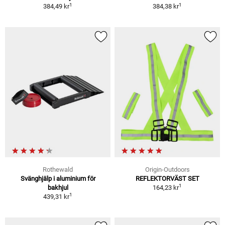
1
1
384,49 kr
384,38 kr
Rothewald
Origin-Outdoors
Svänghjälp i aluminium för
REFLEKTORVÄST SET
1
bakhjul
164,23 kr
1
439,31 kr