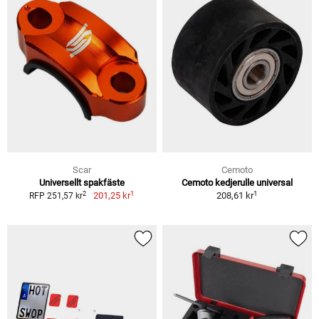
Scar
Cemoto
Universellt spakfäste
Cemoto kedjerulle universal
1
1
2
201,25 kr
208,61 kr
RFP 251,57 kr