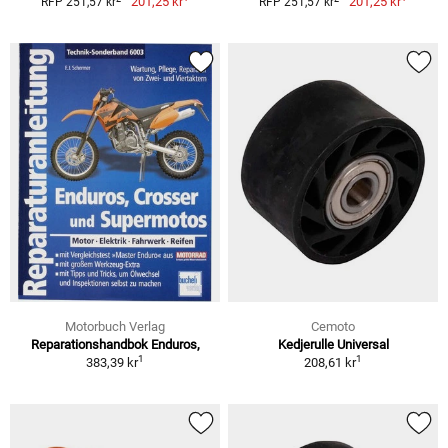
201,25 kr
201,25 kr
RFP 251,57 kr
RFP 251,57 kr
Motorbuch Verlag
Cemoto
Reparationshandbok Enduros,
Kedjerulle Universal
1
1
383,39 kr
208,61 kr