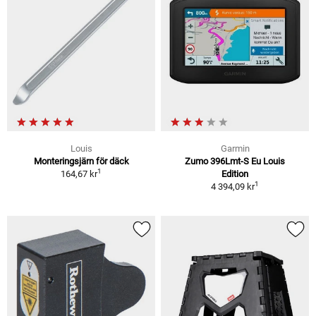
Louis
Garmin
Monteringsjärn för däck
Zumo 396Lmt-S Eu Louis
1
164,67 kr
Edition
1
4 394,09 kr