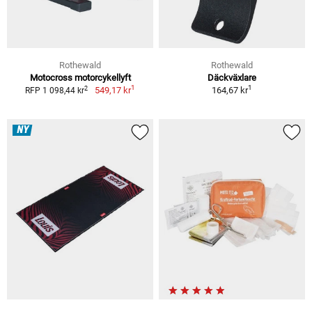
Rothewald
Rothewald
Motocross motorcykellyft
Däckväxlare
1
1
2
549,17 kr
164,67 kr
RFP 1 098,44 kr
NY