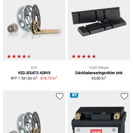
DID
Craft-Meyer
KEDJESATS 428VX
Däckbalanseringsvikter zink
1
1
2
878,73 kr
65,80 kr
RFP 1 581,80 kr
NY