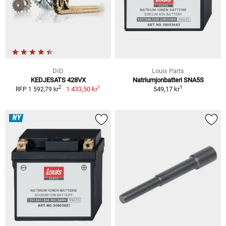
DID
Louis Parts
KEDJESATS 428VX
Natriumjonbatteri SNA5S
1
1
2
1 433,50 kr
549,17 kr
RFP 1 592,79 kr
NY