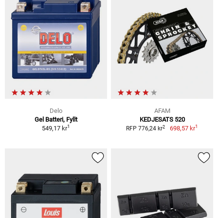
Delo
AFAM
Gel Batteri, Fyllt
KEDJESATS 520
1
1
2
549,17 kr
698,57 kr
RFP 776,24 kr