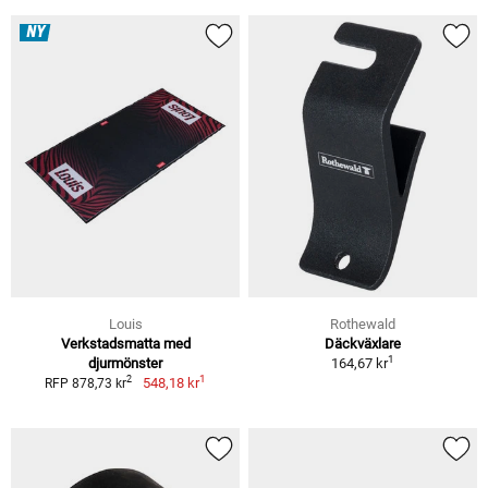
NY
Louis
Rothewald
Verkstadsmatta med
Däckväxlare
1
djurmönster
164,67 kr
1
2
548,18 kr
RFP 878,73 kr