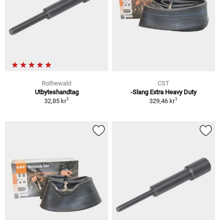
Rothewald
CST
Utbyteshandtag
-Slang Extra Heavy Duty
1
1
32,85 kr
329,46 kr