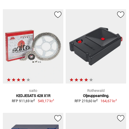
saito
Rothewald
KEDJESATS 428 X1R
Oljeuppsamling.
1
1
2
2
549,17 kr
164,67 kr
RFP 911,69 kr
RFP 219,60 kr