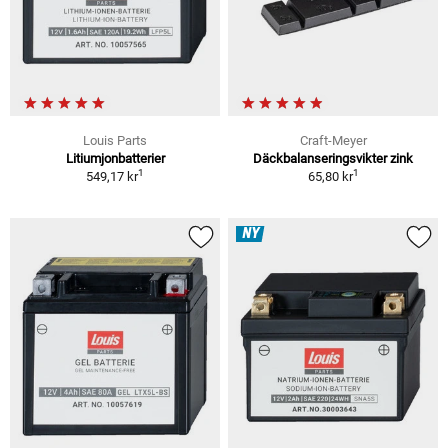
Louis Parts
Craft-Meyer
Litiumjonbatterier
Däckbalanseringsvikter zink
1
1
549,17 kr
65,80 kr
NY