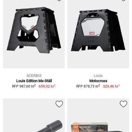
ACERBIS
Louis
Louis Edition Mx-Ställ
Motocross
1
1
2
2
659,02 kr
329,46 kr
RFP 987,60 kr
RFP 878,73 kr