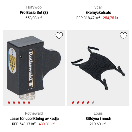
HotSwop
Scar
Pro Basic Set (S)
Ekernyckelsats
1
1
2
658,03 kr
254,75 kr
RFP 318,47 kr
Rothewald
Louis
Laser för uppriktning av kedja
Sittdyna i mesh
1
1
2
439,31 kr
219,60 kr
RFP 549,17 kr