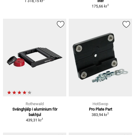
1 318,15 kr
liter
1
175,66 kr
Rothewald
HotSwop
Svänghjälp i aluminium för
Pro Plate Part
1
bakhjul
383,94 kr
1
439,31 kr