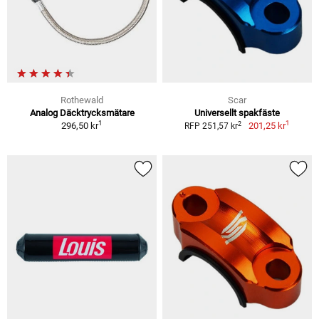
Rothewald
Scar
Analog Däcktrycksmätare
Universellt spakfäste
1
1
2
296,50 kr
201,25 kr
RFP 251,57 kr