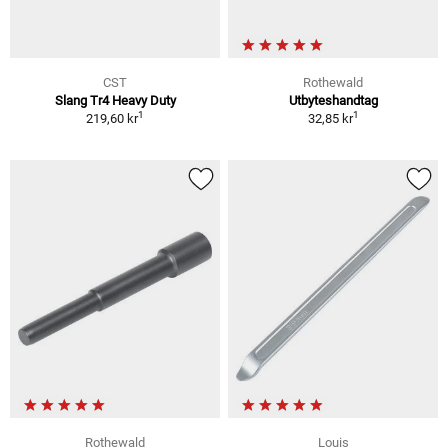
CST
Rothewald
Slang Tr4 Heavy Duty
Utbyteshandtag
1
1
219,60 kr
32,85 kr
Rothewald
Louis