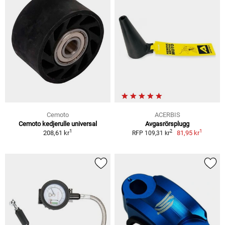
Cemoto
ACERBIS
Cemoto kedjerulle universal
Avgasrörsplugg
1
1
2
208,61 kr
81,95 kr
RFP 109,31 kr