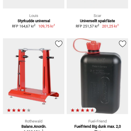
Louis
Scar
Styrkudde universal
Universellt spakfäste
1
1
2
2
109,75 kr
201,25 kr
RFP 164,67 kr
RFP 251,57 kr
Rothewald
Fuel-Friend
Balans.Anordn.
Fuelfriend Big dunk max. 2,0
1