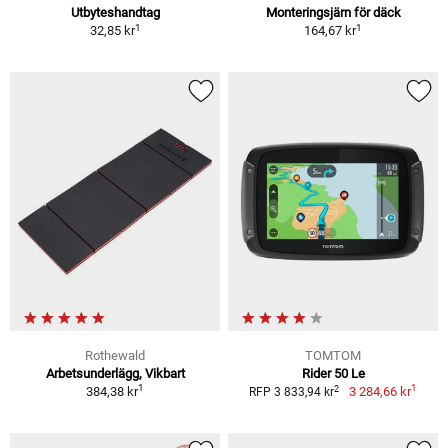
Utbyteshandtag
Monteringsjärn för däck
1
1
32,85 kr
164,67 kr
Rothewald
TOMTOM
Arbetsunderlägg, Vikbart
Rider 50 Le
1
1
2
384,38 kr
3 284,66 kr
RFP 3 833,94 kr