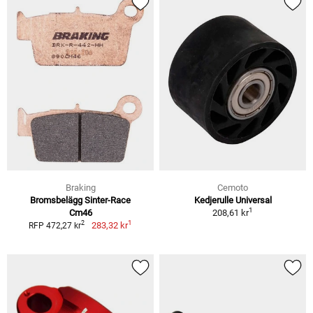
Braking
Cemoto
Bromsbelägg Sinter-Race
Kedjerulle Universal
1
Cm46
208,61 kr
1
2
283,32 kr
RFP 472,27 kr