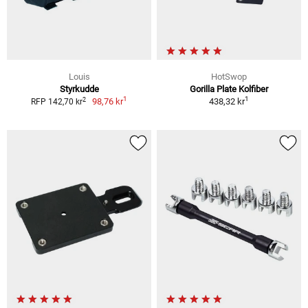
Louis
HotSwop
Styrkudde
Gorilla Plate Kolfiber
1
1
2
98,76 kr
438,32 kr
RFP 142,70 kr