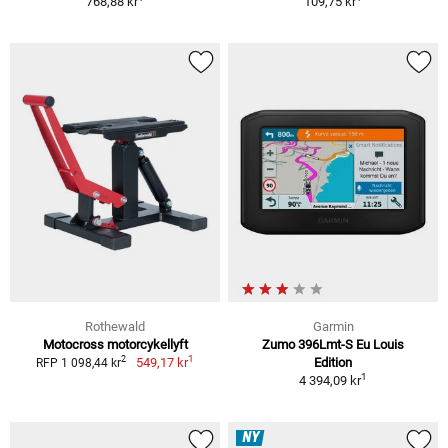
768,88 kr
109,75 kr
Rothewald
Garmin
Motocross motorcykellyft
Zumo 396Lmt-S Eu Louis
1
2
549,17 kr
Edition
RFP 1 098,44 kr
1
4 394,09 kr
NY