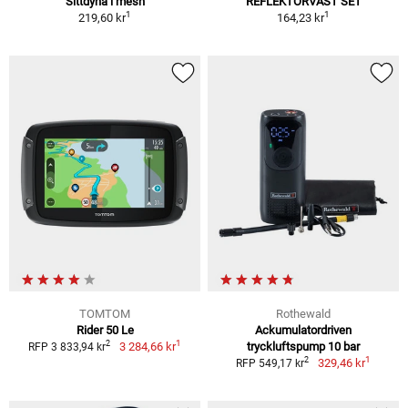
Sittdyna i mesh
REFLEKTORVÄST SET
1
1
219,60 kr
164,23 kr
TOMTOM
Rothewald
Rider 50 Le
Ackumulatordriven
1
2
3 284,66 kr
tryckluftspump 10 bar
RFP 3 833,94 kr
1
2
329,46 kr
RFP 549,17 kr