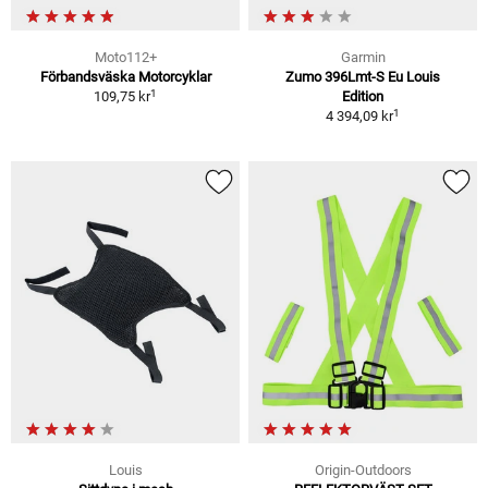
Moto112+
Garmin
Förbandsväska Motorcyklar
Zumo 396Lmt-S Eu Louis
1
109,75 kr
Edition
1
4 394,09 kr
Louis
Origin-Outdoors