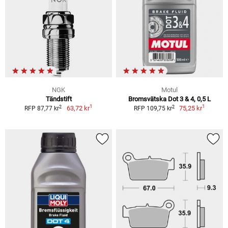
NGK
Motul
Tändstift
Bromsvätska Dot 3 & 4, 0,5 L
1
1
2
2
63,72 kr
75,25 kr
RFP 87,77 kr
RFP 109,75 kr