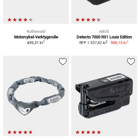
Rothewald
ABUS
Motorcykel-Verktygsrulle
Detecto 7000 RS1 Louis Edition
1
1
2
439,31 kr
988,15 kr
RFP 1 537,42 kr