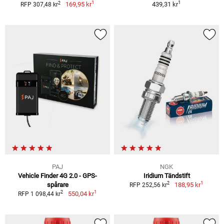
1
1
2
169,95 kr
439,31 kr
RFP 307,48 kr
PAJ
NGK
Vehicle Finder 4G 2.0 - GPS-
Iridium Tändstift
1
2
spårare
188,95 kr
RFP 252,56 kr
1
2
550,04 kr
RFP 1 098,44 kr