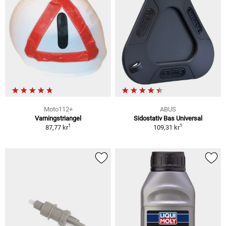
Moto112+
ABUS
Varningstriangel
Sidostativ Bas Universal
1
1
87,77 kr
109,31 kr