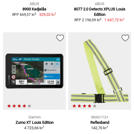
ABUS
ABUS
8900 Kedjelås
8077 2.0 Detecto XPLUS Louis
1
2
329,02 kr
Edition
RFP 669,57 kr
1
2
1 647,72 kr
RFP 2 196,99 kr
Garmin
Moto112+
Zumo XT Louis Edition
Reflexband
1
1
4 723,66 kr
142,70 kr