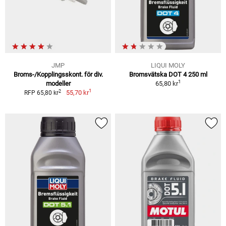
JMP
LIQUI MOLY
Broms-/Kopplingsskont. för div.
Bromsvätska DOT 4 250 ml
1
modeller
65,80 kr
1
2
55,70 kr
RFP 65,80 kr