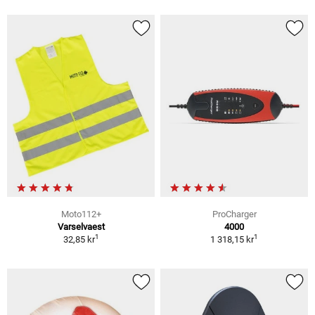
Moto112+
ProCharger
Varselvaest
4000
1
1
32,85 kr
1 318,15 kr