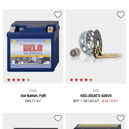
Delo
DID
Gel Batteri, Fyllt
KEDJESATS 428VX
1
1
2
549,17 kr
878,73 kr
RFP 1 581,80 kr