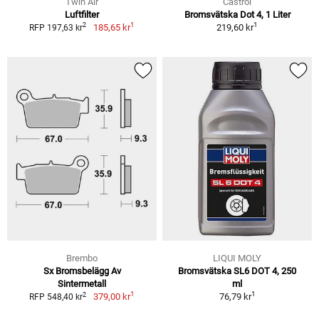
Twin Air
Castrol
Luftfilter
Bromsvätska Dot 4, 1 Liter
1
1
2
185,65 kr
219,60 kr
RFP 197,63 kr
Brembo
LIQUI MOLY
Sx Bromsbelägg Av
Bromsvätska SL6 DOT 4, 250
Sintermetall
ml
1
1
2
379,00 kr
76,79 kr
RFP 548,40 kr