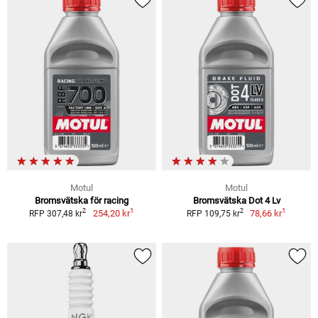
Motul
Motul
Bromsvätska för racing
Bromsvätska Dot 4 Lv
1
1
2
2
254,20 kr
78,66 kr
RFP 307,48 kr
RFP 109,75 kr