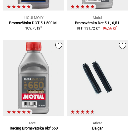
LIQUI MOLY
Motul
Bromsvätska DOT 5.1 500 ML
Bromsvätska Dot 5.1., 0,5 L
1
1
2
109,75 kr
96,56 kr
RFP 131,72 kr
Motul
Ariete
Racing Bromsvätska Rbf 660
Bälgar