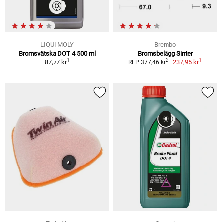
LIQUI MOLY
Brembo
Bromsvätska DOT 4 500 ml
Bromsbelägg Sinter
1
1
2
87,77 kr
237,95 kr
RFP 377,46 kr