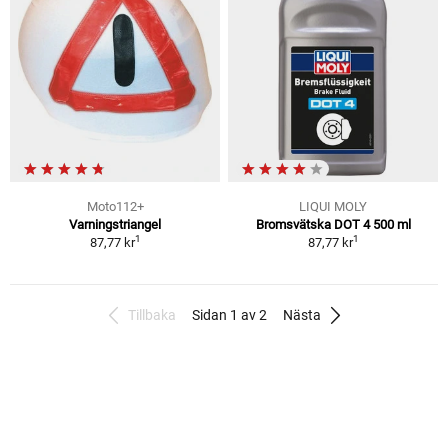
Moto112+
LIQUI MOLY
Varningstriangel
Bromsvätska DOT 4 500 ml
1
1
87,77 kr
87,77 kr
Tillbaka
Sidan 1 av 2
Nästa