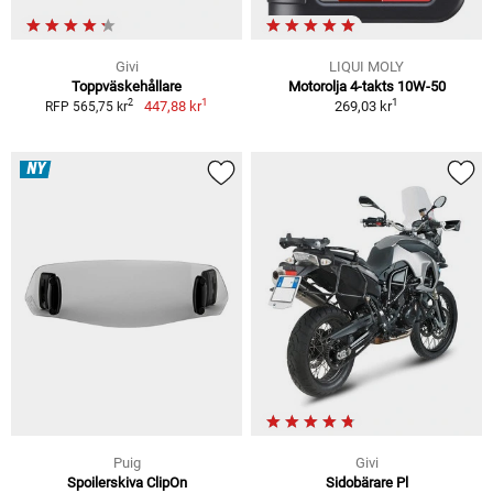
Givi
LIQUI MOLY
Toppväskehållare
Motorolja 4-takts 10W-50
1
1
2
447,88 kr
269,03 kr
RFP 565,75 kr
NY
Puig
Givi
Spoilerskiva ClipOn
Sidobärare Pl