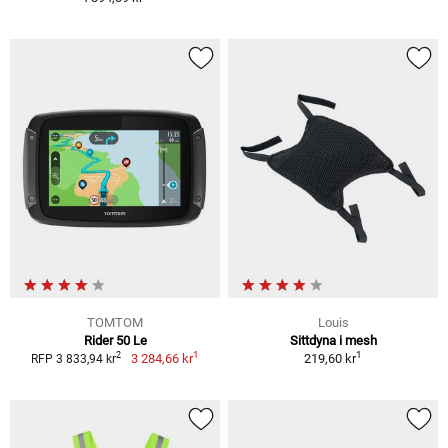
TOMTOM
Louis
Rider 50 Le
Sittdyna i mesh
1
1
2
3 284,66 kr
219,60 kr
RFP 3 833,94 kr