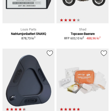
Louis Parts
Shad
Natriumjonbatteri SNA9Q
Topcase-Baerare
1
1
2
878,73 kr
488,96 kr
RFP 603,10 kr