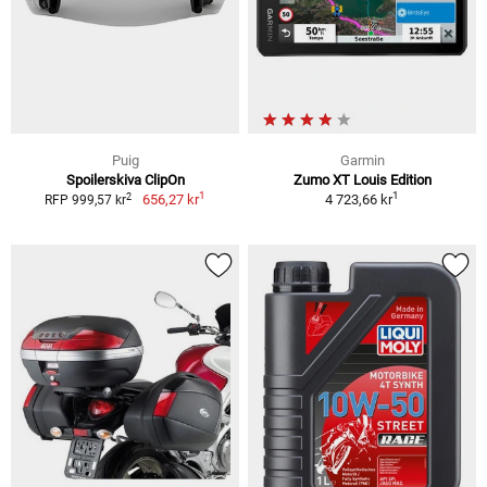
Puig
Garmin
Spoilerskiva ClipOn
Zumo XT Louis Edition
1
1
2
656,27 kr
4 723,66 kr
RFP 999,57 kr