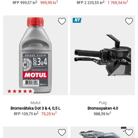
1
1
2
2
995,95 kr
1 769,54 kr
RFP 999,57 kr
RFP 2 235,55 kr
NY
Motul
Puig
Bromsvätska Dot 3 & 4, 0,5 L
Bromsspaken 4.0
1
1
2
75,25 kr
988,59 kr
RFP 109,75 kr