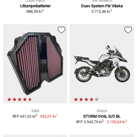
Louis Parts
SW-Motech
Litiumjonbatterier
Dusc System För Väska
1
1
988,59 kr
5 712,46 kr
K&N
Storm
1
2
553,01 kr
STORM OVAL S/O BL
RFP 691,32 kr
1
2
3 155,04 kr
RFP 3 943,79 kr