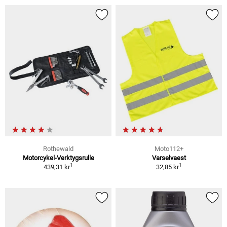
Rothewald
Moto112+
Motorcykel-Verktygsrulle
Varselvaest
1
1
439,31 kr
32,85 kr