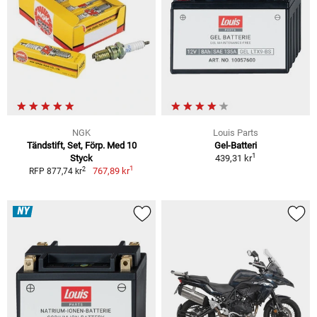
NGK
Louis Parts
Tändstift, Set, Förp. Med 10
Gel-Batteri
1
Styck
439,31 kr
1
2
767,89 kr
RFP 877,74 kr
NY