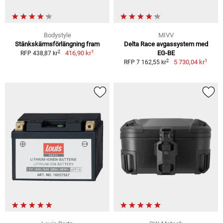
Bodystyle
MIVV
Stänkskärmsförlängning fram
Delta Race avgassystem med
1
2
416,90 kr
EG-BE
RFP 438,87 kr
1
2
5 730,04 kr
RFP 7 162,55 kr