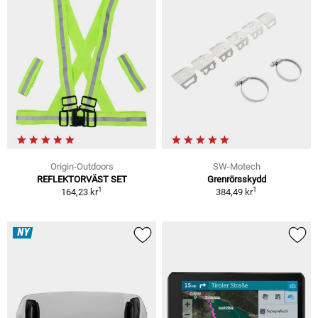
Origin-Outdoors
SW-Motech
REFLEKTORVÄST SET
Grenrörsskydd
1
1
164,23 kr
384,49 kr
NY