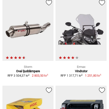
Storm
Ermax
Oval ljuddämpare
Vindrutor
1
1
2
2
2 803,50 kr
1 251,80 kr
RFP 3 504,37 kr
RFP 1 317,71 kr