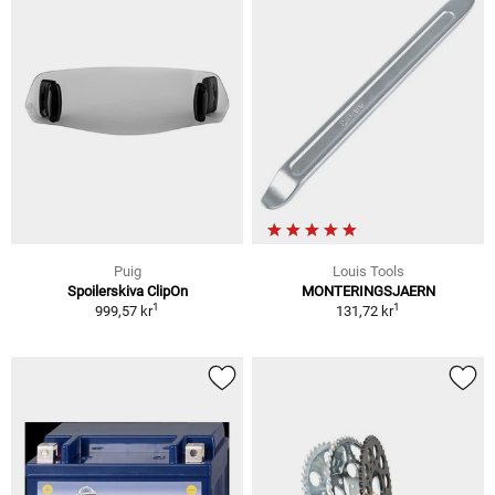
Puig
Louis Tools
Spoilerskiva ClipOn
MONTERINGSJAERN
1
1
999,57 kr
131,72 kr