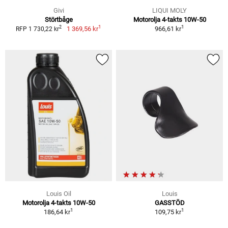
Givi
LIQUI MOLY
Störtbåge
Motorolja 4-takts 10W-50
1
1
2
1 369,56 kr
966,61 kr
RFP 1 730,22 kr
Louis Oil
Louis
Motorolja 4-takts 10W-50
GASSTÖD
1
1
186,64 kr
109,75 kr