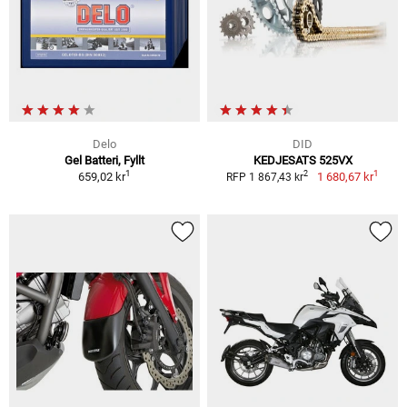
Delo
DID
Gel Batteri, Fyllt
KEDJESATS 525VX
1
1
2
659,02 kr
1 680,67 kr
RFP 1 867,43 kr