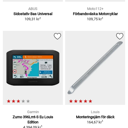
ABUS
Moto112+
Sidostativ Bas Universal
Förbandsväska Motorcyklar
1
1
109,31 kr
109,75 kr
Garmin
Louis
Zumo 396Lmt-S Eu Louis
Monteringsjärn för däck
1
Edition
164,67 kr
1
4 394,09 kr