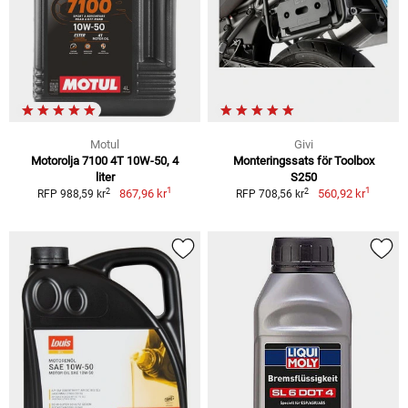
Motul
Givi
Motorolja 7100 4T 10W-50, 4
Monteringssats för Toolbox
liter
S250
1
1
2
2
867,96 kr
560,92 kr
RFP 988,59 kr
RFP 708,56 kr