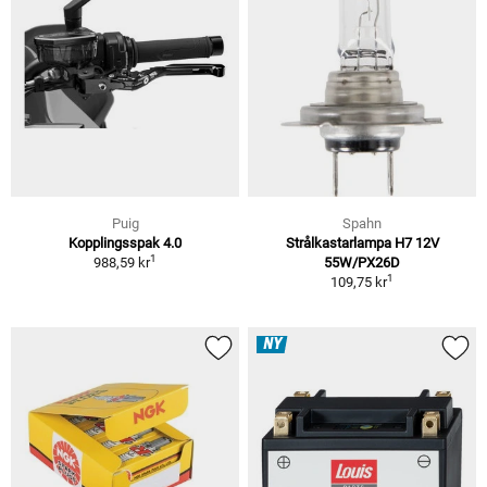
Puig
Spahn
Kopplingsspak 4.0
Strålkastarlampa H7 12V
1
988,59 kr
55W/PX26D
1
109,75 kr
NY