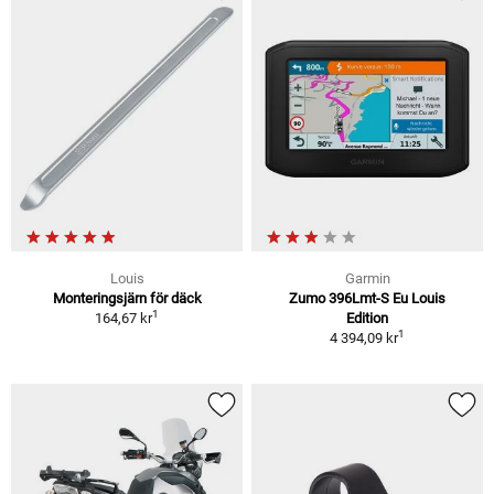
Louis
Garmin
Monteringsjärn för däck
Zumo 396Lmt-S Eu Louis
1
164,67 kr
Edition
1
4 394,09 kr