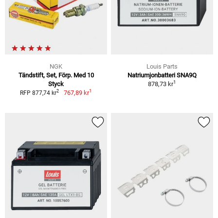
NGK
Louis Parts
Tändstift, Set, Förp. Med 10
Natriumjonbatteri SNA9Q
1
Styck
878,73 kr
1
2
767,89 kr
RFP 877,74 kr