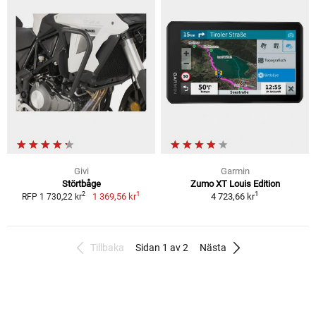
Givi
Garmin
Störtbåge
Zumo XT Louis Edition
1
1
2
1 369,56 kr
4 723,66 kr
RFP 1 730,22 kr
Tillbaka
Sidan 1 av 2
Nästa