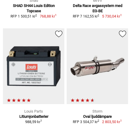
Shad
MIVV
SHAD SH44 Louis Edition
Delta Race avgassystem med
Topcase
EG-BE
1
1
2
2
768,88 kr
5 730,04 kr
RFP 1 500,51 kr
RFP 7 162,55 kr
Louis Parts
Storm
Litiumjonbatterier
Oval ljuddämpare
1
1
2
988,59 kr
2 803,50 kr
RFP 3 504,37 kr