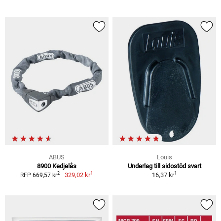
ABUS
Louis
8900 Kedjelås
Underlag till sidostöd svart
1
1
2
329,02 kr
16,37 kr
RFP 669,57 kr