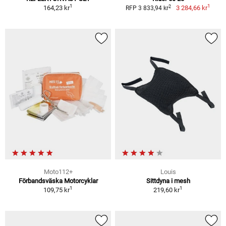
1
1
2
164,23 kr
3 284,66 kr
RFP 3 833,94 kr
Moto112+
Louis
Förbandsväska Motorcyklar
Sittdyna i mesh
1
1
109,75 kr
219,60 kr