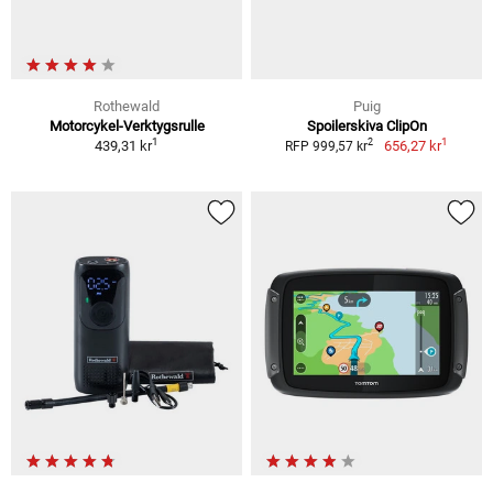
Rothewald
Puig
Motorcykel-Verktygsrulle
Spoilerskiva ClipOn
1
1
2
439,31 kr
656,27 kr
RFP 999,57 kr