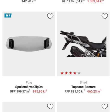
1
1
2
142,70 kr
1 383,84 kr
RFP 1 925,54 kr
NY
Puig
Shad
Spoilerskiva ClipOn
Topcase-Baerare
1
1
2
2
995,95 kr
660,23 kr
RFP 999,57 kr
RFP 881,70 kr