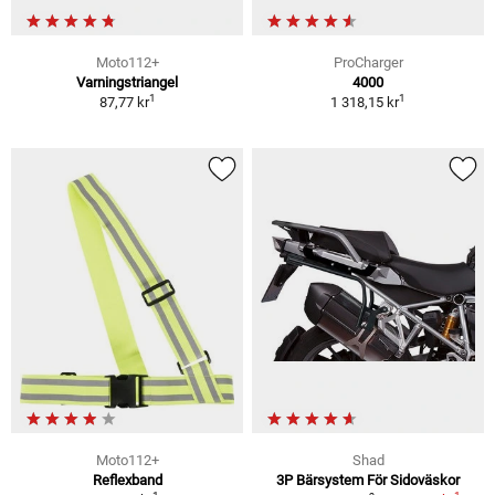
Moto112+
ProCharger
Varningstriangel
4000
1
1
87,77 kr
1 318,15 kr
Moto112+
Shad
Reflexband
3P Bärsystem För Sidoväskor