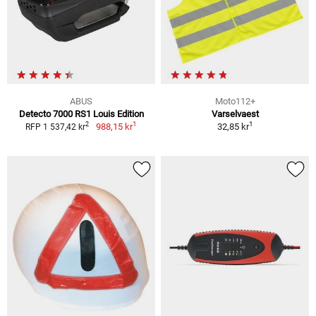
ABUS
Moto112+
Detecto 7000 RS1 Louis Edition
Varselvaest
1
1
2
988,15 kr
32,85 kr
RFP 1 537,42 kr