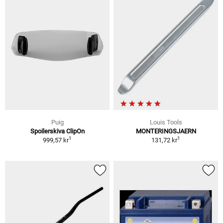
Puig
Louis Tools
Spoilerskiva ClipOn
MONTERINGSJAERN
1
1
999,57 kr
131,72 kr