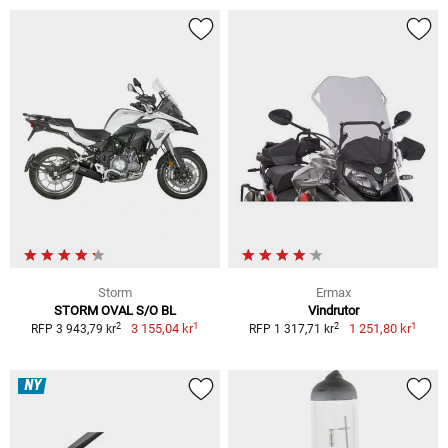
Storm
Ermax
STORM OVAL S/O BL
Vindrutor
1
1
2
2
3 155,04 kr
1 251,80 kr
RFP 3 943,79 kr
RFP 1 317,71 kr
NY