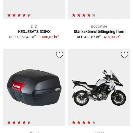
DID
Bodystyle
KEDJESATS 525VX
Stänkskärmsförlängning fram
1
1
2
2
1 680,67 kr
416,90 kr
RFP 1 867,43 kr
RFP 438,87 kr