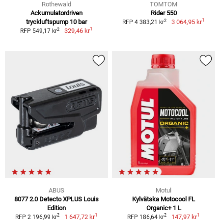
Rothewald
TOMTOM
Ackumulatordriven
Rider 550
1
2
tryckluftspump 10 bar
3 064,95 kr
RFP 4 383,21 kr
1
2
329,46 kr
RFP 549,17 kr
ABUS
Motul
8077 2.0 Detecto XPLUS Louis
Kylvätska Motocool FL
Edition
Organic+ 1 L
1
1
2
2
1 647,72 kr
147,97 kr
RFP 2 196,99 kr
RFP 186,64 kr