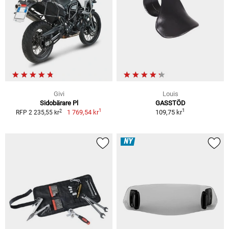
Givi
Louis
Sidobärare Pl
GASSTÖD
1
1
2
1 769,54 kr
109,75 kr
RFP 2 235,55 kr
NY