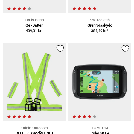
Louis Parts
SW-Motech
Gel-Batteri
Grenrörsskydd
1
1
439,31 kr
384,49 kr
Origin-Outdoors
TOMTOM
REFLEKTORVÄST SET
Rider 50 Le