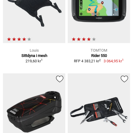
Louis
TOMTOM
Sittdyna i mesh
Rider 550
1
1
2
219,60 kr
3 064,95 kr
RFP 4 383,21 kr