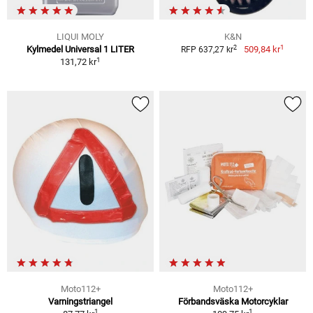
LIQUI MOLY
K&N
1
2
Kylmedel Universal 1 LITER
509,84 kr
RFP 637,27 kr
1
131,72 kr
Moto112+
Moto112+
Varningstriangel
Förbandsväska Motorcyklar
1
1