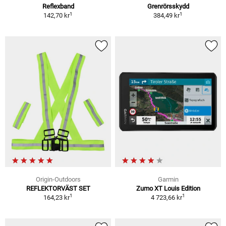
Reflexband
Grenrörsskydd
1
1
142,70 kr
384,49 kr
Origin-Outdoors
Garmin
REFLEKTORVÄST SET
Zumo XT Louis Edition
1
1
164,23 kr
4 723,66 kr