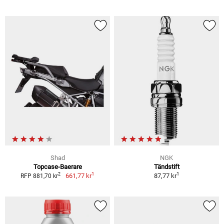
Shad
NGK
Topcase-Baerare
Tändstift
1
1
2
661,77 kr
87,77 kr
RFP 881,70 kr