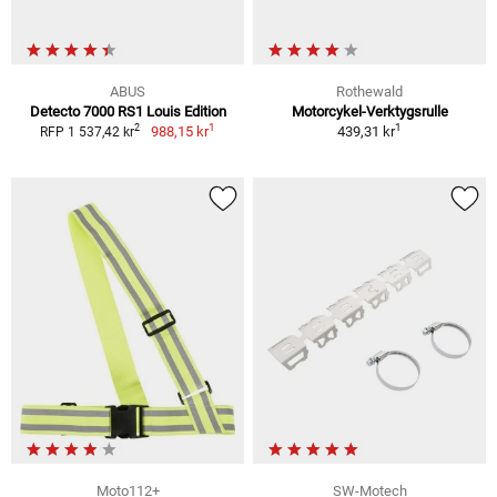
ABUS
Rothewald
Detecto 7000 RS1 Louis Edition
Motorcykel-Verktygsrulle
1
1
2
988,15 kr
439,31 kr
RFP 1 537,42 kr
Moto112+
SW-Motech