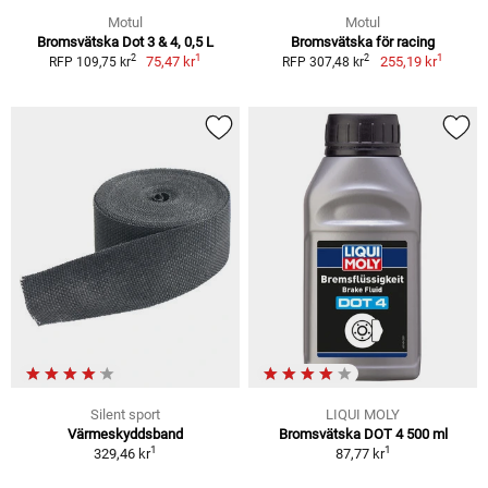
Motul
Motul
Bromsvätska Dot 3 & 4, 0,5 L
Bromsvätska för racing
1
1
2
2
75,47 kr
255,19 kr
RFP 109,75 kr
RFP 307,48 kr
Silent sport
LIQUI MOLY
Värmeskyddsband
Bromsvätska DOT 4 500 ml
1
1
329,46 kr
87,77 kr