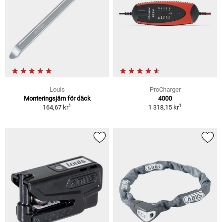
Louis
ProCharger
Monteringsjärn för däck
4000
1
1
164,67 kr
1 318,15 kr