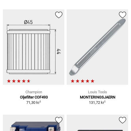
Champion
Louis Tools
Oljefilter COF493
MONTERINGSJAERN
1
1
71,30 kr
131,72 kr