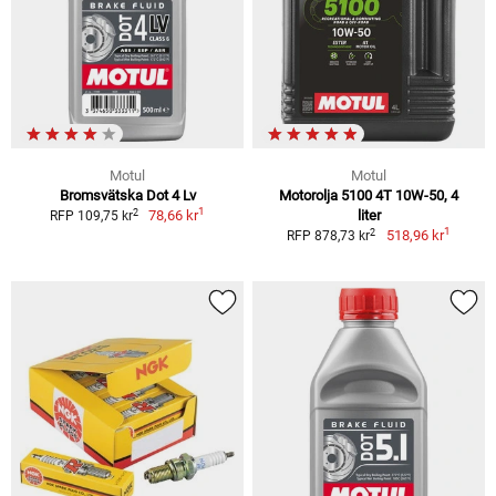
Motul
Motul
Bromsvätska Dot 4 Lv
Motorolja 5100 4T 10W-50, 4
1
2
78,66 kr
liter
RFP 109,75 kr
1
2
518,96 kr
RFP 878,73 kr