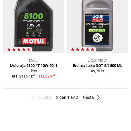
Motul
LIQUI MOLY
Motorolja 5100 4T 10W-50, 1
Bromsvätska DOT 5.1 500 ML
1
liter
109,75 kr
1
2
112,82 kr
RFP 241,57 kr
Tillbaka
Sidan 1 av 2
Nästa