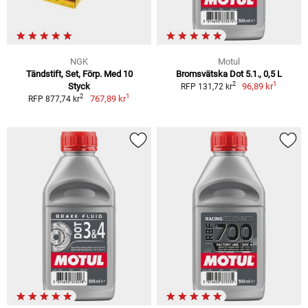
NGK
Motul
Tändstift, Set, Förp. Med 10
Bromsvätska Dot 5.1., 0,5 L
1
2
Styck
96,89 kr
RFP 131,72 kr
1
2
767,89 kr
RFP 877,74 kr