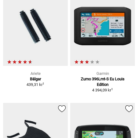
Ariete
Garmin
Bälgar
Zumo 396Lmt-S Eu Louis
1
439,31 kr
Edition
1
4 394,09 kr