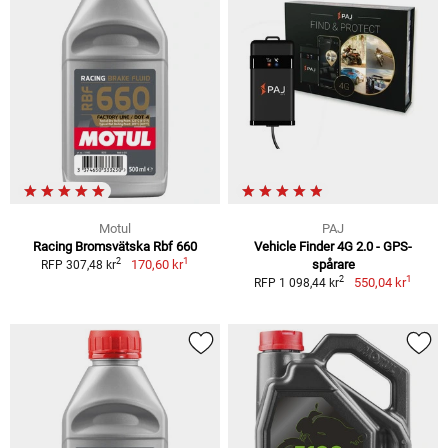
Motul
PAJ
Racing Bromsvätska Rbf 660
Vehicle Finder 4G 2.0 - GPS-
1
2
170,60 kr
spårare
RFP 307,48 kr
1
2
550,04 kr
RFP 1 098,44 kr