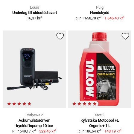
Louis
Puig
Underlag till sidostöd svart
Handskydd
1
1
2
16,37 kr
1 646,40 kr
RFP 1 658,70 kr
Rothewald
Motul
Ackumulatordriven
Kylvätska Motocool FL
tryckluftspump 10 bar
Organic+ 1 L
1
1
2
2
329,46 kr
148,19 kr
RFP 549,17 kr
RFP 186,64 kr