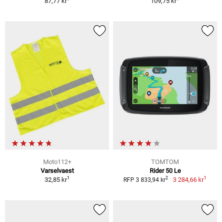
87,77 kr
109,75 kr
Moto112+
TOMTOM
Varselvaest
Rider 50 Le
1
1
2
32,85 kr
3 284,66 kr
RFP 3 833,94 kr