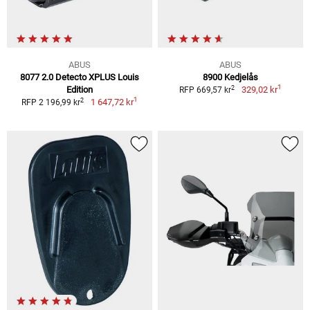
ABUS
ABUS
8077 2.0 Detecto XPLUS Louis
8900 Kedjelås
1
2
Edition
329,02 kr
RFP 669,57 kr
1
2
1 647,72 kr
RFP 2 196,99 kr