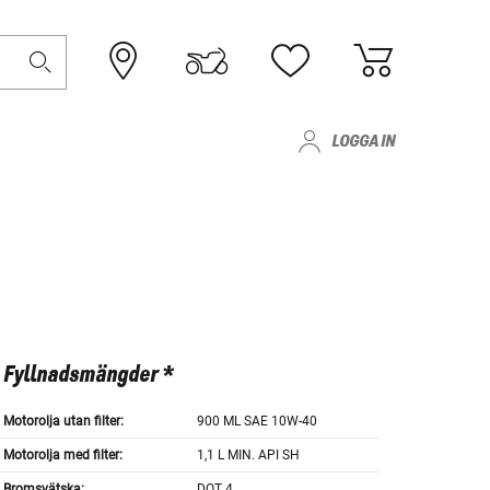
LOGGA IN
Fyllnadsmängder *
Motorolja utan filter:
900 ML SAE 10W-40
Motorolja med filter:
1,1 L MIN. API SH
Bromsvätska:
DOT 4