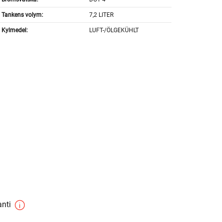
Tankens volym:
7,2 LITER
Kylmedel:
LUFT-/ÖLGEKÜHLT
anti