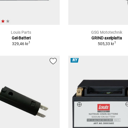
Louis Parts
GSG Mototechnik
Gel-Batteri
GRIND axelplatta
1
1
329,46 kr
505,33 kr
NY