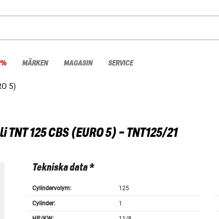
 %
MÄRKEN
MAGASIN
SERVICE
RO 5)
li
TNT 125 CBS (EURO 5) - TNT125/21
Tekniska data *
Cylindervolym:
125
Cylinder:
1
HP/KW:
11/8