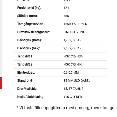
Fordonsvikt (kg):
124
Sitthöjd (mm):
785
Tomgångsvarvtal:
1550 ± 50 U/MIN
Luftskruv till förgasare:
EINSPRITZUNG
Däcktryck (fram):
1,9 (2,0) BAR
Däcktryck (bak):
2,1 (2,2) BAR
Tändstift 1:
NGK CR7HSA
Tändstift 2:
NGK CR7HIX
Elektrodgap:
0,6-0,7 MM
Ståndrör Ø:
35 MM USD-GABEL
Drev/kedjehjul:
15/37 ZÄHNE
Kedja/slutdrivning:
116 GLIEDER
* Vi fastställer uppgifterna med omsorg, men utan gar