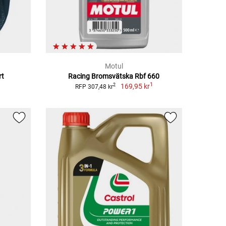
Motul
rt
Racing Bromsvätska Rbf 660
1
169,95 kr
2
RFP 307,48 kr