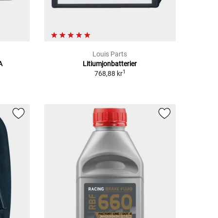
Louis Parts
A
Litiumjonbatterier
1
768,88 kr