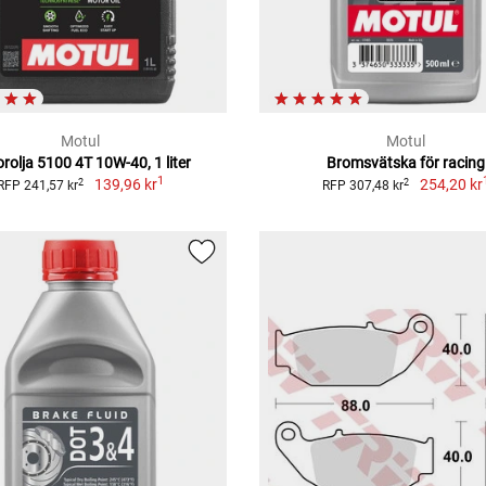
Motul
Motul
rolja 5100 4T 10W-40, 1 liter
Bromsvätska för racing
1
139,96 kr
254,20 kr
2
2
RFP 241,57 kr
RFP 307,48 kr