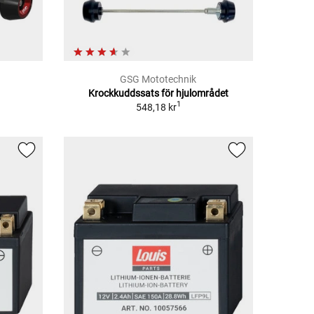
GSG Mototechnik
Krockkuddssats för hjulområdet
1
548,18 kr