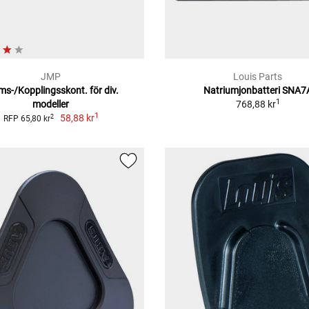
JMP
Louis Parts
ms-/Kopplingsskont. för div.
Natriumjonbatteri SNA7
1
modeller
768,88 kr
1
58,88 kr
2
RFP 65,80 kr