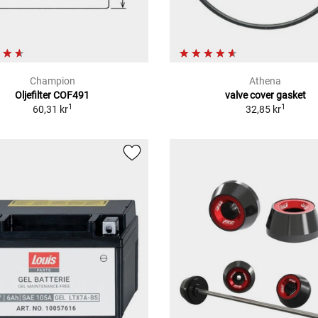
Champion
Athena
Oljefilter COF491
valve cover gasket
1
1
60,31 kr
32,85 kr