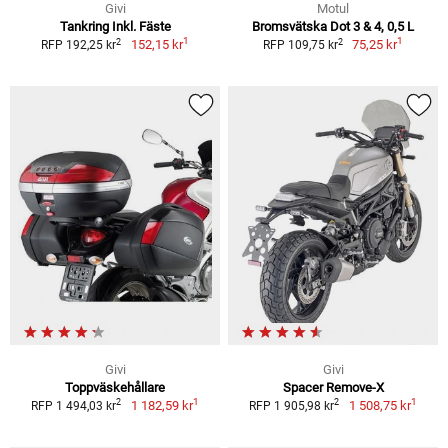
Givi
Motul
Tankring Inkl. Fäste
Bromsvätska Dot 3 & 4, 0,5 L
1
1
2
2
152,15 kr
75,25 kr
RFP 192,25 kr
RFP 109,75 kr
Givi
Givi
Toppväskehållare
Spacer Remove-X
1
1
2
2
1 182,59 kr
1 508,75 kr
RFP 1 494,03 kr
RFP 1 905,98 kr