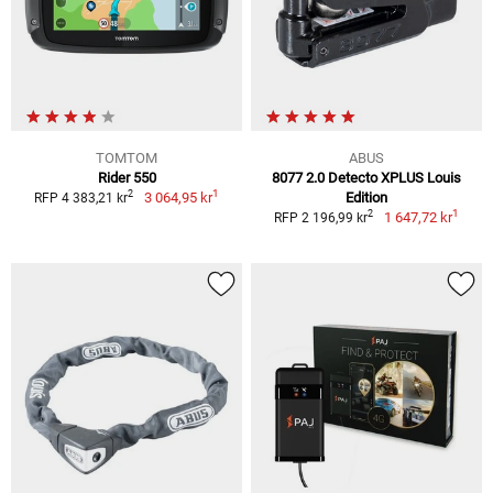
TOMTOM
ABUS
Rider 550
8077 2.0 Detecto XPLUS Louis
1
2
3 064,95 kr
Edition
RFP 4 383,21 kr
1
2
1 647,72 kr
RFP 2 196,99 kr