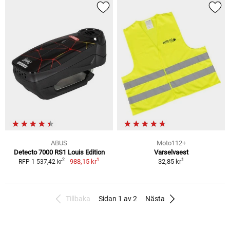
ABUS
Moto112+
Detecto 7000 RS1 Louis Edition
Varselvaest
1
1
2
988,15 kr
32,85 kr
RFP 1 537,42 kr
Tillbaka
Sidan 1 av 2
Nästa