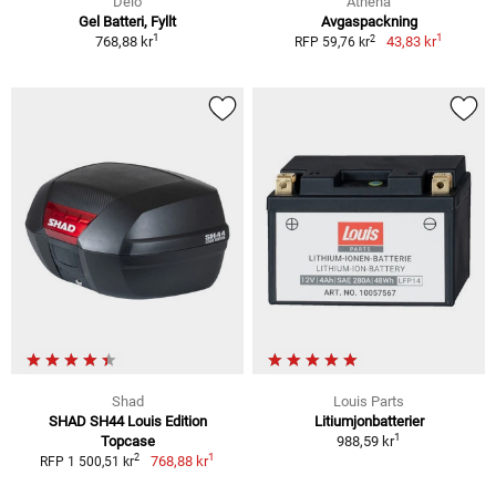
Delo
Athena
Gel Batteri, Fyllt
Avgaspackning
1
1
2
768,88 kr
43,83 kr
RFP 59,76 kr
Shad
Louis Parts
SHAD SH44 Louis Edition
Litiumjonbatterier
1
Topcase
988,59 kr
1
2
768,88 kr
RFP 1 500,51 kr