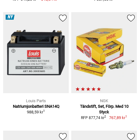
NY
Louis Parts
NGK
Natriumjonbatteri SNA14Q
Tändstift, Set, Förp. Med 10
1
988,59 kr
Styck
1
2
767,89 kr
RFP 877,74 kr