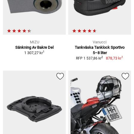
MIZU
Vanucci
Sänkning Av Bakre Del
Tankväska Tanklock Sportivo
1
1 307,27 kr
5–8 liter
1
2
878,73 kr
RFP 1 537,86 kr