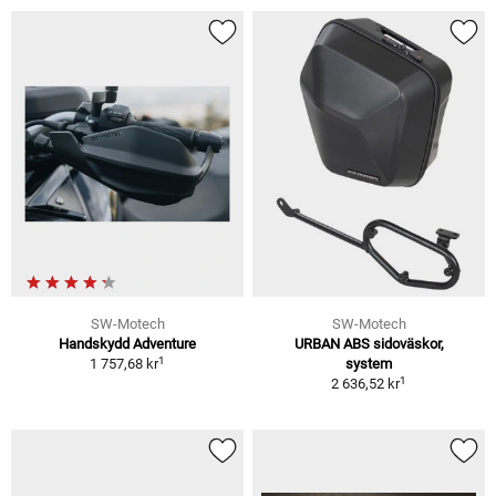
SW-Motech
SW-Motech
Handskydd Adventure
URBAN ABS sidoväskor,
1
1 757,68 kr
system
1
2 636,52 kr