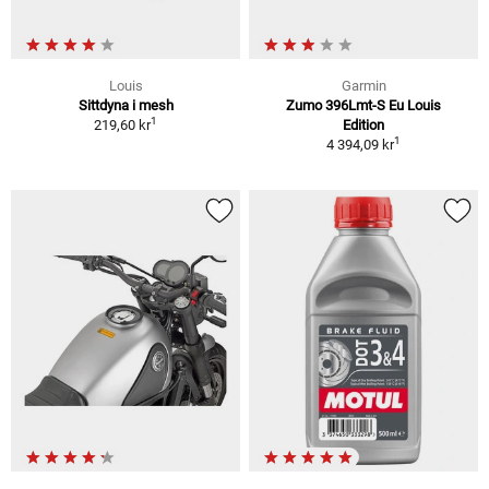
Louis
Garmin
Sittdyna i mesh
Zumo 396Lmt-S Eu Louis
1
219,60 kr
Edition
1
4 394,09 kr