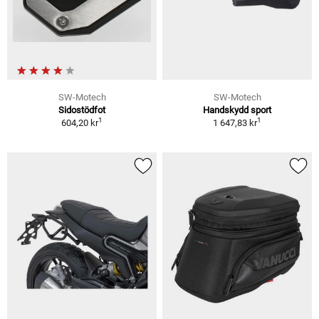
SW-Motech
SW-Motech
Sidostödfot
Handskydd sport
1
1
604,20 kr
1 647,83 kr