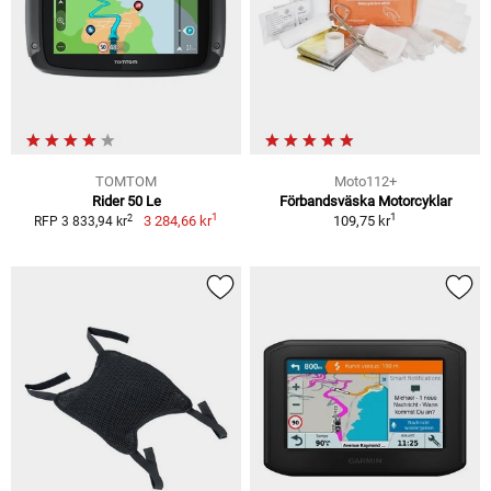
TOMTOM
Moto112+
Rider 50 Le
Förbandsväska Motorcyklar
1
1
2
3 284,66 kr
109,75 kr
RFP 3 833,94 kr