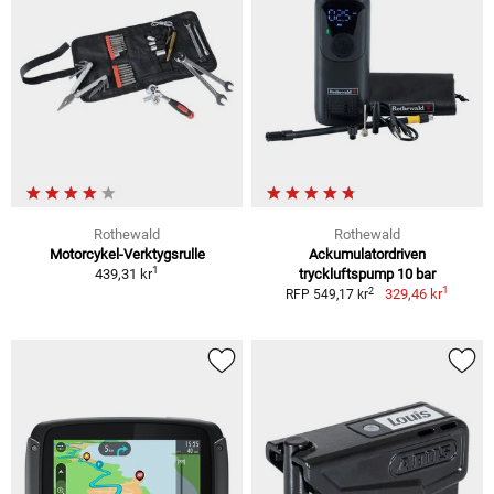
Rothewald
Rothewald
Motorcykel-Verktygsrulle
Ackumulatordriven
1
439,31 kr
tryckluftspump 10 bar
1
2
329,46 kr
RFP 549,17 kr