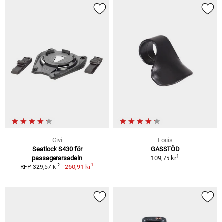
Givi
Louis
Seatlock S430 för
GASSTÖD
1
passagerarsadeln
109,75 kr
1
2
260,91 kr
RFP 329,57 kr