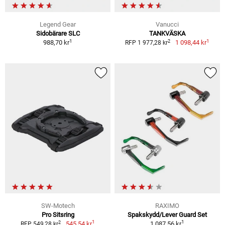
Legend Gear
Vanucci
Sidobärare SLC
TANKVÄSKA
1
1
2
988,70 kr
1 098,44 kr
RFP 1 977,28 kr
SW-Motech
RAXIMO
Pro Sitsring
Spakskydd/Lever Guard Set
1
1
2
545,54 kr
1 087,56 kr
RFP 549,28 kr