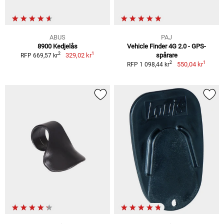
ABUS
PAJ
8900 Kedjelås
Vehicle Finder 4G 2.0 - GPS-
1
2
329,02 kr
spårare
RFP 669,57 kr
1
2
550,04 kr
RFP 1 098,44 kr