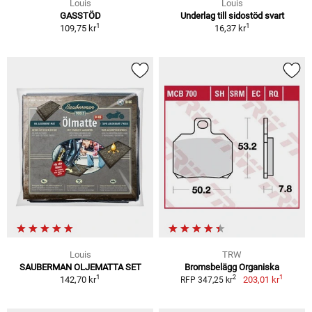
Louis
Louis
GASSTÖD
Underlag till sidostöd svart
1
1
109,75 kr
16,37 kr
Louis
TRW
SAUBERMAN OLJEMATTA SET
Bromsbelägg Organiska
1
1
2
142,70 kr
203,01 kr
RFP 347,25 kr