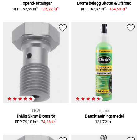
Topend-Tätningar
Bromsbelägg Skoter & Offroad
1
1
2
2
126,22 kr
134,68 kr
RFP 153,69 kr
RFP 162,37 kr
TRW
slime
Ihålig Skruv Bromsrör
Daecktaetningsmedel
1
1
2
74,26 kr
131,72 kr
RFP 79,10 kr