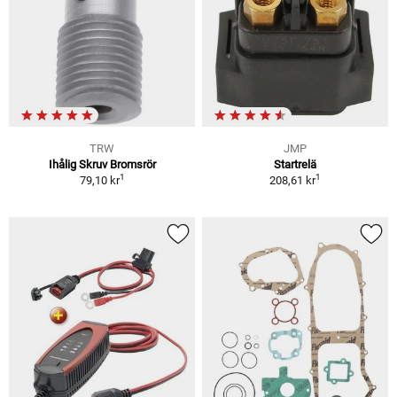
TRW
JMP
Ihålig Skruv Bromsrör
Startrelä
1
1
79,10 kr
208,61 kr