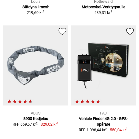
Louis
Rothewald
Sittdyna i mesh
Motorcykel-Verktygsrulle
1
1
219,60 kr
439,31 kr
ABUS
PAJ
8900 Kedjelås
Vehicle Finder 4G 2.0 - GPS-
1
2
329,02 kr
spårare
RFP 669,57 kr
1
2
550,04 kr
RFP 1 098,44 kr