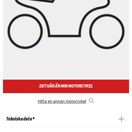
DET HÄR ÄR MIN MOTORCYKEL
Hitta en annan motorcykel
Tekniska data *