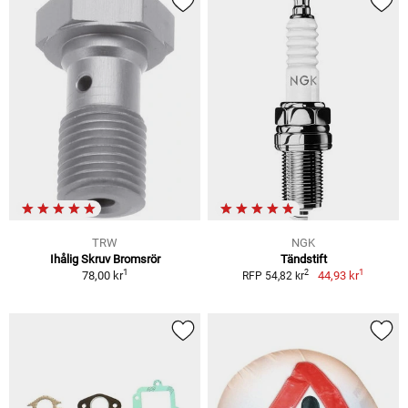
TRW
NGK
Ihålig Skruv Bromsrör
Tändstift
1
1
2
78,00 kr
44,93 kr
RFP 54,82 kr