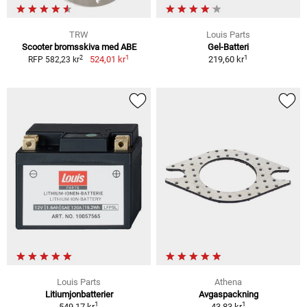
TRW
Louis Parts
Scooter bromsskiva med ABE
Gel-Batteri
1
1
2
524,01 kr
219,60 kr
RFP 582,23 kr
Louis Parts
Athena
Litiumjonbatterier
Avgaspackning
1
1
549,17 kr
43,83 kr