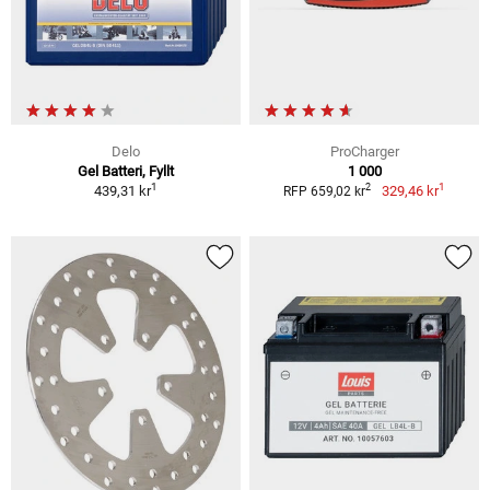
Delo
ProCharger
Gel Batteri, Fyllt
1 000
1
1
2
439,31 kr
329,46 kr
RFP 659,02 kr