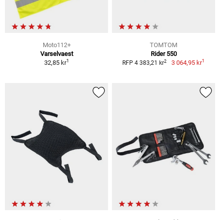
Moto112+
TOMTOM
Varselvaest
Rider 550
1
1
2
32,85 kr
3 064,95 kr
RFP 4 383,21 kr