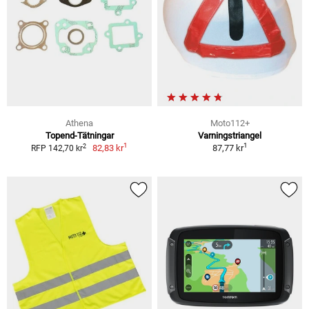
Athena
Moto112+
Topend-Tätningar
Varningstriangel
1
1
2
82,83 kr
87,77 kr
RFP 142,70 kr