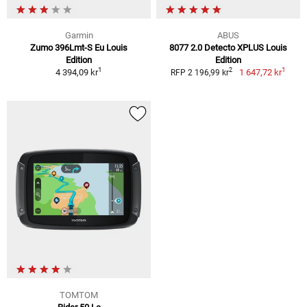
Garmin
ABUS
Zumo 396Lmt-S Eu Louis
8077 2.0 Detecto XPLUS Louis
Edition
Edition
1
1
2
4 394,09 kr
1 647,72 kr
RFP 2 196,99 kr
TOMTOM