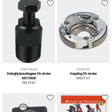
Craft-Meyer
Sceed 42
Svänghjulsavdragare för skoter
Koppling för skoter
1
M27/M28
439,31 kr
1
109,75 kr