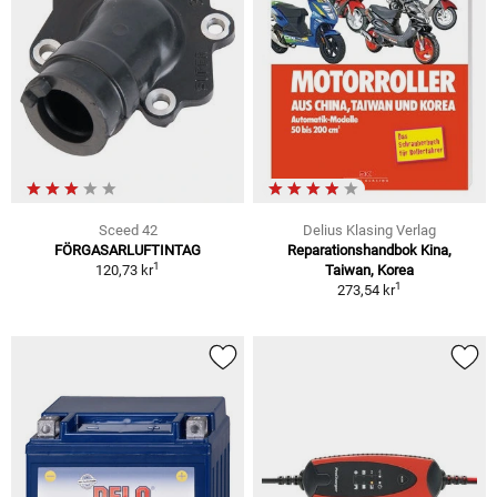
Sceed 42
Delius Klasing Verlag
FÖRGASARLUFTINTAG
Reparationshandbok Kina,
1
120,73 kr
Taiwan, Korea
1
273,54 kr