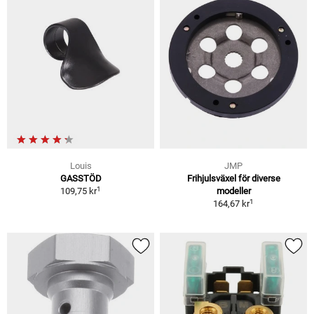
Louis
JMP
GASSTÖD
Frihjulsväxel för diverse
1
109,75 kr
modeller
1
164,67 kr