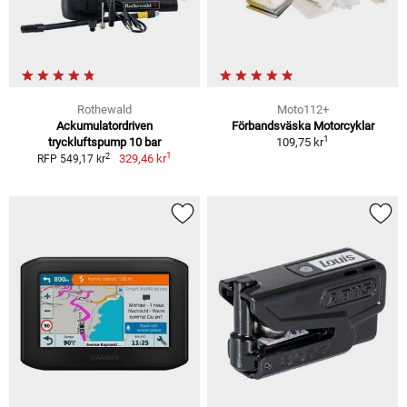
Rothewald
Moto112+
Ackumulatordriven
Förbandsväska Motorcyklar
1
tryckluftspump 10 bar
109,75 kr
1
2
329,46 kr
RFP 549,17 kr