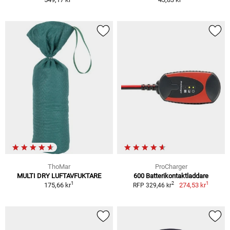
ThoMar
ProCharger
MULTI DRY LUFTAVFUKTARE
600 Batterikontaktladdare
1
1
2
175,66 kr
274,53 kr
RFP 329,46 kr