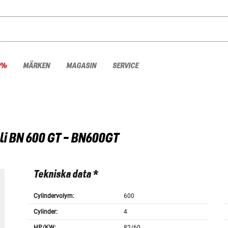
 %
MÄRKEN
MAGASIN
SERVICE
li
BN 600 GT - BN600GT
Tekniska data *
Cylindervolym:
600
Cylinder:
4
HP/KW:
82/60