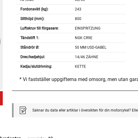
Fordonsvikt (kg):
243
Sitthöjd (mm):
800
Luftskruv till förgasare:
EINSPRITZUNG
Tändstift 1:
NGK CR9E
Ståndrör Ø:
50 MM USD-GABEL
Drev/kedjehjul:
14/46 ZÄHNE
Kedja/slutdrivning:
KETTE
* Vi fastställer uppgifterna med omsorg, men utan gar
Saknar du data eller artiklar i översikten för din motorcykel? El