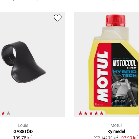
Louis
Motul
GASSTÖD
Kylmedel
1
1
109,75 kr
97,99 kr
2
RFP 142,70 kr