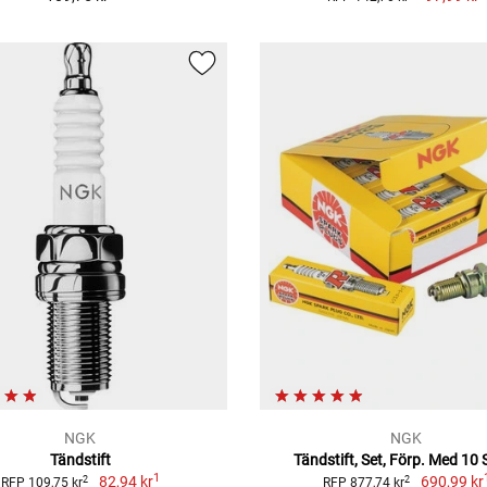
NGK
NGK
Tändstift
Tändstift, Set, Förp. Med 10 
1
82,94 kr
690,99 kr
2
2
RFP 109,75 kr
RFP 877,74 kr