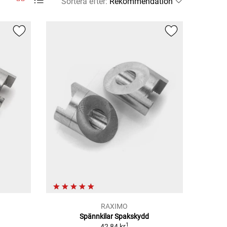
Sortera efter
:
RAXIMO
Spännkilar Spakskydd
1
42,84 kr