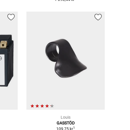
Louis
GASSTÖD
1
109,75 kr