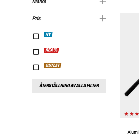
Märke
Pris
NY
REA %
OUTLET
ÅTERSTÄLLNING AV ALLA FILTER
Alumi