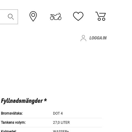
LOGGA IN
Fyllnadsmängder *
Bromsvätska:
DOT 4
Tankens volym:
27,0 LITER
Kylmedel:
WASSER+