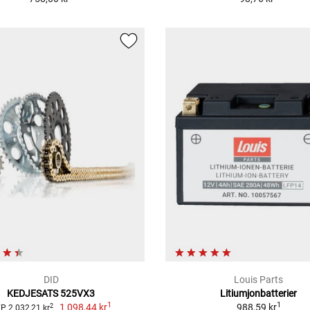
DID
Louis Parts
KEDJESATS 525VX3
Litiumjonbatterier
1
1
1 098,44 kr
988,59 kr
2
P 2 032,21 kr