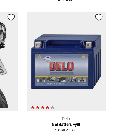
Delo
Gel Batteri, Fyllt
1
1 098,44 kr