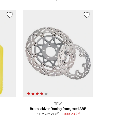
TRW
Bromsskivor Racing fram, med ABE
1
1 933,23 kr
2
RFP 2 282,79 kr