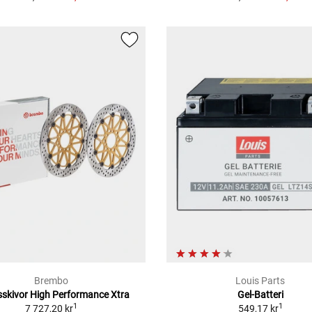
Brembo
Louis Parts
skivor High Performance Xtra
Gel-Batteri
1
1
7 727,20 kr
549,17 kr