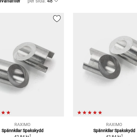
lvarianter
per sida
:
RAXIMO
RAXIMO
Spännkilar Spakskydd
Spännkilar Spakskydd
1
1
42,84 kr
42,84 kr