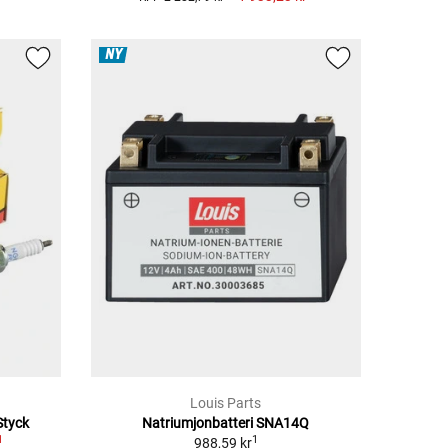
NY
Louis Parts
Styck
Natriumjonbatteri SNA14Q
1
1
988,59 kr