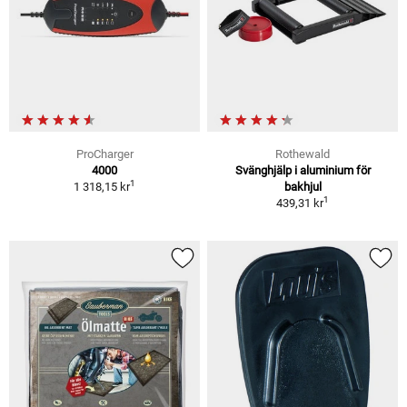
ProCharger
Rothewald
4000
Svänghjälp i aluminium för
1
1 318,15 kr
bakhjul
1
439,31 kr