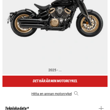
2025 - ...
DET HÄR ÄR MIN MOTORCYKEL
Hitta en annan motorcykel
Tekniska data *