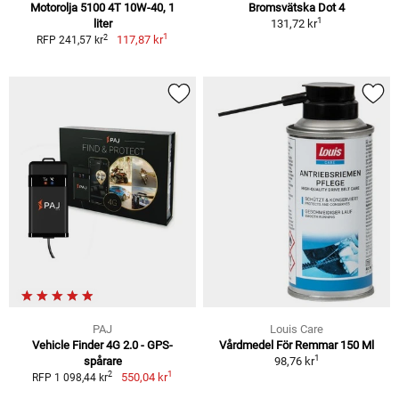
Motorolja 5100 4T 10W-40, 1
Bromsvätska Dot 4
1
liter
131,72 kr
1
2
117,87 kr
RFP 241,57 kr
PAJ
Louis Care
Vehicle Finder 4G 2.0 - GPS-
Vårdmedel För Remmar 150 Ml
1
spårare
98,76 kr
1
2
550,04 kr
RFP 1 098,44 kr