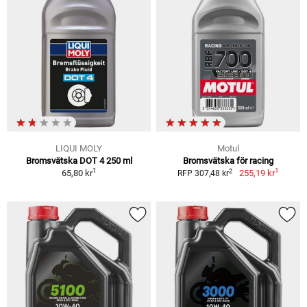
LIQUI MOLY
Motul
Bromsvätska DOT 4 250 ml
Bromsvätska för racing
1
1
2
65,80 kr
255,19 kr
RFP 307,48 kr