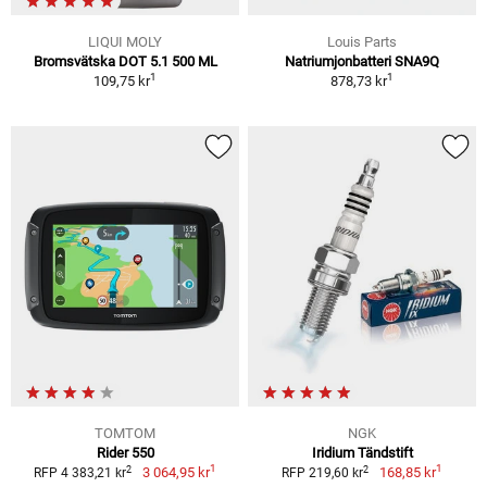
LIQUI MOLY
Louis Parts
Bromsvätska DOT 5.1 500 ML
Natriumjonbatteri SNA9Q
1
1
109,75 kr
878,73 kr
TOMTOM
NGK
Rider 550
Iridium Tändstift
1
1
2
2
3 064,95 kr
168,85 kr
RFP 4 383,21 kr
RFP 219,60 kr