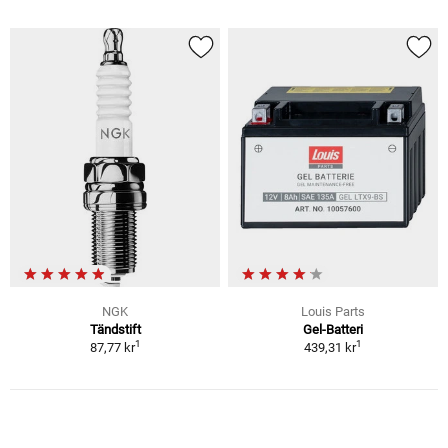
NGK
Louis Parts
Tändstift
Gel-Batteri
1
1
87,77 kr
439,31 kr