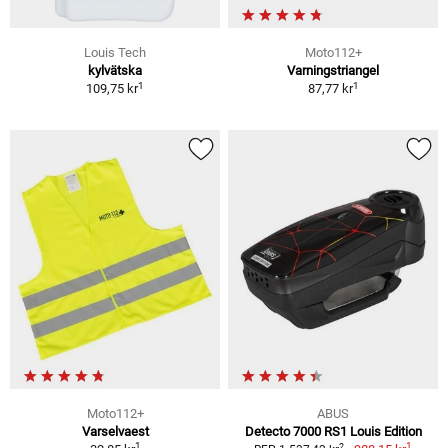
Louis Tech
Moto112+
kylvätska
Varningstriangel
1
1
109,75 kr
87,77 kr
Moto112+
ABUS
Varselvaest
Detecto 7000 RS1 Louis Edition
1
1
2