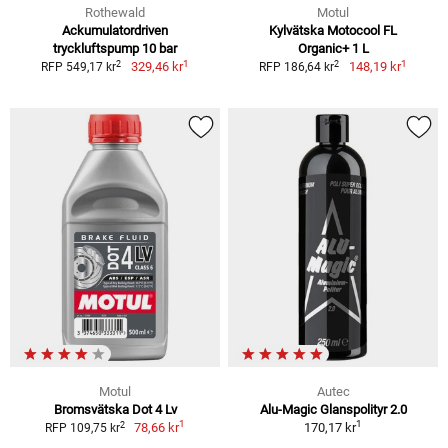
Rothewald
Motul
Ackumulatordriven
Kylvätska Motocool FL
tryckluftspump 10 bar
Organic+ 1 L
1
1
2
2
329,46 kr
148,19 kr
RFP 549,17 kr
RFP 186,64 kr
Motul
Autec
Bromsvätska Dot 4 Lv
Alu-Magic Glanspolityr 2.0
1
1
2
78,66 kr
170,17 kr
RFP 109,75 kr