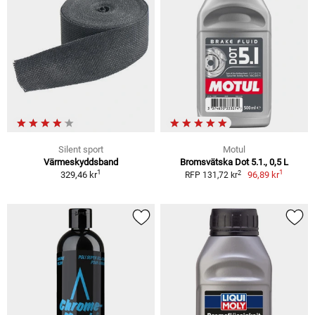
Silent sport
Motul
Värmeskyddsband
Bromsvätska Dot 5.1., 0,5 L
1
1
2
329,46 kr
96,89 kr
RFP 131,72 kr