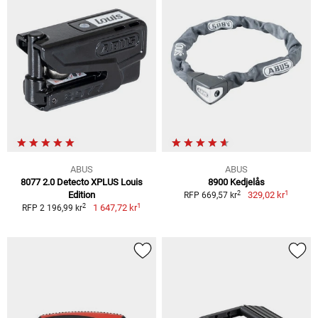
ABUS
ABUS
8077 2.0 Detecto XPLUS Louis
8900 Kedjelås
1
2
Edition
329,02 kr
RFP 669,57 kr
1
2
1 647,72 kr
RFP 2 196,99 kr