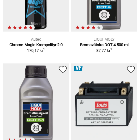
Autec
LIQUI MOLY
Chrome-Magic Krompolityr 2.0
Bromsvätska DOT 4 500 ml
1
1
170,17 kr
87,77 kr
NY