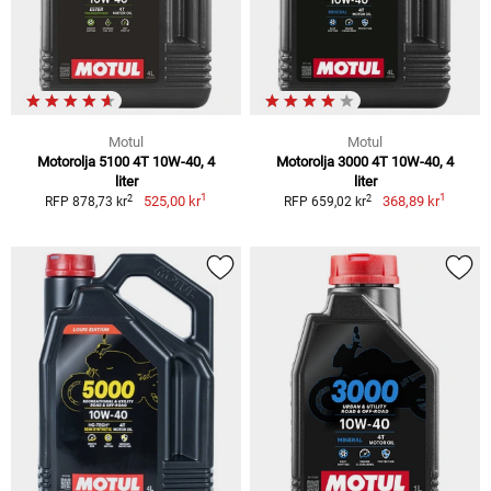
Motul
Motul
Motorolja 5100 4T 10W-40, 4
Motorolja 3000 4T 10W-40, 4
liter
liter
1
1
2
2
525,00 kr
368,89 kr
RFP 878,73 kr
RFP 659,02 kr