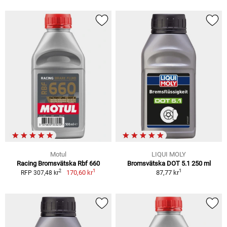
Motul
LIQUI MOLY
Racing Bromsvätska Rbf 660
Bromsvätska DOT 5.1 250 ml
1
1
2
170,60 kr
87,77 kr
RFP 307,48 kr