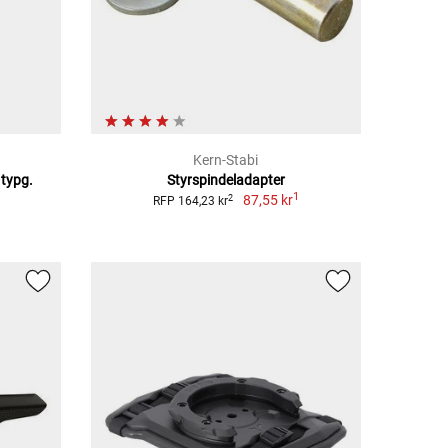
Kern-Stabi
 typg.
Styrspindeladapter
1
87,55 kr
2
RFP 164,23 kr