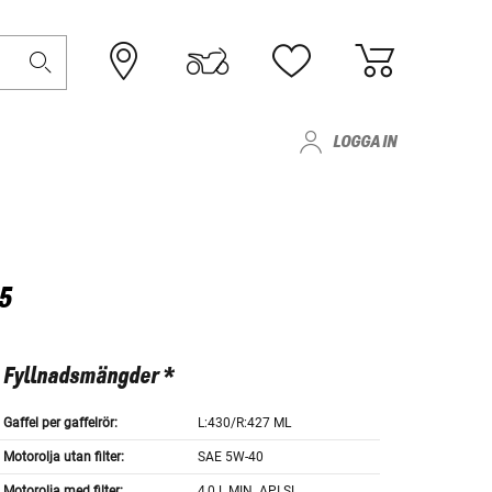
LOGGA IN
5
Fyllnadsmängder *
Gaffel per gaffelrör:
L:430/R:427 ML
Motorolja utan filter:
SAE 5W-40
Motorolja med filter:
4,0 L MIN. API SL