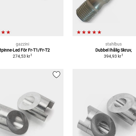
gazzini
stahlbus
tpinne-Led För Fr-T1/Fr-T2
Dubbel Ihålig Skruv,
1
1
274,53 kr
394,93 kr