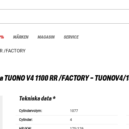
 %
MÄRKEN
MAGASIN
SERVICE
RR /FACTORY
a
TUONO V4 1100 RR /FACTORY - TUONOV4/1
Tekniska data *
Cylindervolym:
1077
Cylinder:
4
HP/KW:
175/129