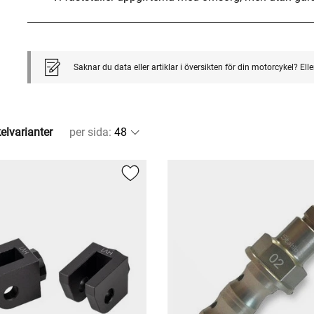
Saknar du data eller artiklar i översikten för din motorcykel? El
kelvarianter
per sida
: