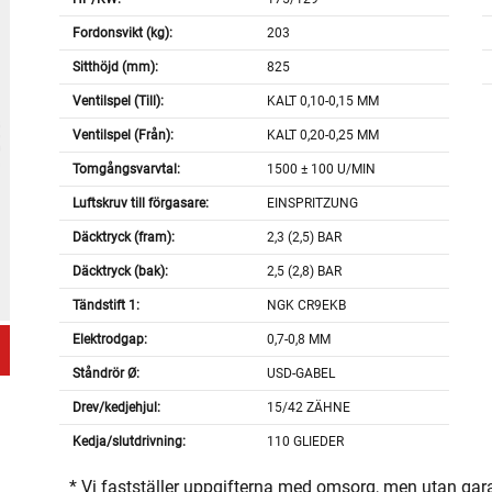
Fordonsvikt (kg):
203
Sitthöjd (mm):
825
Ventilspel (Till):
KALT 0,10-0,15 MM
Ventilspel (Från):
KALT 0,20-0,25 MM
Tomgångsvarvtal:
1500 ± 100 U/MIN
Luftskruv till förgasare:
EINSPRITZUNG
Däcktryck (fram):
2,3 (2,5) BAR
Däcktryck (bak):
2,5 (2,8) BAR
Tändstift 1:
NGK CR9EKB
Elektrodgap:
0,7-0,8 MM
Ståndrör Ø:
USD-GABEL
Drev/kedjehjul:
15/42 ZÄHNE
Kedja/slutdrivning:
110 GLIEDER
* Vi fastställer uppgifterna med omsorg, men utan gar