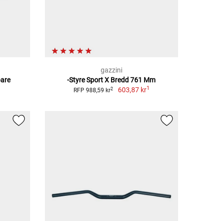
gazzini
are
-Styre Sport X Bredd 761 Mm
1
603,87 kr
2
RFP 988,59 kr