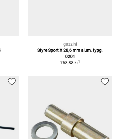
gazzini
l
Styre Sport X 28,6 mm alum. typg.
0201
1
768,88 kr