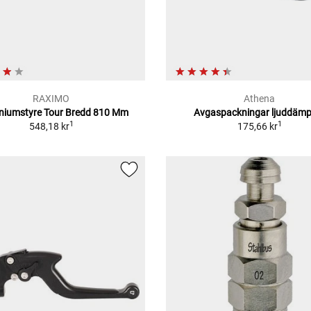
RAXIMO
Athena
niumstyre Tour Bredd 810 Mm
Avgaspackningar ljuddämp
1
1
548,18 kr
175,66 kr