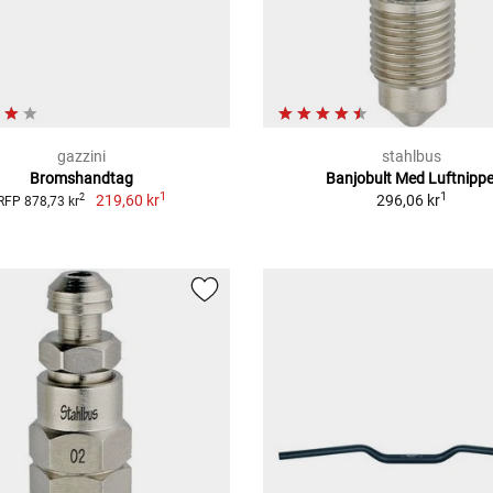
gazzini
stahlbus
Bromshandtag
Banjobult Med Luftnippe
1
1
219,60 kr
296,06 kr
2
RFP 878,73 kr