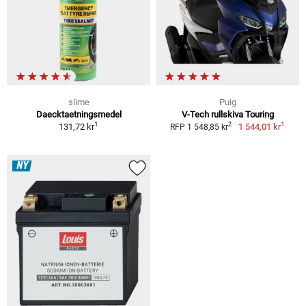
slime
Puig
Daecktaetningsmedel
V-Tech rullskiva Touring
1
1
2
131,72 kr
1 544,01 kr
RFP 1 548,85 kr
NY