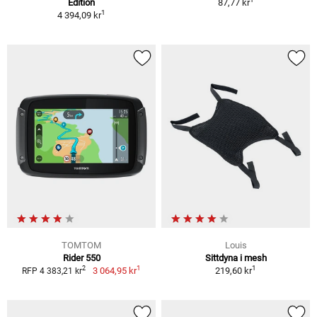
Edition
87,77 kr
1
4 394,09 kr
TOMTOM
Louis
Rider 550
Sittdyna i mesh
1
1
2
3 064,95 kr
219,60 kr
RFP 4 383,21 kr