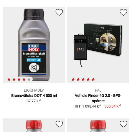
LIQUI MOLY
PAJ
Bromsvätska DOT 4 500 ml
Vehicle Finder 4G 2.0 - GPS-
1
87,77 kr
spårare
1
2
550,04 kr
RFP 1 098,44 kr