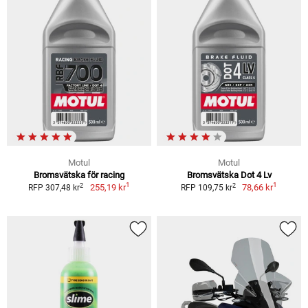
Motul
Motul
Bromsvätska för racing
Bromsvätska Dot 4 Lv
1
1
2
2
255,19 kr
78,66 kr
RFP 307,48 kr
RFP 109,75 kr