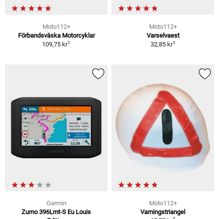
Moto112+
Moto112+
Förbandsväska Motorcyklar
Varselvaest
1
1
109,75 kr
32,85 kr
Garmin
Moto112+
Zumo 396Lmt-S Eu Louis
Varningstriangel
1