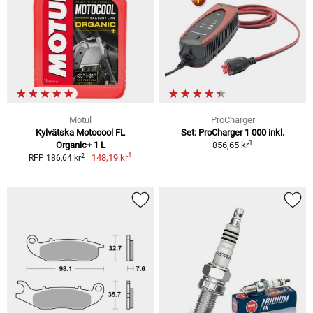
Motul
ProCharger
Kylvätska Motocool FL
Set: ProCharger 1 000 inkl.
1
Organic+ 1 L
856,65 kr
1
2
148,19 kr
RFP 186,64 kr