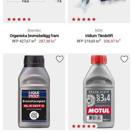
Brembo
NGK
Organiska bromsbelägg fram
Iridium Tändstift
1
1
2
2
287,38 kr
206,97 kr
RFP 427,67 kr
RFP 219,60 kr