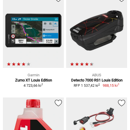
Garmin
ABUS
Zumo XT Louis Edition
Detecto 7000 RS1 Louis Edition
1
1
2
4 723,66 kr
988,15 kr
RFP 1 537,42 kr