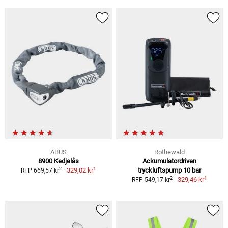
ABUS
Rothewald
8900 Kedjelås
Ackumulatordriven
1
2
329,02 kr
tryckluftspump 10 bar
RFP 669,57 kr
1
2
329,46 kr
RFP 549,17 kr