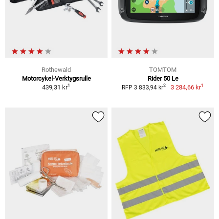
Rothewald
TOMTOM
Motorcykel-Verktygsrulle
Rider 50 Le
1
1
2
439,31 kr
3 284,66 kr
RFP 3 833,94 kr