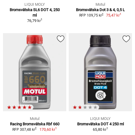
LIQUI MOLY
Motul
Bromsvätska SL6 DOT 4, 250
Bromsvätska Dot 3 & 4, 0,5 L
1
2
ml
75,47 kr
RFP 109,75 kr
1
76,79 kr
Motul
LIQUI MOLY
Racing Bromsvätska Rbf 660
Bromsvätska DOT 4 250 ml
1
1
2
170,60 kr
65,80 kr
RFP 307,48 kr