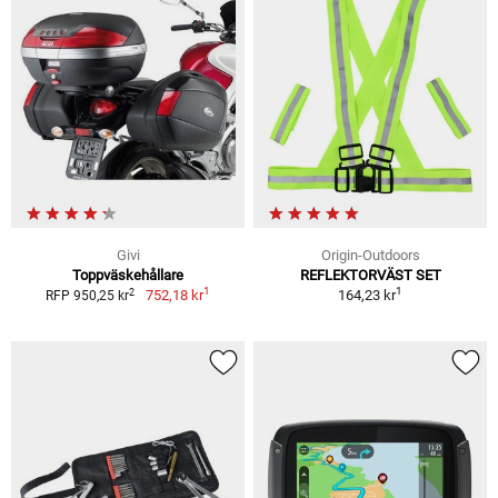
Givi
Origin-Outdoors
Toppväskehållare
REFLEKTORVÄST SET
1
1
2
752,18 kr
164,23 kr
RFP 950,25 kr