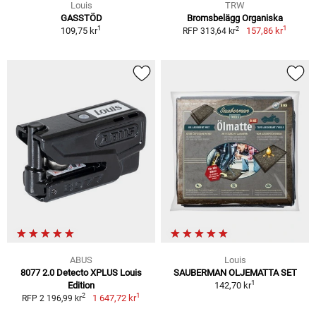
Louis
TRW
GASSTÖD
Bromsbelägg Organiska
1
1
2
109,75 kr
157,86 kr
RFP 313,64 kr
ABUS
Louis
8077 2.0 Detecto XPLUS Louis
SAUBERMAN OLJEMATTA SET
1
Edition
142,70 kr
1
2
1 647,72 kr
RFP 2 196,99 kr