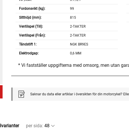
Fordonsvikt (kg):
99
Sitthöjd (mm):
815
Ventilspel (Till):
2-TAKTER
Ventilspel (Från):
2-TAKTER
Tändstift 1:
NGK BR9ES
Elektrodgap:
0,6 MM
* Vi fastställer uppgifterna med omsorg, men utan gar
Saknar du data eller artiklar i översikten för din motorcykel? El
lvarianter
per sida
: