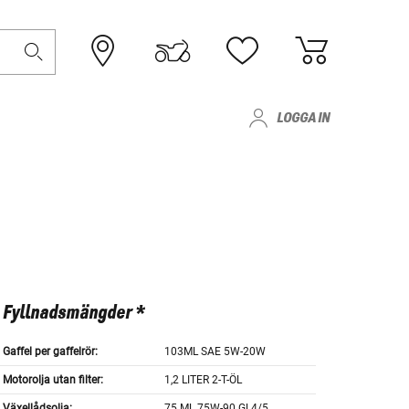
LOGGA IN
Fyllnadsmängder *
Gaffel per gaffelrör:
103ML SAE 5W-20W
Motorolja utan filter:
1,2 LITER 2-T-ÖL
Växellådsolja:
75 ML 75W-90 GL4/5