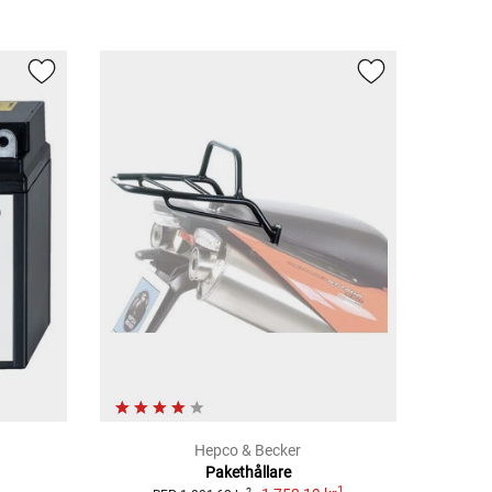
Hepco & Becker
Pakethållare
1
2