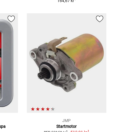
164,67 kr
JMP
spa
Startmotor
1
2