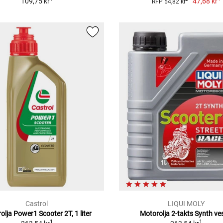
109,75 kr
47,68 kr
RFP 54,82 kr
Castrol
LIQUI MOLY
olja Power1 Scooter 2T, 1 liter
Motorolja 2-takts Synth ve
1
1