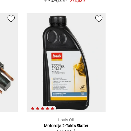
274,53 kr
RFP 329,46 kr
Louis Oil
Motorolja 2-Takts Skoter
1