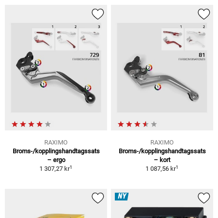
RAXIMO
RAXIMO
Broms-/kopplingshandtagssats
Broms-/kopplingshandtagssats
– ergo
– kort
1
1
1 307,27 kr
1 087,56 kr
NY