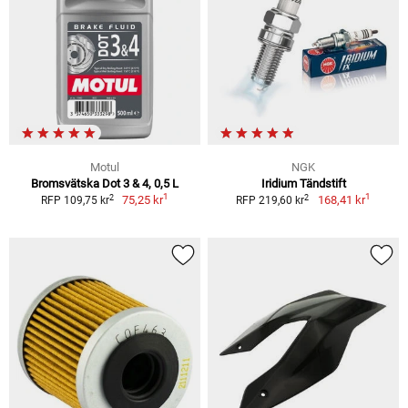
Motul
NGK
Bromsvätska Dot 3 & 4, 0,5 L
Iridium Tändstift
1
1
2
2
75,25 kr
168,41 kr
RFP 109,75 kr
RFP 219,60 kr