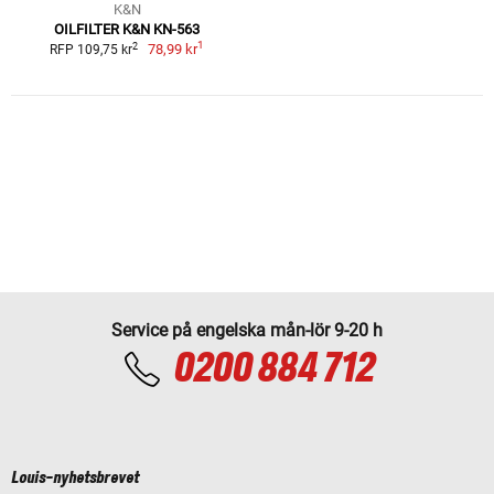
K&N
OILFILTER K&N KN-563
1
2
78,99 kr
RFP 109,75 kr
Service på engelska mån-lör 9-20 h
0200 884 712
Louis-nyhetsbrevet