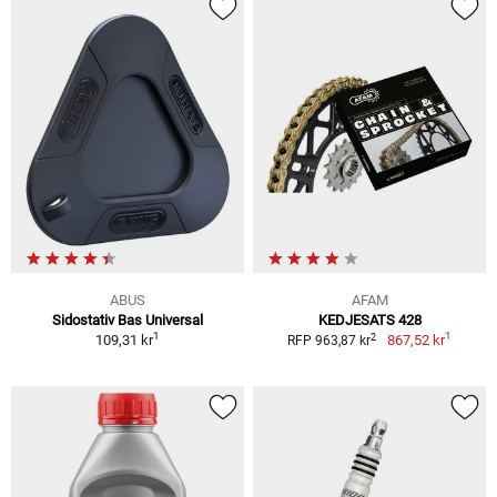
ABUS
AFAM
Sidostativ Bas Universal
KEDJESATS 428
1
1
2
109,31 kr
867,52 kr
RFP 963,87 kr