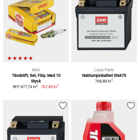
NGK
Louis Parts
Tändstift, Set, Förp. Med 10
Natriumjonbatteri SNA7S
1
Styck
768,88 kr
1
2
767,89 kr
RFP 877,74 kr