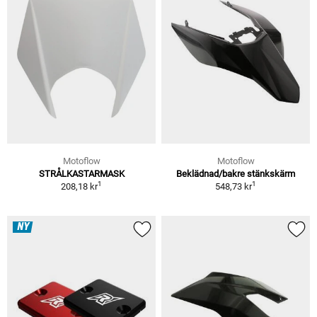
Motoflow
Motoflow
STRÅLKASTARMASK
Beklädnad/bakre stänkskärm
1
1
208,18 kr
548,73 kr
NY