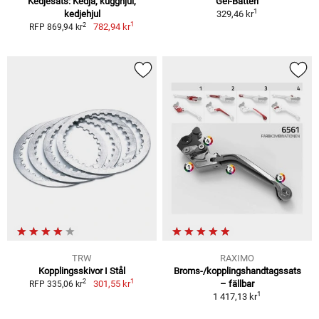
Kedjesats: Kedja, kugghjul,
Gel-Batteri
1
kedjehjul
329,46 kr
1
2
782,94 kr
RFP 869,94 kr
TRW
RAXIMO
Kopplingsskivor I Stål
Broms-/kopplingshandtagssats
1
2
301,55 kr
– fällbar
RFP 335,06 kr
1
1 417,13 kr