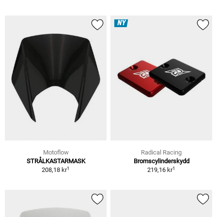
NY
Motoflow
Radical Racing
STRÅLKASTARMASK
Bromscylinderskydd
1
1
208,18 kr
219,16 kr