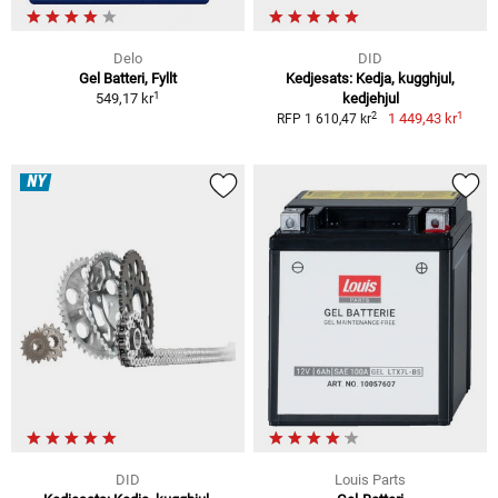
Delo
DID
Gel Batteri, Fyllt
Kedjesats: Kedja, kugghjul,
1
549,17 kr
kedjehjul
1
2
1 449,43 kr
RFP 1 610,47 kr
NY
DID
Louis Parts