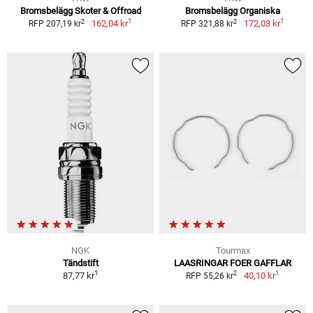
Bromsbelägg Skoter & Offroad
Bromsbelägg Organiska
1
1
2
2
162,04 kr
172,03 kr
RFP 207,19 kr
RFP 321,88 kr
NGK
Tourmax
Tändstift
LAASRINGAR FOER GAFFLAR
1
1
2
87,77 kr
40,10 kr
RFP 55,26 kr