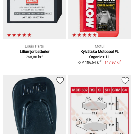
Louis Parts
Motul
Litiumjonbatterier
Kylvätska Motocool FL
1
768,88 kr
Organic+ 1 L
1
2
147,97 kr
RFP 186,64 kr