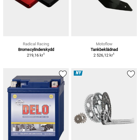
Radical Racing
Motoflow
Bromscylinderskydd
Tankbeklädnad
1
1
219,16 kr
2 526,12 kr
NY