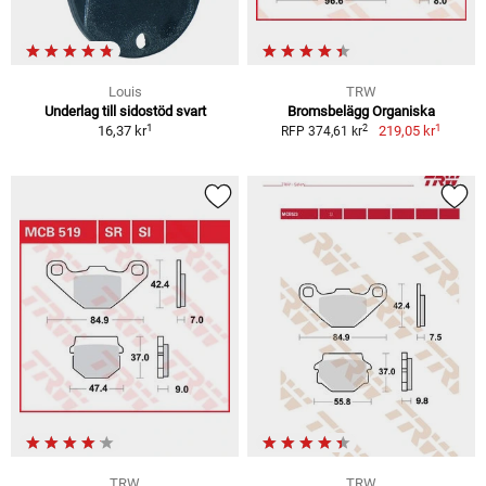
Louis
TRW
Underlag till sidostöd svart
Bromsbelägg Organiska
1
1
2
16,37 kr
219,05 kr
RFP 374,61 kr
TRW
TRW