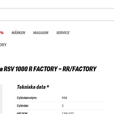
 %
MÄRKEN
MAGASIN
SERVICE
ORY
a
RSV 1000 R FACTORY - RR/FACTORY
Tekniska data *
Cylindervolym:
998
Cylinder:
2
HP/KW:
139/102