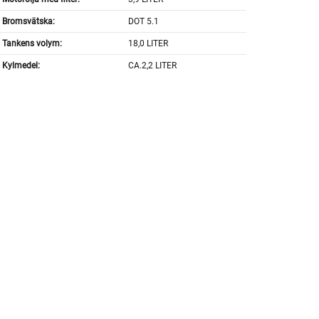
Bromsvätska:
DOT 5.1
Tankens volym:
18,0 LITER
Kylmedel:
CA.2,2 LITER