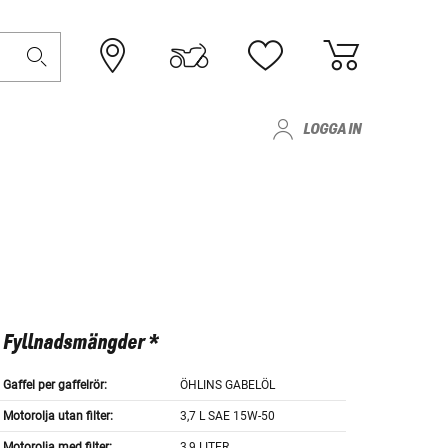
LOGGA IN
Fyllnadsmängder *
Gaffel per gaffelrör:
ÖHLINS GABELÖL
Motorolja utan filter:
3,7 L SAE 15W-50
Motorolja med filter:
3,9 LITER