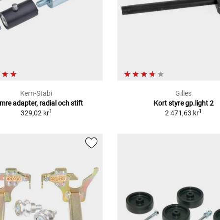
Kern-Stabi
Gilles
mre adapter, radial och stift
Kort styre gp.light 2
1
1
329,02 kr
2 471,63 kr