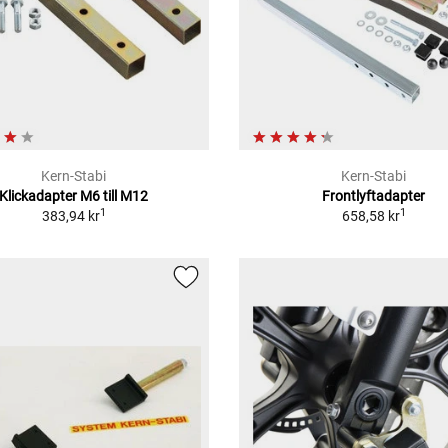
Kern-Stabi
Kern-Stabi
Klickadapter M6 till M12
Frontlyftadapter
1
1
383,94 kr
658,58 kr