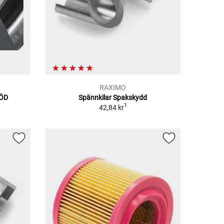
RAXIMO
ÖD
Spännkilar Spakskydd
1
42,84 kr