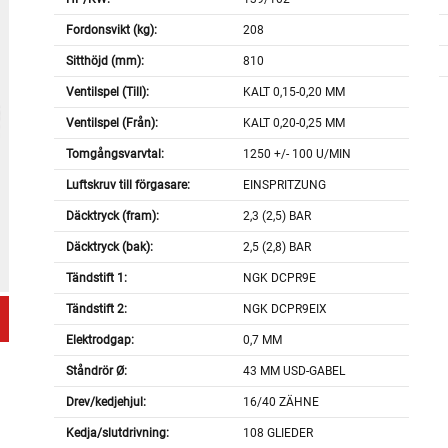
Fordonsvikt (kg):
208
Sitthöjd (mm):
810
Ventilspel (Till):
KALT 0,15-0,20 MM
Ventilspel (Från):
KALT 0,20-0,25 MM
Tomgångsvarvtal:
1250 +/- 100 U/MIN
Luftskruv till förgasare:
EINSPRITZUNG
Däcktryck (fram):
2,3 (2,5) BAR
Däcktryck (bak):
2,5 (2,8) BAR
Tändstift 1:
NGK DCPR9E
Tändstift 2:
NGK DCPR9EIX
Elektrodgap:
0,7 MM
Ståndrör Ø:
43 MM USD-GABEL
Drev/kedjehjul:
16/40 ZÄHNE
Kedja/slutdrivning:
108 GLIEDER