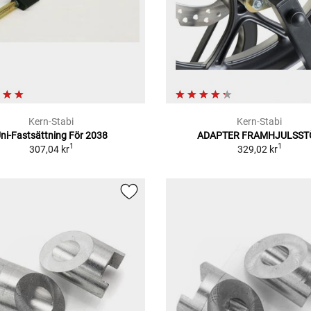
Kern-Stabi
Kern-Stabi
ni-Fastsättning För 2038
ADAPTER FRAMHJULSST
1
1
307,04 kr
329,02 kr