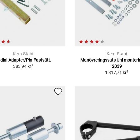
Kern-Stabi
Kern-Stabi
dial-Adapter/Pin-Fastsätt.
Manövreringssats Uni monteri
1
383,94 kr
2039
1
1 317,71 kr