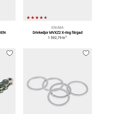
ENUMA
OEN
Drivkedjor MVXZ2 X-ring färgad
1
1 592,79 kr