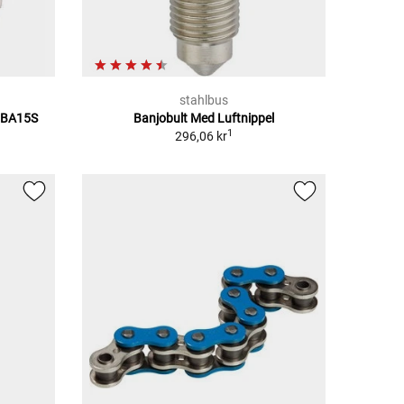
stahlbus
/BA15S
Banjobult Med Luftnippel
1
296,06 kr