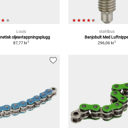
Louis
stahlbus
etisk oljeavtappningsplugg
Banjobult Med Luftnippe
1
1
87,77 kr
296,06 kr