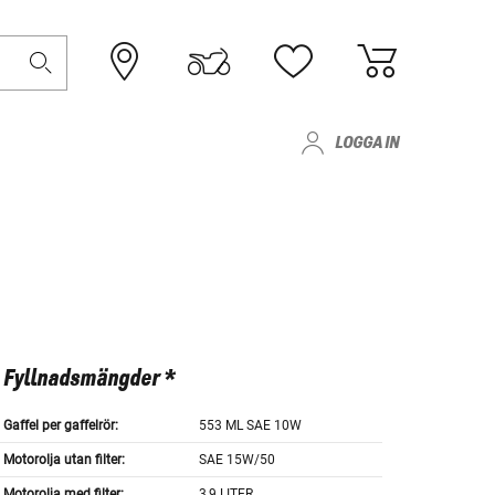
LOGGA IN
Fyllnadsmängder *
Gaffel per gaffelrör:
553 ML SAE 10W
Motorolja utan filter:
SAE 15W/50
Motorolja med filter:
3,9 LITER