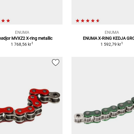
ENUMA
ENUMA
kedjor MVXZ2 X-ring metallic
ENUMA X-RING KEDJA GR
1
1
1 768,56 kr
1 592,79 kr