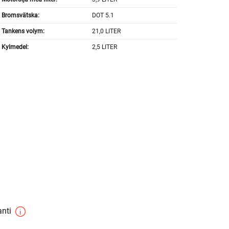
Bromsvätska:
DOT 5.1
Tankens volym:
21,0 LITER
Kylmedel:
2,5 LITER
anti