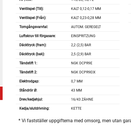
Ventilspel (Till):
KALT 0,12-0,17 MM
Ventilspel (Från):
KALT 0,23-0,28 MM
Tomgångsvarvtal:
AUTOM. GEREGELT
Luftskruv till förgasare:
EINSPRITZUNG
Däcktryck (fram):
2,2 (2,5) BAR
Däcktryck (bak):
2,5 (2,9) BAR
Tändstift 1:
NGK DCPR9E
Tändstift 2:
NGK DCPR9EIX
Elektrodgap:
0,7 MM
Ståndrör Ø:
43 MM
Drev/kedjehjul:
16/43 ZÄHNE
Kedja/slutdrivning:
KETTE
* Vi fastställer uppgifterna med omsorg, men utan gar