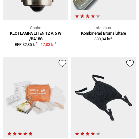
Spahn
stahlbus
KLOTLAMPA LITEN 12 V, 5 W
Kombinerad Bromsluftare
1
/BA15S
383,94 kr
1
2
17,03 kr
RFP 32,85 kr