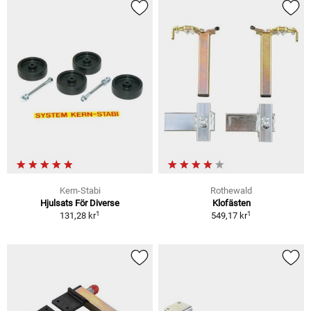
Kern-Stabi
Rothewald
Hjulsats För Diverse
Klofästen
1
1
131,28 kr
549,17 kr