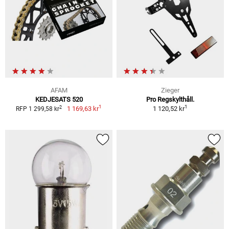
AFAM
Zieger
KEDJESATS 520
Pro Regskylthåll.
1
1
2
1 169,63 kr
1 120,52 kr
RFP 1 299,58 kr