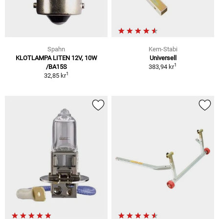
Spahn
Kern-Stabi
KLOTLAMPA LITEN 12V, 10W
Universell
1
/BA15S
383,94 kr
1
32,85 kr