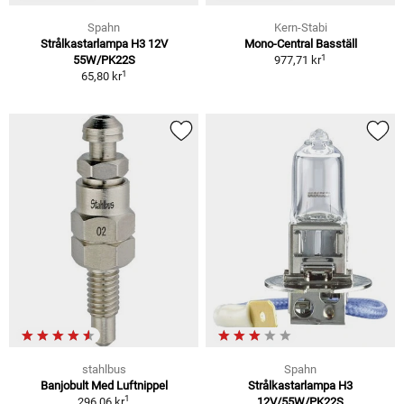
Spahn
Kern-Stabi
Strålkastarlampa H3 12V
Mono-Central Basställ
1
55W/PK22S
977,71 kr
1
65,80 kr
stahlbus
Spahn
Banjobult Med Luftnippel
Strålkastarlampa H3
1
296,06 kr
12V/55W/PK22S