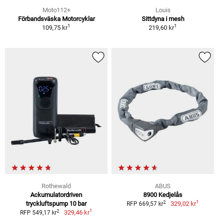
Moto112+
Louis
Förbandsväska Motorcyklar
Sittdyna i mesh
1
1
109,75 kr
219,60 kr
Rothewald
ABUS
Ackumulatordriven
8900 Kedjelås
1
2
tryckluftspump 10 bar
329,02 kr
RFP 669,57 kr
1
2
329,46 kr
RFP 549,17 kr