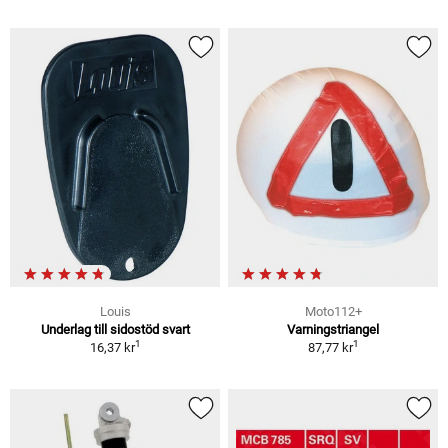
Louis
Moto112+
Underlag till sidostöd svart
Varningstriangel
1
1
16,37 kr
87,77 kr