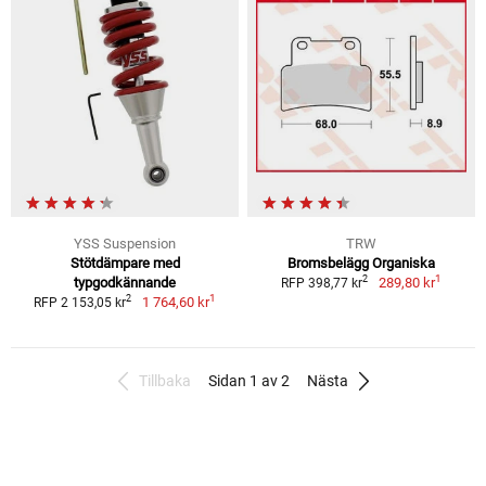
YSS Suspension
TRW
Stötdämpare med
Bromsbelägg Organiska
1
2
typgodkännande
289,80 kr
RFP 398,77 kr
1
2
1 764,60 kr
RFP 2 153,05 kr
Tillbaka
Sidan 1 av 2
Nästa