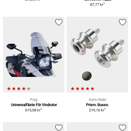
1
87,77 kr
Puig
Kern-Stabi
Universalfäste För Vindrutor
Prism. Bussn.
1
1
615,08 kr
219,16 kr