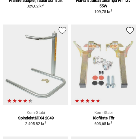
Främre adapter, radial och stift
Narva strålkastarlampa H1 12V
1
329,02 kr
55W
1
109,75 kr
Kern-Stabi
Kern-Stabi
Spindelställ X4 2049
Klofäste För
1
1
2 405,82 kr
603,65 kr