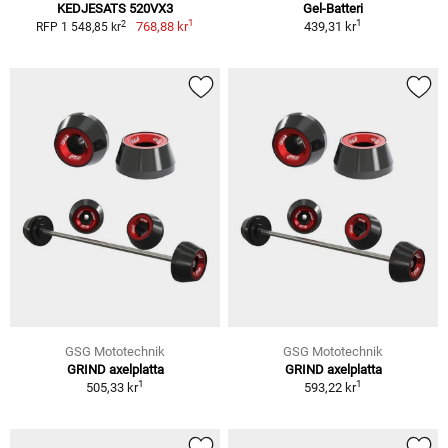
KEDJESATS 520VX3
Gel-Batteri
1
1
2
768,88 kr
439,31 kr
RFP 1 548,85 kr
GSG Mototechnik
GSG Mototechnik
GRIND axelplatta
GRIND axelplatta
1
1
505,33 kr
593,22 kr