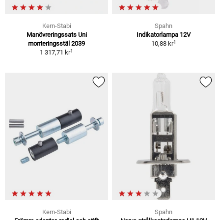
Kern-Stabi
Spahn
Manövreringssats Uni
Indikatorlampa 12V
1
monteringsstäl 2039
10,88 kr
1
1 317,71 kr
Kern-Stabi
Spahn