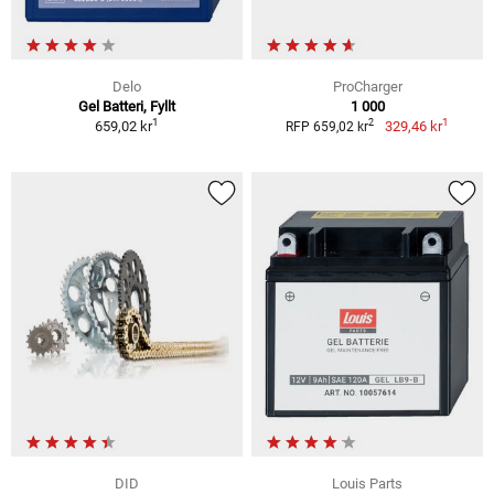
Delo
ProCharger
Gel Batteri, Fyllt
1 000
1
1
2
659,02 kr
329,46 kr
RFP 659,02 kr
DID
Louis Parts