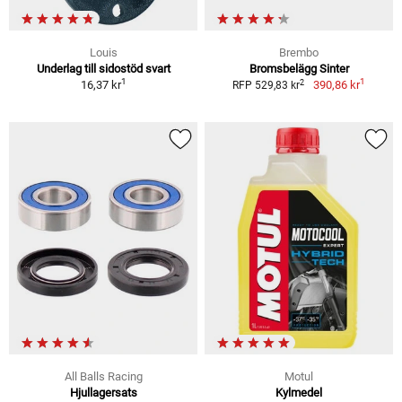
Louis
Brembo
Underlag till sidostöd svart
Bromsbelägg Sinter
1
1
2
16,37 kr
390,86 kr
RFP 529,83 kr
All Balls Racing
Motul
Hjullagersats
Kylmedel