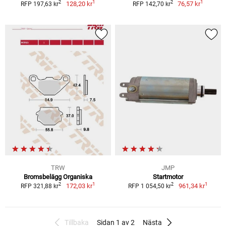
1
1
2
2
128,20 kr
76,57 kr
RFP 197,63 kr
RFP 142,70 kr
TRW
JMP
Bromsbelägg Organiska
Startmotor
1
1
2
2
172,03 kr
961,34 kr
RFP 321,88 kr
RFP 1 054,50 kr
Tillbaka
Sidan 1 av 2
Nästa