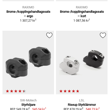
RAXIMO
RAXIMO
Broms-/kopplingshandtagssats
Broms-/kopplingshandtagssats
– ergo
– kort
1
1
1 307,27 kr
1 087,56 kr
SW-Motech
LSL
Styrhöjare
Riseup Styrklämmor
1
1
2
2
545,54 kr
548,73 kr
RFP 549,28 kr
RFP 878,29 kr