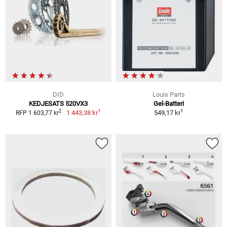
DID
Louis Parts
KEDJESATS 520VX3
Gel-Batteri
1
1
2
1 443,38 kr
549,17 kr
RFP 1 603,77 kr