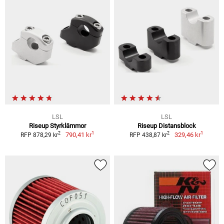
LSL
LSL
Riseup Styrklämmor
Riseup Distansblock
1
1
2
2
790,41 kr
329,46 kr
RFP 878,29 kr
RFP 438,87 kr