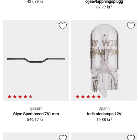
1
427,89 kr
oljeavtappningsplugg
1
87,77 kr
gazzini
Spahn
Styre Sport bredd 761 mm
Indikatorlampa 12V
1
1
549,17 kr
10,88 kr