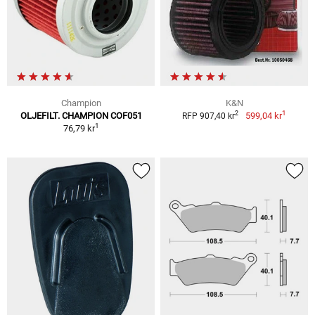
Champion
K&N
1
2
OLJEFILT. CHAMPION COF051
599,04 kr
RFP 907,40 kr
1
76,79 kr