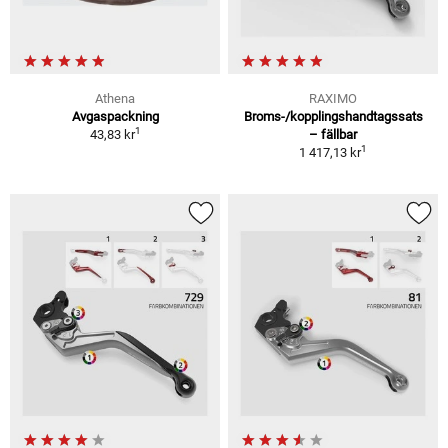
Athena
RAXIMO
Avgaspackning
Broms-/kopplingshandtagssats
1
43,83 kr
– fällbar
1
1 417,13 kr