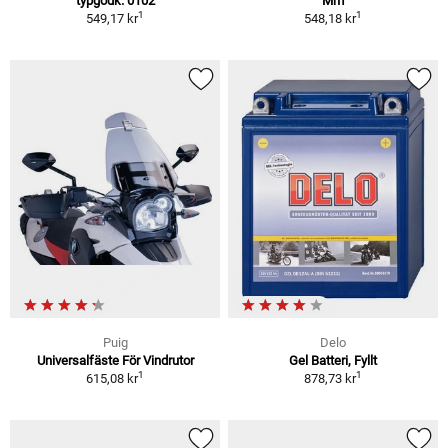
typgodk. 0102
Mm
1
1
549,17 kr
548,18 kr
Puig
Delo
Universalfäste För Vindrutor
Gel Batteri, Fyllt
1
1
615,08 kr
878,73 kr