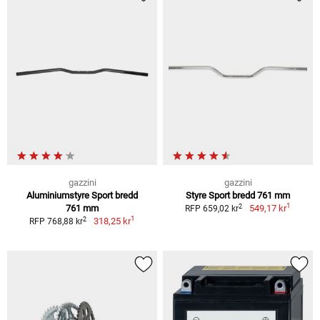
gazzini
gazzini
Aluminiumstyre Sport bredd
Styre Sport bredd 761 mm
1
2
761 mm
549,17 kr
RFP 659,02 kr
1
2
318,25 kr
RFP 768,88 kr