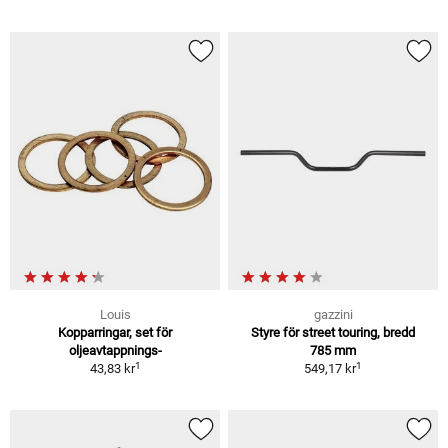
Louis
gazzini
Kopparringar, set för
Styre för street touring, bredd
oljeavtappnings-
785 mm
1
1
43,83 kr
549,17 kr