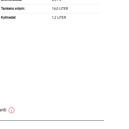
Tankens volym:
16,0 LITER
Kylmedel:
1,2 LITER
anti