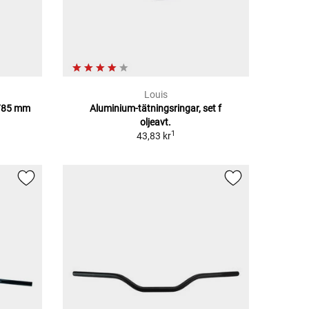
Louis
d 785 mm
Aluminium-tätningsringar, set f
oljeavt.
1
43,83 kr