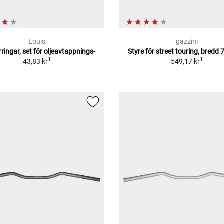
Louis
gazzini
ringar, set för oljeavtappnings-
Styre för street touring, bred
1
1
43,83 kr
549,17 kr