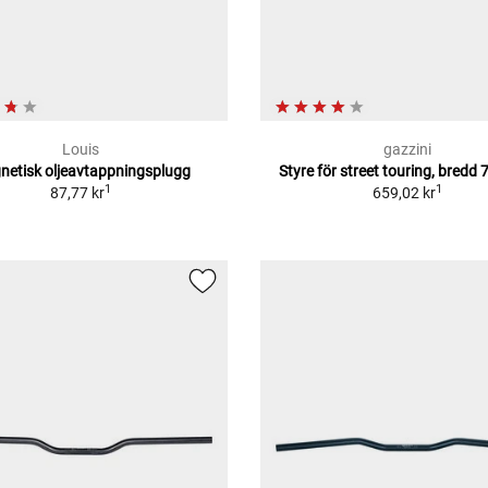
Louis
gazzini
etisk oljeavtappningsplugg
Styre för street touring, bred
1
1
87,77 kr
659,02 kr