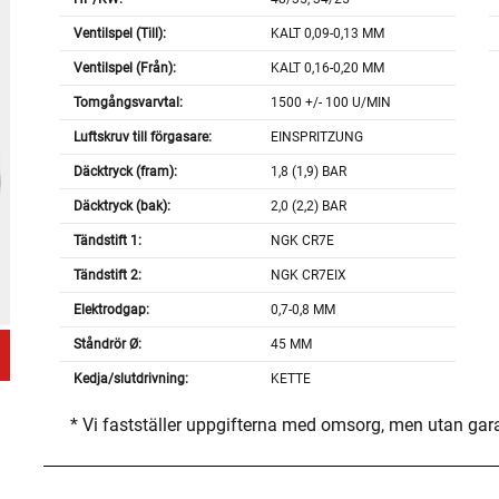
Ventilspel (Till):
KALT 0,09-0,13 MM
Ventilspel (Från):
KALT 0,16-0,20 MM
Tomgångsvarvtal:
1500 +/- 100 U/MIN
Luftskruv till förgasare:
EINSPRITZUNG
Däcktryck (fram):
1,8 (1,9) BAR
Däcktryck (bak):
2,0 (2,2) BAR
Tändstift 1:
NGK CR7E
Tändstift 2:
NGK CR7EIX
Elektrodgap:
0,7-0,8 MM
Ståndrör Ø:
45 MM
Kedja/slutdrivning:
KETTE
* Vi fastställer uppgifterna med omsorg, men utan gar