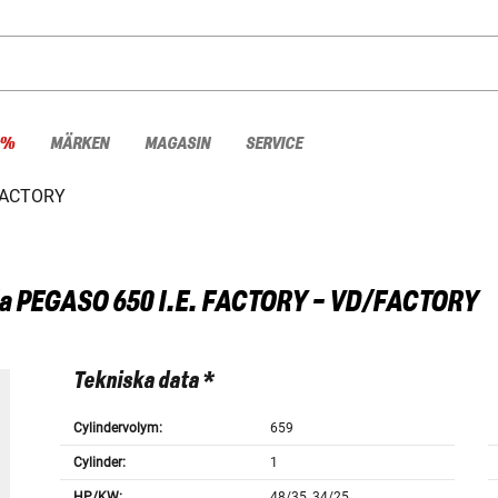
 %
MÄRKEN
MAGASIN
SERVICE
 FACTORY
a
PEGASO 650 I.E. FACTORY - VD/FACTORY
Tekniska data *
Cylindervolym:
659
Cylinder:
1
HP/KW:
48/35, 34/25