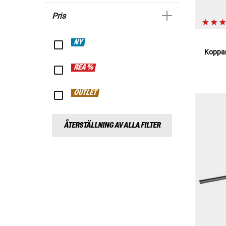
Pris
NY
Koppar
REA %
OUTLET
ÅTERSTÄLLNING AV ALLA FILTER