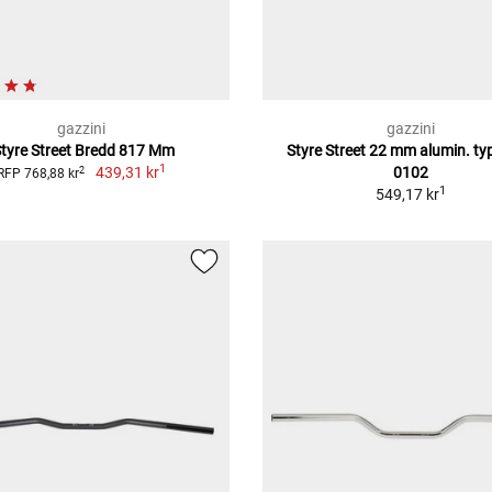
gazzini
gazzini
Styre Street Bredd 817 Mm
Styre Street 22 mm alumin. ty
1
439,31 kr
0102
2
RFP 768,88 kr
1
549,17 kr