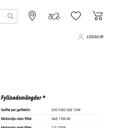
LOGGA IN
Fyllnadsmängder *
Gaffel per gaffelrör:
530 CM3 SAE 10W
Motorolja utan filter:
SAE 15W-40
Motorolja med filter:
2,0 LITER