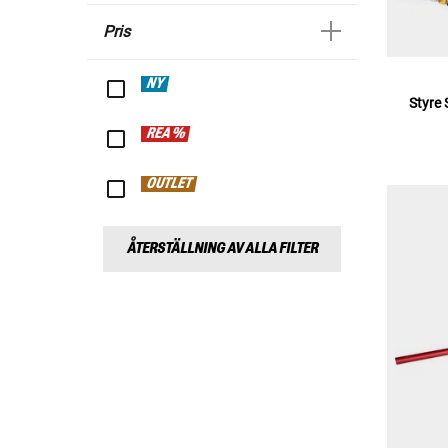
Pris
NY
Styre
REA %
OUTLET
ÅTERSTÄLLNING AV ALLA FILTER