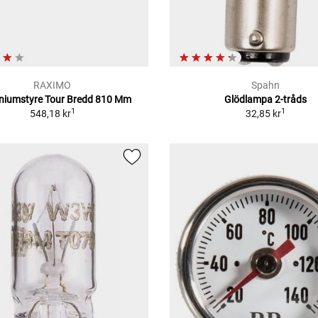
RAXIMO
Spahn
niumstyre Tour Bredd 810 Mm
Glödlampa 2-tråds
1
1
548,18 kr
32,85 kr