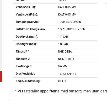
Ventilspel (Till):
KALT 0,05 MM
Ventilspel (Från):
KALT 0,05 MM
Tomgångsvarvtal:
1200-1400 U/MIN
Luftskruv till förgasare:
1,5 AUSDREHUNGEN
Däcktryck (fram):
1,7 BAR
Däcktryck (bak):
1,8 BAR
Tändstift 1:
NGK D8EA
Tändstift 2:
NGK DR8EIX
Elektrodgap:
0,6 MM
Drev/kedjehjul:
18/42 ZÄHNE
Kedja/slutdrivning:
KETTE
* Vi fastställer uppgifterna med omsorg, men utan gar