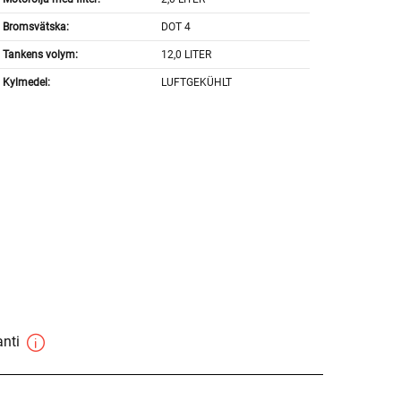
Bromsvätska:
DOT 4
Tankens volym:
12,0 LITER
Kylmedel:
LUFTGEKÜHLT
anti