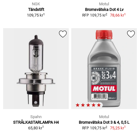
NGK
Motul
Tändstift
Bromsvätska Dot 4 Lv
1
1
2
109,75 kr
78,66 kr
RFP 109,75 kr
Spahn
Motul
STRÅLKASTARLAMPA H4
Bromsvätska Dot 3 & 4, 0,5 L
1
1
2
65,80 kr
75,25 kr
RFP 109,75 kr