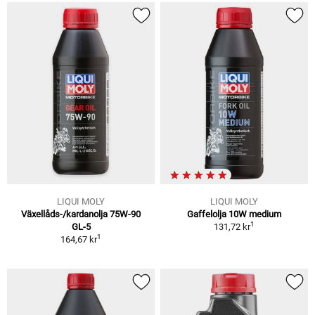
LIQUI MOLY
LIQUI MOLY
Växellåds-/kardanolja 75W-90
Gaffelolja 10W medium
1
GL-5
131,72 kr
1
164,67 kr