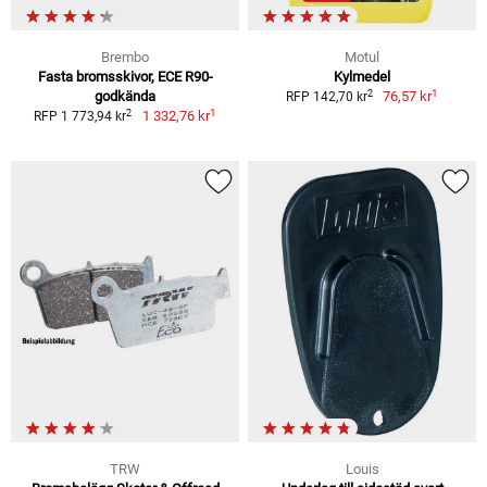
Brembo
Motul
Fasta bromsskivor, ECE R90-
Kylmedel
1
2
godkända
76,57 kr
RFP 142,70 kr
1
2
1 332,76 kr
RFP 1 773,94 kr
TRW
Louis