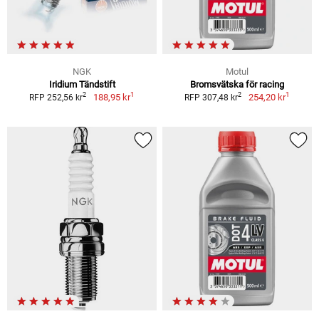
NGK
Motul
Iridium Tändstift
Bromsvätska för racing
1
1
2
2
188,95 kr
254,20 kr
RFP 252,56 kr
RFP 307,48 kr