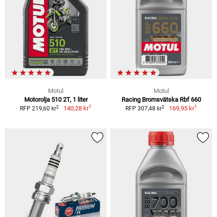
Motul
Motul
Motorolja 510 2T, 1 liter
Racing Bromsvätska Rbf 660
1
1
2
2
140,28 kr
169,95 kr
RFP 219,60 kr
RFP 307,48 kr