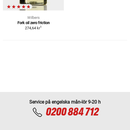
Wilbers
Fork oil zero friction
1
274,64 kr
Service på engelska mån-lör 9-20 h
0200 884 712