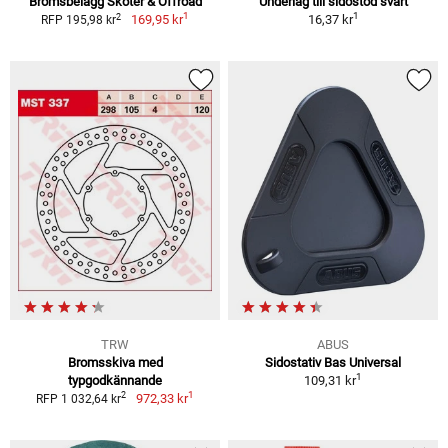
Bromsbelägg Skoter & Offroad
Underlag till sidostöd svart
1
1
2
169,95 kr
16,37 kr
RFP 195,98 kr
TRW
ABUS
Bromsskiva med
Sidostativ Bas Universal
1
typgodkännande
109,31 kr
1
2
972,33 kr
RFP 1 032,64 kr