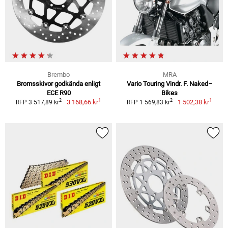
Brembo
MRA
Bromsskivor godkända enligt
Vario Touring Vindr. F. Naked–
ECE R90
Bikes
1
1
2
2
3 168,66 kr
1 502,38 kr
RFP 3 517,89 kr
RFP 1 569,83 kr