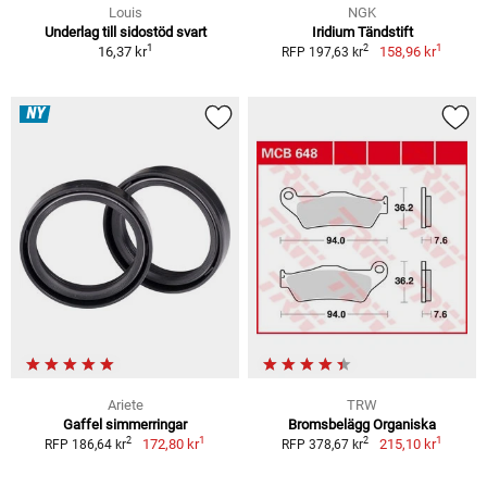
Louis
NGK
Underlag till sidostöd svart
Iridium Tändstift
1
1
2
16,37 kr
158,96 kr
RFP 197,63 kr
NY
Ariete
TRW
Gaffel simmerringar
Bromsbelägg Organiska
1
1
2
2
172,80 kr
215,10 kr
RFP 186,64 kr
RFP 378,67 kr