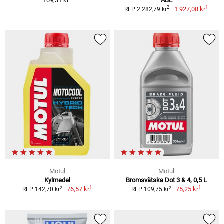
109,31 kr
ABE
1
2
1 927,08 kr
RFP 2 282,79 kr
Motul
Motul
Kylmedel
Bromsvätska Dot 3 & 4, 0,5 L
1
1
2
2
76,57 kr
75,25 kr
RFP 142,70 kr
RFP 109,75 kr