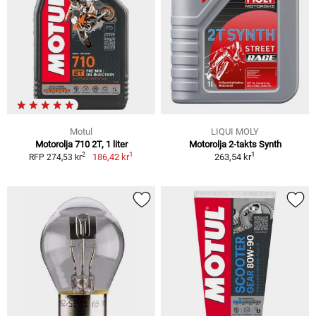
Motul
LIQUI MOLY
Motorolja 710 2T, 1 liter
Motorolja 2-takts Synth
1
1
2
186,42 kr
263,54 kr
RFP 274,53 kr