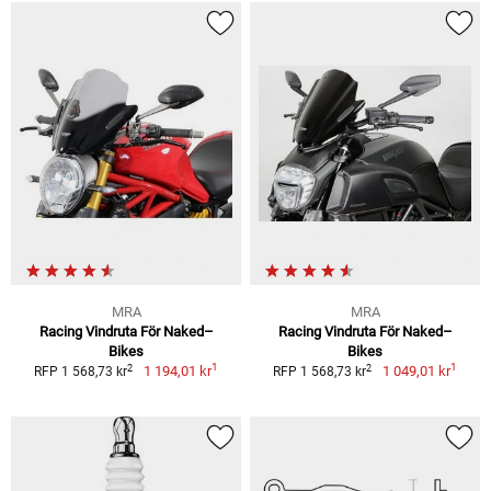
MRA
MRA
Racing Vindruta För Naked–
Racing Vindruta För Naked–
Bikes
Bikes
1
1
2
2
1 194,01 kr
1 049,01 kr
RFP 1 568,73 kr
RFP 1 568,73 kr