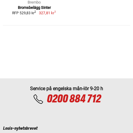
Brembo
Bromsbelägg Sinter
1
2
327,81 kr
RFP 529,83 kr
Service på engelska mån-lör 9-20 h
0200 884 712
Louis-nyhetsbrevet