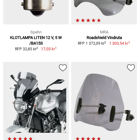
Spahn
MRA
KLOTLAMPA LITEN 12 V, 5 W
Roadshield Vindruta
1
2
/BA15S
1 303,54 kr
RFP 1 372,09 kr
1
2
17,03 kr
RFP 32,85 kr