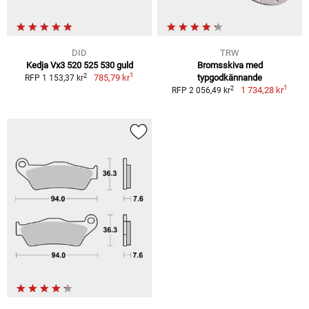
DID
TRW
Kedja Vx3 520 525 530 guld
Bromsskiva med
1
2
785,79 kr
typgodkännande
RFP 1 153,37 kr
1
2
1 734,28 kr
RFP 2 056,49 kr