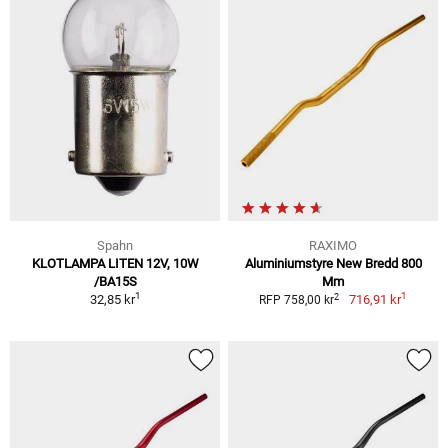
Spahn
RAXIMO
KLOTLAMPA LITEN 12V, 10W
Aluminiumstyre New Bredd 800
/BA15S
Mm
1
1
2
32,85 kr
716,91 kr
RFP 758,00 kr