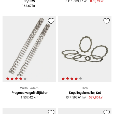
1
2
35/35W
878,73 kr
RFP 1 603,77 kr
1
164,67 kr
Wirth Federn
TRW
Progressiva gaffelfjädrar
Kopplingslameller, Set
1
1
2
1 537,42 kr
537,85 kr
RFP 597,61 kr