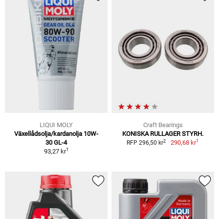
LIQUI MOLY
Craft Bearings
Växellådsolja/kardanolja 10W-
KONISKA RULLAGER STYRH.
1
2
30 GL-4
290,68 kr
RFP 296,50 kr
1
93,27 kr