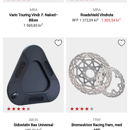
MRA
MRA
Vario Touring Vindr. F. Naked–
Roadshield Vindruta
1
2
Bikes
1 303,54 kr
RFP 1 372,09 kr
1
1 569,83 kr
ABUS
TRW
Sidostativ Bas Universal
Bromsskivor Racing fram, med
1