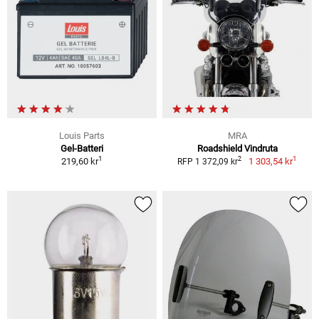
Louis Parts
MRA
Gel-Batteri
Roadshield Vindruta
1
1
2
219,60 kr
1 303,54 kr
RFP 1 372,09 kr