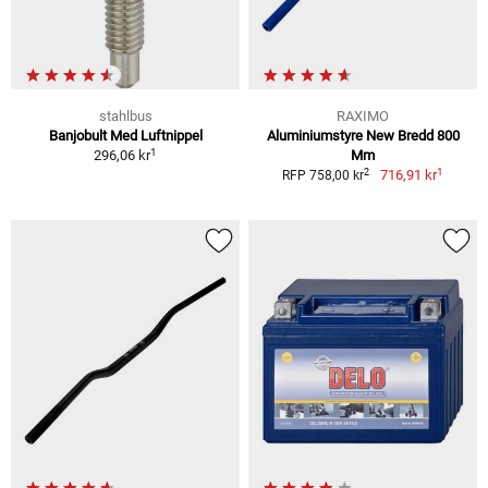
stahlbus
RAXIMO
Banjobult Med Luftnippel
Aluminiumstyre New Bredd 800
1
296,06 kr
Mm
1
2
716,91 kr
RFP 758,00 kr