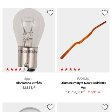
Spahn
RAXIMO
Glödlampa 2-tråds
Aluminiumstyre New Bredd 800
1
32,85 kr
Mm
1
2
716,91 kr
RFP 758,00 kr