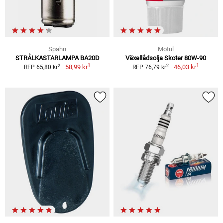
Spahn
Motul
STRÅLKASTARLAMPA BA20D
Växellådsolja Skoter 80W-90
1
1
2
2
58,99 kr
46,03 kr
RFP 65,80 kr
RFP 76,79 kr