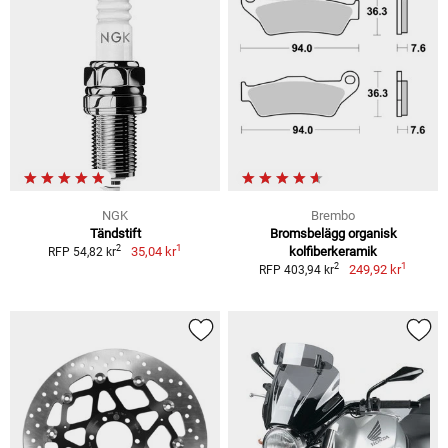
NGK
Brembo
Tändstift
Bromsbelägg organisk
1
2
35,04 kr
kolfiberkeramik
RFP 54,82 kr
1
2
249,92 kr
RFP 403,94 kr