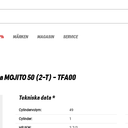
 %
MÄRKEN
MAGASIN
SERVICE
a
MOJITO 50 (2-T) - TFA00
Tekniska data *
Cylindervolym:
49
Cylinder:
1
HP/KW:
2.7/2