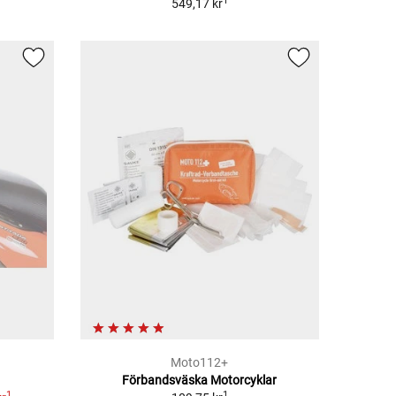
1
549,17 kr
Moto112+
Förbandsväska Motorcyklar
1
1