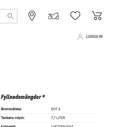
LOGGA IN
Fyllnadsmängder *
Bromsvätska:
DOT 4
Tankens volym:
7,7 LITER
Kylmedel:
LUFTGEKÜHLT