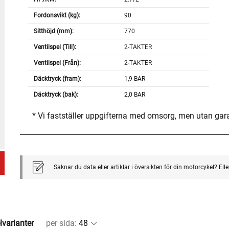
Fordonsvikt (kg):
90
Sitthöjd (mm):
770
Ventilspel (Till):
2-TAKTER
Ventilspel (Från):
2-TAKTER
Däcktryck (fram):
1,9 BAR
Däcktryck (bak):
2,0 BAR
* Vi fastställer uppgifterna med omsorg, men utan gar
Saknar du data eller artiklar i översikten för din motorcykel? El
lvarianter
per sida
: