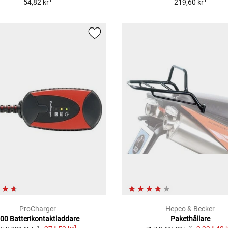
1
1
54,82 kr
219,60 kr
ProCharger
Hepco & Becker
00 Batterikontaktladdare
Pakethållare
1
2
2