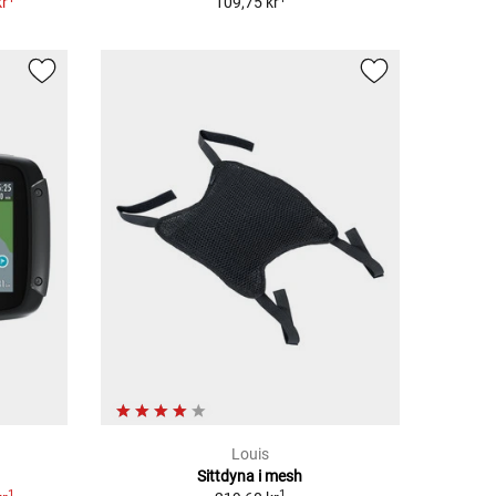
kr
109,75 kr
Louis
Sittdyna i mesh
1
1