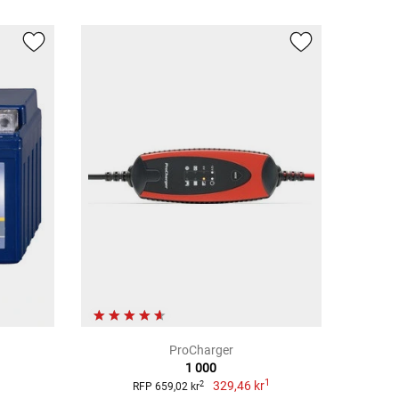
ProCharger
1 000
1
329,46 kr
2
RFP 659,02 kr