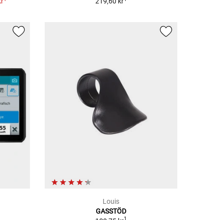
kr
219,60 kr
Louis
GASSTÖD
1