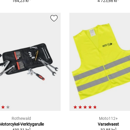
164,23 kr
4 723,66 kr
Rothewald
Moto112+
Motorcykel-Verktygsrulle
Varselvaest
1
1