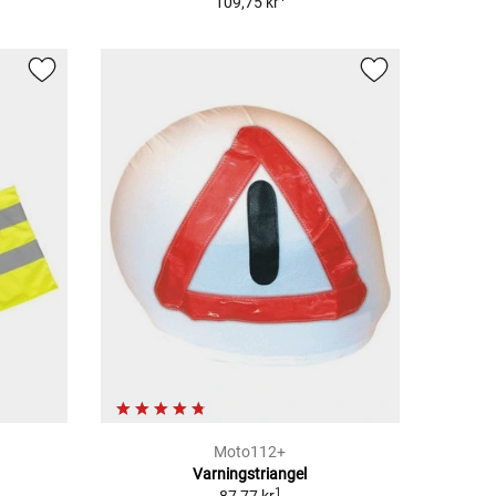
109,75 kr
Moto112+
Varningstriangel
1