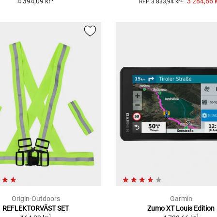
4 394,09 kr
3 284,66 
RFP 3 833,94 kr
Origin-Outdoors
Garmin
REFLEKTORVÄST SET
Zumo XT Louis Edition
1
1