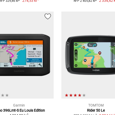
274,53 kr
2 334,42 
RFP 329,46 kr
RFP 2 405,82 kr
Garmin
TOMTOM
 396Lmt-S Eu Louis Edition
Rider 50 Le
1
2