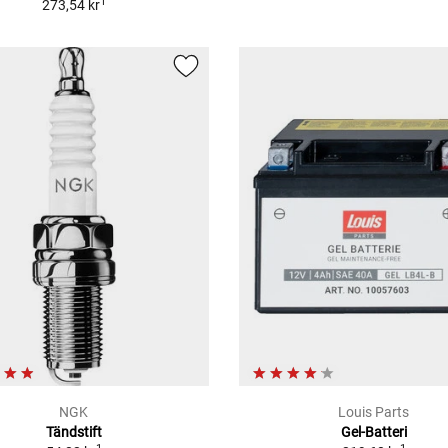
1
273,54 kr
NGK
Louis Parts
Tändstift
Gel-Batteri