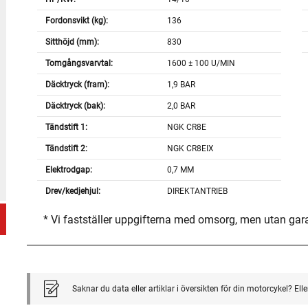
Fordonsvikt (kg):
136
Sitthöjd (mm):
830
Tomgångsvarvtal:
1600 ± 100 U/MIN
Däcktryck (fram):
1,9 BAR
Däcktryck (bak):
2,0 BAR
Tändstift 1:
NGK CR8E
Tändstift 2:
NGK CR8EIX
Elektrodgap:
0,7 MM
Drev/kedjehjul:
DIREKTANTRIEB
* Vi fastställer uppgifterna med omsorg, men utan gar
Saknar du data eller artiklar i översikten för din motorcykel? El