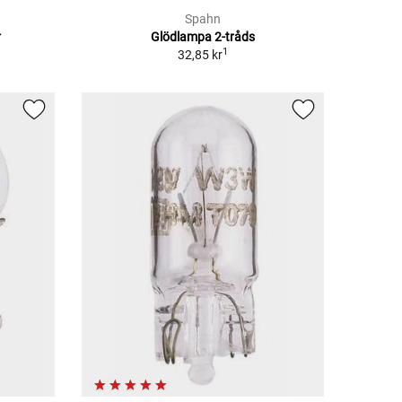
Spahn
r
Glödlampa 2-tråds
1
32,85 kr