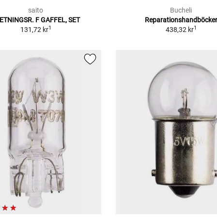
saito
Bucheli
ETNINGSR. F GAFFEL, SET
Reparationshandböcke
1
1
131,72 kr
438,32 kr