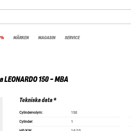
 %
MÄRKEN
MAGASIN
SERVICE
a
LEONARDO 150 - MBA
Tekniska data *
Cylindervolym:
150
Cylinder:
1
HP/KW:
14/10