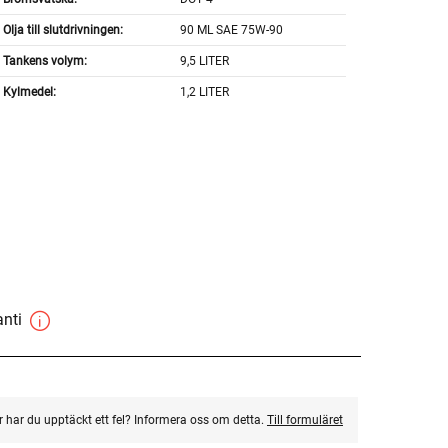
Olja till slutdrivningen:
90 ML SAE 75W-90
Tankens volym:
9,5 LITER
Kylmedel:
1,2 LITER
anti
ler har du upptäckt ett fel? Informera oss om detta.
Till formuläret