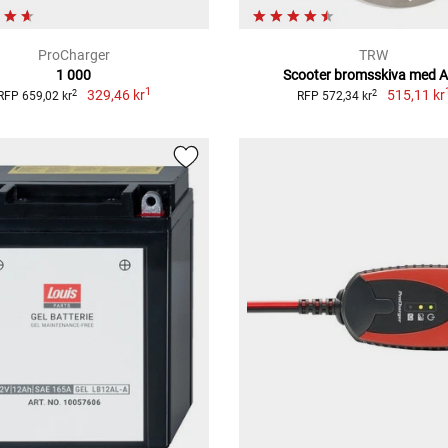
ProCharger
TRW
1 000
Scooter bromsskiva med 
1
329,46 kr
515,11 kr
2
2
RFP 659,02 kr
RFP 572,34 kr