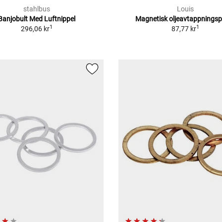
stahlbus
Louis
Banjobult Med Luftnippel
Magnetisk oljeavtappnings
1
1
296,06 kr
87,77 kr