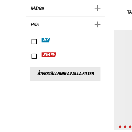
Märke
TA
Pris
NY
REA %
ÅTERSTÄLLNING AV ALLA FILTER