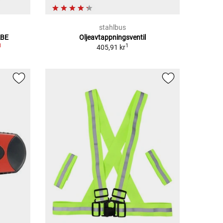
stahlbus
ABE
Oljeavtappningsventil
1
1
405,91 kr