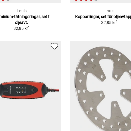
Louis
Louis
minium-tätningsringar, set f
Kopparringar, set för oljeavtap
1
oljeavt.
32,85 kr
1
32,85 kr