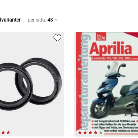
lvarianter
per sida
: