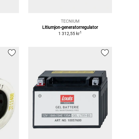
TECNIUM
Litiumjon-generatorregulator
1
1 312,55 kr