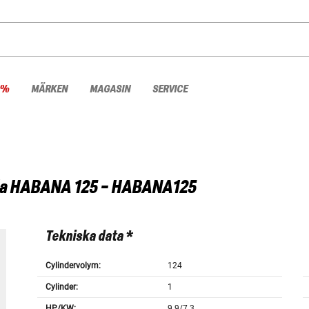
 %
MÄRKEN
MAGASIN
SERVICE
a
HABANA 125 - HABANA125
Tekniska data *
Cylindervolym:
124
Cylinder:
1
HP/KW:
9.9/7.3