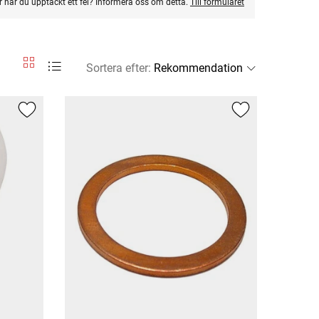
ler har du upptäckt ett fel? Informera oss om detta.
Till formuläret
Sortera efter
: