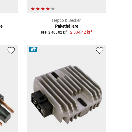
Hepco & Becker
re
Pakethållare
1
1
2 334,42 kr
2
RFP 2 405,82 kr
NY