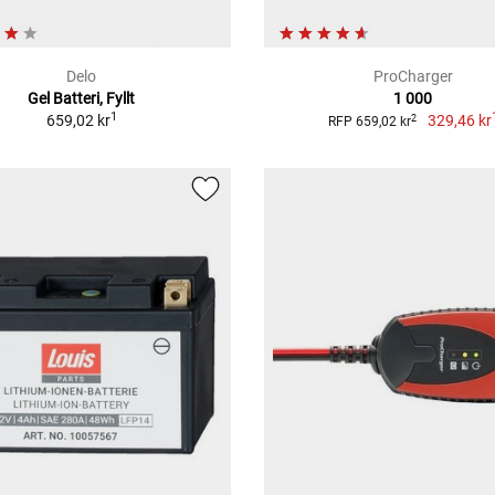
Delo
ProCharger
Gel Batteri, Fyllt
1 000
1
659,02 kr
329,46 kr
2
RFP 659,02 kr