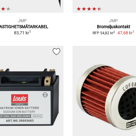
JMP
JMP
ASTIGHETSMÄTARKABEL
Bromsljuskontakt
1
1
83,71 kr
47,68 kr
2
RFP 54,82 kr