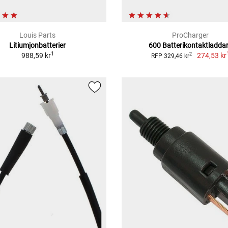
Louis Parts
ProCharger
Litiumjonbatterier
600 Batterikontaktladda
1
988,59 kr
274,53 kr
2
RFP 329,46 kr