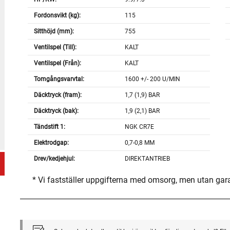
Fordonsvikt (kg):
115
Sitthöjd (mm):
755
Ventilspel (Till):
KALT
Ventilspel (Från):
KALT
Tomgångsvarvtal:
1600 +/- 200 U/MIN
Däcktryck (fram):
1,7 (1,9) BAR
Däcktryck (bak):
1,9 (2,1) BAR
Tändstift 1:
NGK CR7E
Elektrodgap:
0,7-0,8 MM
Drev/kedjehjul:
DIREKTANTRIEB
* Vi fastställer uppgifterna med omsorg, men utan gar