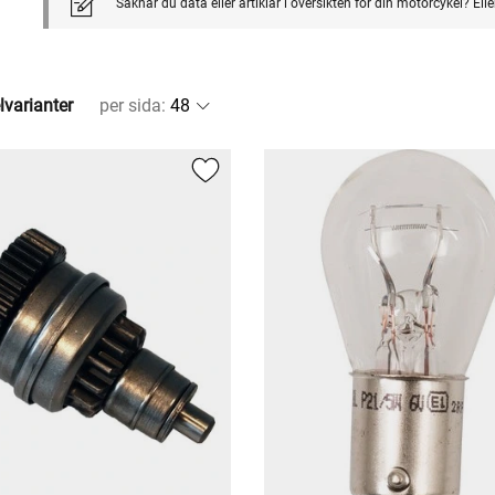
Saknar du data eller artiklar i översikten för din motorcykel? El
lvarianter
per sida
: