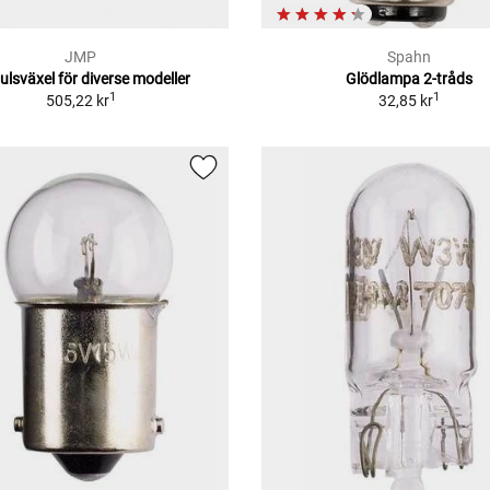
JMP
Spahn
julsväxel för diverse modeller
Glödlampa 2-tråds
1
1
505,22 kr
32,85 kr