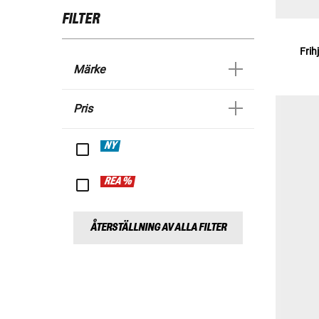
FILTER
Frih
Märke
Pris
NY
REA %
ÅTERSTÄLLNING AV ALLA FILTER