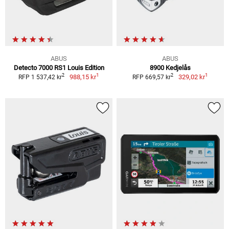
ABUS
ABUS
Detecto 7000 RS1 Louis Edition
8900 Kedjelås
1
1
2
2
988,15 kr
329,02 kr
RFP 1 537,42 kr
RFP 669,57 kr