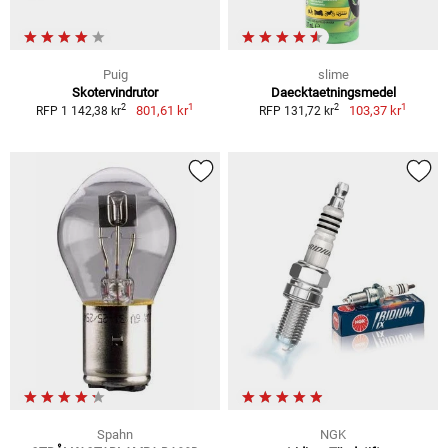
Puig
slime
Skotervindrutor
Daecktaetningsmedel
1
1
2
2
801,61 kr
103,37 kr
RFP 1 142,38 kr
RFP 131,72 kr
Spahn
NGK