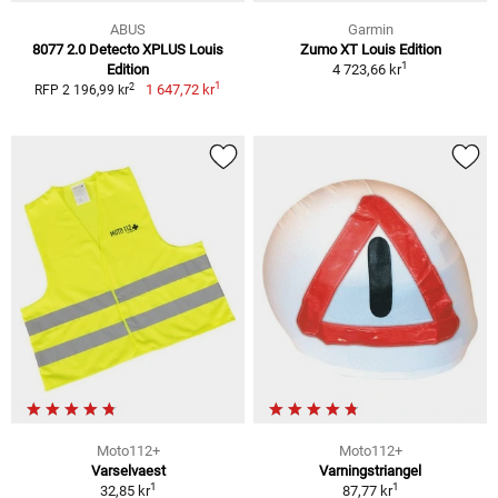
ABUS
Garmin
8077 2.0 Detecto XPLUS Louis
Zumo XT Louis Edition
1
Edition
4 723,66 kr
1
2
1 647,72 kr
RFP 2 196,99 kr
Moto112+
Moto112+
Varselvaest
Varningstriangel
1
1
32,85 kr
87,77 kr