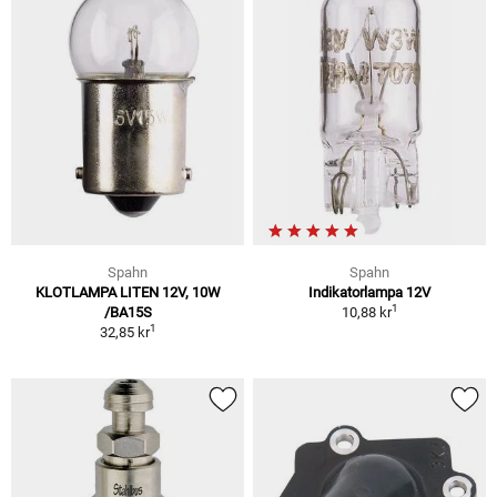
Spahn
Spahn
KLOTLAMPA LITEN 12V, 10W
Indikatorlampa 12V
1
/BA15S
10,88 kr
1
32,85 kr