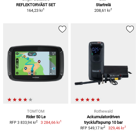
REFLEKTORVÄST SET
Startrelä
1
1
164,23 kr
208,61 kr
TOMTOM
Rothewald
Rider 50 Le
Ackumulatordriven
1
2
3 284,66 kr
tryckluftspump 10 bar
RFP 3 833,94 kr
1
2
329,46 kr
RFP 549,17 kr