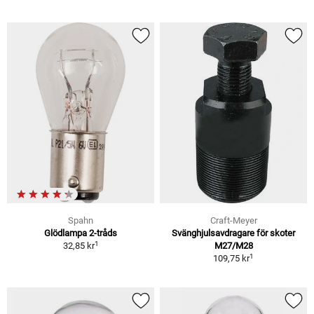
Spahn
Craft-Meyer
Glödlampa 2-tråds
Svänghjulsavdragare för skoter
1
32,85 kr
M27/M28
1
109,75 kr