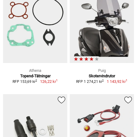
Athena
Puig
Topend-Tätningar
Skotervindrutor
1
1
2
2
126,22 kr
1 143,92 kr
RFP 153,69 kr
RFP 1 274,21 kr