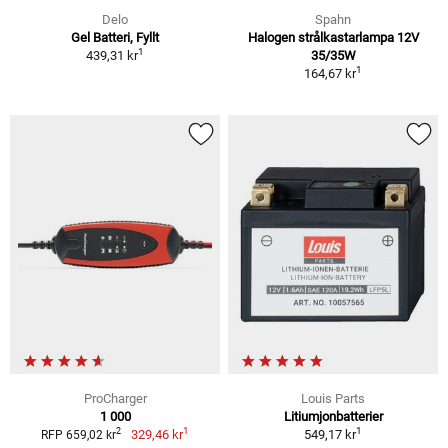
Delo
Spahn
Gel Batteri, Fyllt
Halogen strålkastarlampa 12V
1
439,31 kr
35/35W
1
164,67 kr
ProCharger
Louis Parts
1 000
Litiumjonbatterier
1
1
2
329,46 kr
549,17 kr
RFP 659,02 kr