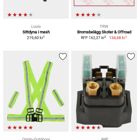
Louis
TRW
Sittdyna i mesh
Bromsbelägg Skoter & Offroad
1
1
2
219,60 kr
134,68 kr
RFP 162,37 kr
Origin-Outdoors
JMP