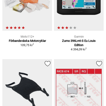
Moto112+
Garmin
Förbandsväska Motorcyklar
Zumo 396Lmt-S Eu Louis
1
109,75 kr
Edition
1
4 394,09 kr