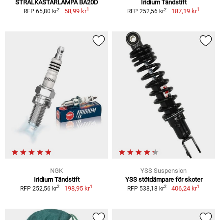
STRÅLKASTARLAMPA BA20D
Iridium Tändstift
1
1
2
2
58,99 kr
187,19 kr
RFP 65,80 kr
RFP 252,56 kr
NGK
YSS Suspension
Iridium Tändstift
YSS stötdämpare för skoter
1
1
2
2
198,95 kr
406,24 kr
RFP 252,56 kr
RFP 538,18 kr