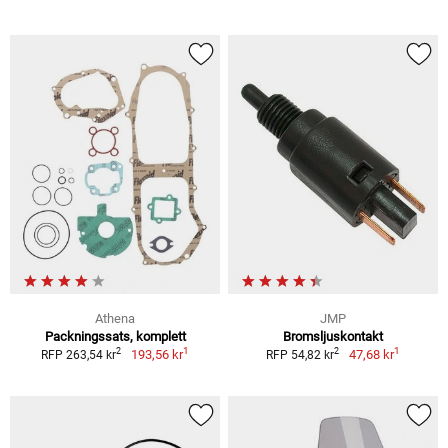
Athena
JMP
Packningssats, komplett
Bromsljuskontakt
1
1
2
2
193,56 kr
47,68 kr
RFP 263,54 kr
RFP 54,82 kr