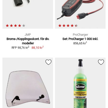
JMP
ProCharger
Broms-/Kopplingsskont. för div.
Set: ProCharger 1 000 inkl.
1
modeller
856,65 kr
1
2
88,10 kr
RFP 98,76 kr