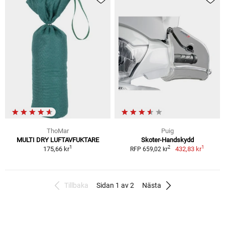
ThoMar
Puig
MULTI DRY LUFTAVFUKTARE
Skoter-Handskydd
1
1
2
175,66 kr
432,83 kr
RFP 659,02 kr
Tillbaka
Sidan 1 av 2
Nästa