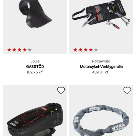
Louis
Rothewald
GASSTÖD
Motorcykel-Verktygsrulle
1
1
109,75 kr
439,31 kr