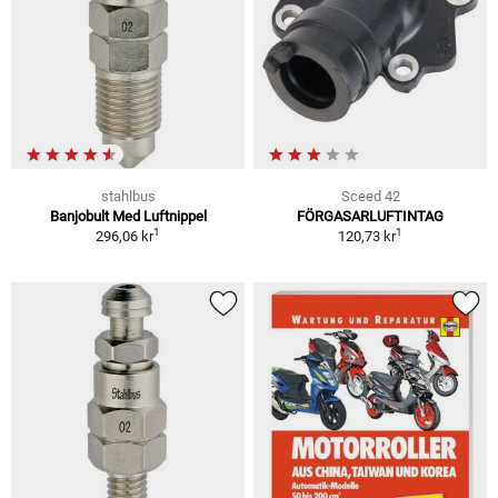
stahlbus
Sceed 42
Banjobult Med Luftnippel
FÖRGASARLUFTINTAG
1
1
296,06 kr
120,73 kr