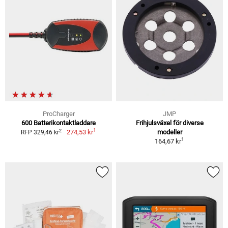
ProCharger
JMP
600 Batterikontaktladdare
Frihjulsväxel för diverse
1
2
274,53 kr
modeller
RFP 329,46 kr
1
164,67 kr